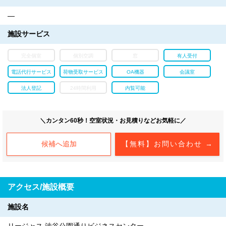
―
施設サービス
完全個室
個別空調
窓
有人受付
電話代行サービス
荷物受取サービス
OA機器
会議室
法人登記
24時間利用
内覧可能
＼カンタン60秒！空室状況・お見積りなどお気軽に／
候補へ追加
【無料】お問い合わせ →
アクセス/施設概要
施設名