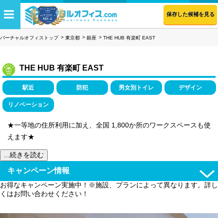
保存した候補を見る
バーチャルオフィストップ
東京都
銀座
THE HUB 有楽町 EAST
THE HUB 有楽町 EAST
駅近
防犯
男女別トイレ
デザイン
リノベーション
★一等地の住所利用に加え、全国 1,800か所のワークスペースも使
えます★
...続きを読む
キャンペーン情報
お得なキャンペーン実施中！※施設、プランによって異なります。詳し
くはお問い合わせください！