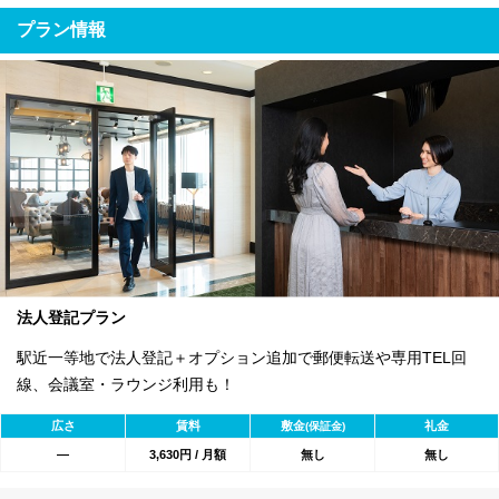
プラン情報
法人登記プラン
駅近一等地で法人登記＋オプション追加で郵便転送や専用TEL回
線、会議室・ラウンジ利用も！
広さ
賃料
敷金
礼金
(保証金)
―
3,630円 / 月額
無し
無し