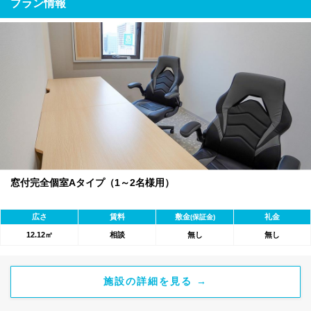
プラン情報
窓付完全個室Aタイプ（1～2名様用）
広さ
賃料
敷金
礼金
(保証金)
12.12㎡
相談
無し
無し
施設の詳細を見る →