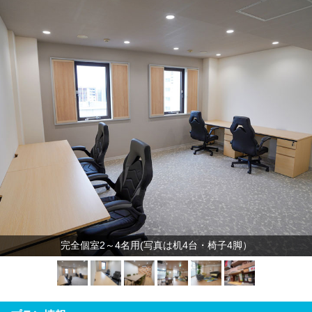
完全個室2～4名用(写真は机4台・椅子4脚）