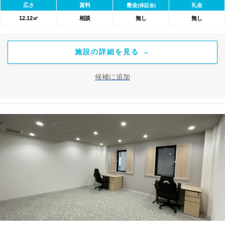
広さ
賃料
敷金
礼金
(保証金)
による安心感！ 芝浦グループは働く女性を応援します！ スタート
12.12㎡
相談
無し
無し
アップキャンペーン実施中！ 対象：ご契約者が女性または法人代
表が女性の企業 Ａタイプ（1～2名様用） 敷 金：2ヶ月⇒0円！
ミーティングルーム使用料無料！
施設の詳細を見る →
候補に追加