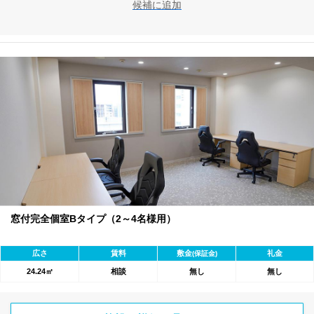
候補に追加
窓付完全個室Bタイプ（2～4名様用）
広さ
賃料
敷金
礼金
(保証金)
24.24㎡
相談
無し
無し