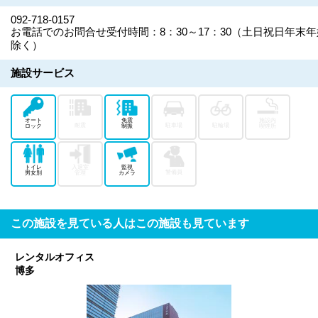
092-718-0157
お電話でのお問合せ受付時間：8：30～17：30（土日祝日年末年
除く）
施設サービス
オート
免震
施設内
耐震
駐車場
駐輪場
ロック
制振
喫煙所
トイレ
入退室
監視
警備員
男女別
管理
カメラ
この施設を見ている人はこの施設も見ています
レンタルオフィス
博多