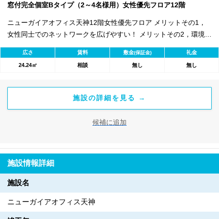
窓付完全個室Bタイプ（2～4名様用）女性優先フロア12階
ニューガイアオフィス天神12階女性優先フロア メリットその1，
女性同士でのネットワークを広げやすい！ メリットその2，環境を
整えて仕事の効率化UP！ メリットその3，充実したセキュリティ
広さ
賃料
敷金
礼金
(保証金)
による安心感！ 芝浦グループは働く女性を応援します！ スタート
24.24㎡
相談
無し
無し
アップキャンペーン実施中！ 対象：ご契約者が女性または法人代
表が女性の企業 Bタイプ（2～4名様用） 敷 金：2ヶ月⇒0円！ ミ
ーティングルーム使用料無料！
施設の詳細を見る →
候補に追加
施設情報詳細
施設名
ニューガイアオフィス天神