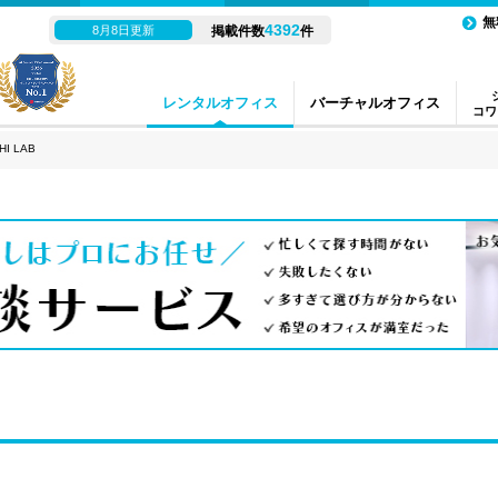
無
4392
8月8日更新
掲載件数
件
レンタルオフィス
バーチャルオフィス
コワ
HI LAB