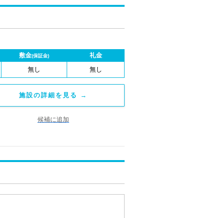
敷金
礼金
(保証金)
無し
無し
施設の詳細を見る →
候補に追加