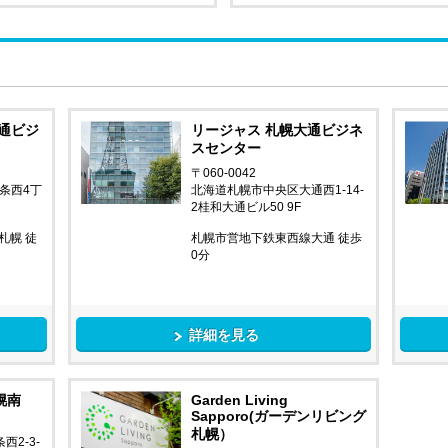
通ビジ
リージャス 札幌大通ビジネ
スセンター
〒060-0042
条西4丁
北海道札幌市中央区大通西1-14-
2桂和大通ビル50 9F
札幌 徒
札幌市営地下鉄東西線大通 徒歩
0分
詳細を見る
幌南
Garden Living
Sapporo(ガーデンリビング
札幌）
2-3-