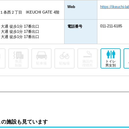
Web
https://ikeuchi-l
西２丁目 IKEUCHI GATE 4階
011-211-6185
大通 徒歩1分 17番出口
電話番号
大通 徒歩1分 17番出口
大通 徒歩1分 17番出口
免震
施設内
トイレ
駐車場
駐輪場
制振
喫煙所
男女別
この施設も見ています