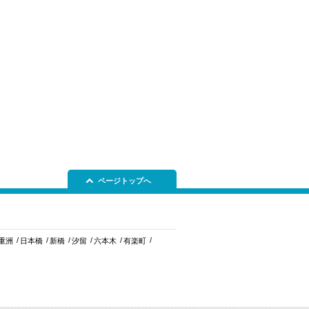
ページトップへ
重洲
日本橋
新橋
汐留
六本木
有楽町