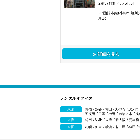
2第37桂和ビル 5F, 6F
JR函館本線(小樽〜旭川)
歩1分
詳細を見る
レンタルオフィス
東京
新宿
渋谷
青山
丸の内
虎ノ門
五反田
目黒
神田
御茶ノ水
浅
OBP
大阪
梅田
大阪
新大阪
淀屋橋
全国
札幌
仙台
横浜
名古屋
神戸