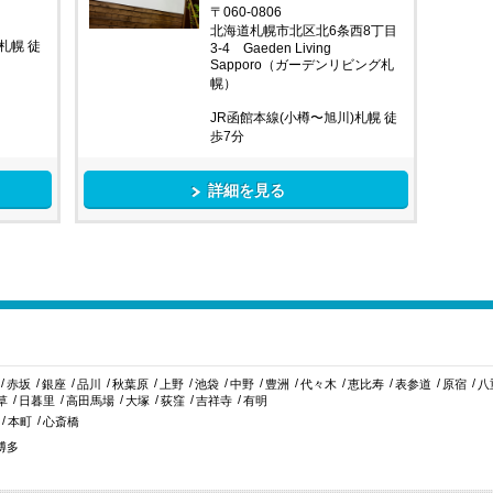
〒060-0806
北海道札幌市北区北6条西8丁目
札幌 徒
3-4 Gaeden Living
Sapporo（ガーデンリビング札
幌）
JR函館本線(小樽〜旭川)札幌 徒
歩7分
詳細を見る
赤坂
銀座
品川
秋葉原
上野
池袋
中野
豊洲
代々木
恵比寿
表参道
原宿
八
草
日暮里
高田馬場
大塚
荻窪
吉祥寺
有明
本町
心斎橋
博多