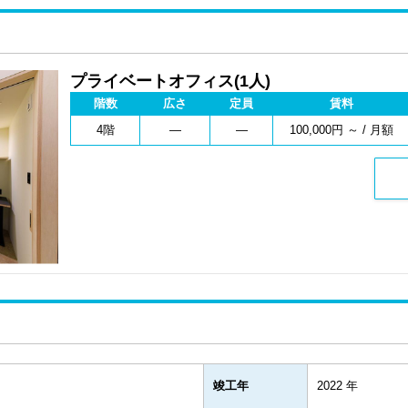
プライベートオフィス(1人)
階数
広さ
定員
賃料
4階
―
―
100,000円 ～ / 月額
竣工年
2022 年