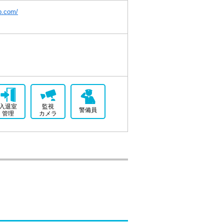
ab.com/
入退室
監視
警備員
管理
カメラ