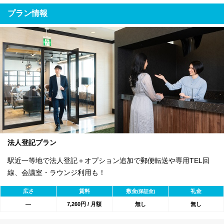
プラン情報
法人登記プラン
駅近一等地で法人登記＋オプション追加で郵便転送や専用TEL回
線、会議室・ラウンジ利用も！
広さ
賃料
敷金
礼金
(保証金)
―
7,260円 / 月額
無し
無し