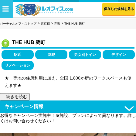
保存した候補を見る
バーチャルオフィストップ
東京都
赤坂
THE HUB 麹町
THE HUB 麹町
駅近
防犯
男女別トイレ
デザイン
リノベーション
★一等地の住所利用に加え、全国 1,800か所のワークスペースも使
えます★
...続きを読む
キャンペーン情報
お得なキャンペーン実施中！※施設、プランによって異なります。詳し
くはお問い合わせください！