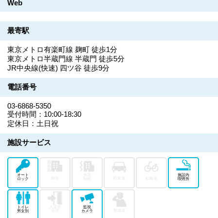
Web
最寄駅
東京メトロ有楽町線 麹町 徒歩1分
東京メトロ半蔵門線 半蔵門 徒歩5分
JR中央線(快速) 四ツ谷 徒歩9分
電話番号
03-6868-5350
受付時間：10:00-18:30
定休日：土日祝
施設サービス
オート
免震
施設内
耐震
駐車場
駐輪場
ロック
制振
喫煙所
トイレ
入退室
監視
警備員
男女別
管理
カメラ