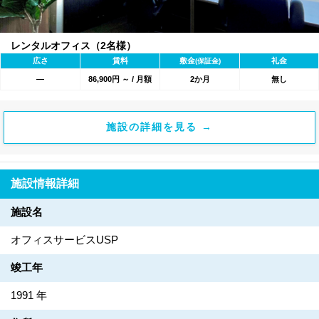
レンタルオフィス（2名様）
広さ
賃料
敷金
礼金
(保証金)
―
86,900円 ～ / 月額
2か月
無し
施設の詳細を見る →
施設情報詳細
施設名
オフィスサービスUSP
竣工年
1991 年