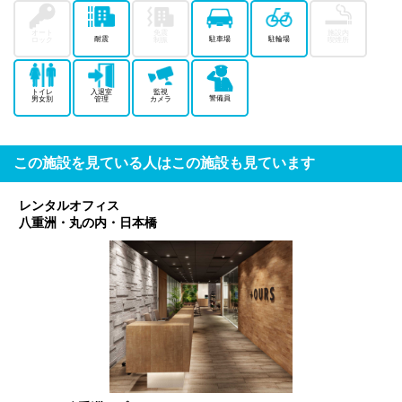
オート
免震
施設内
耐震
駐車場
駐輪場
ロック
制振
喫煙所
トイレ
入退室
監視
警備員
男女別
管理
カメラ
この施設を見ている人はこの施設も見ています
レンタルオフィス
八重洲・丸の内・日本橋