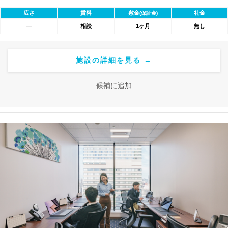
Fiを完備。バイリンガル秘書・受付サービス付きで即日ビジネス開
広さ
賃料
敷金
礼金
(保証金)
始が可能。初期費用を抑え、会議室やコワーキングスペースも利
―
相談
1ヶ月
無し
用可能。最短1ヶ月から契約でき、柔軟な働き方に対応します。
施設の詳細を見る →
候補に追加