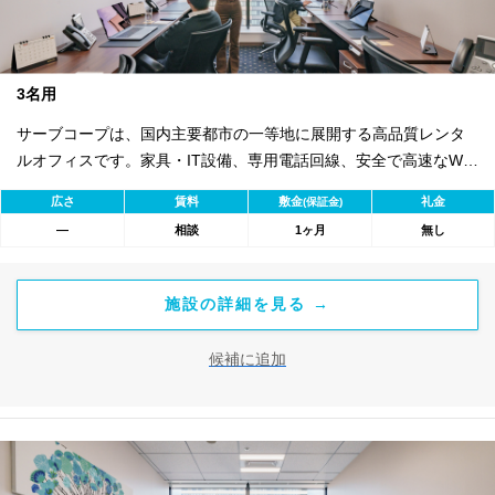
3名用
サーブコープは、国内主要都市の一等地に展開する高品質レンタ
ルオフィスです。家具・IT設備、専用電話回線、安全で高速なWi-
Fiを完備。バイリンガル秘書・受付サービス付きで即日ビジネス開
広さ
賃料
敷金
礼金
(保証金)
始が可能。初期費用を抑え、会議室やコワーキングスペースも利
―
相談
1ヶ月
無し
用可能。最短1ヶ月から契約でき、柔軟な働き方に対応します。
施設の詳細を見る →
候補に追加