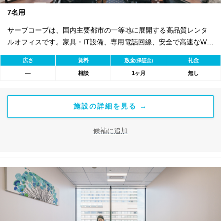
7名用
サーブコープは、国内主要都市の一等地に展開する高品質レンタ
ルオフィスです。家具・IT設備、専用電話回線、安全で高速なWi-
Fiを完備。バイリンガル秘書・受付サービス付きで即日ビジネス開
広さ
賃料
敷金
礼金
(保証金)
始が可能。初期費用を抑え、会議室やコワーキングスペースも利
―
相談
1ヶ月
無し
用可能。最短1ヶ月から契約でき、柔軟な働き方に対応します。
施設の詳細を見る →
候補に追加