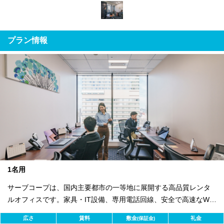
プラン情報
1名用
サーブコープは、国内主要都市の一等地に展開する高品質レンタ
ルオフィスです。家具・IT設備、専用電話回線、安全で高速なWi-
Fiを完備。バイリンガル秘書・受付サービス付きで即日ビジネス開
広さ
賃料
敷金
礼金
(保証金)
始が可能。初期費用を抑え、会議室やコワーキングスペースも利