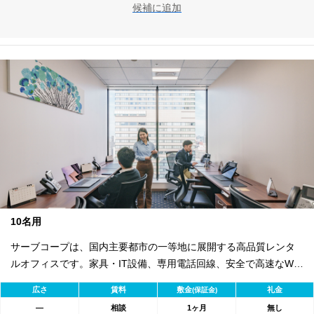
候補に追加
10名用
サーブコープは、国内主要都市の一等地に展開する高品質レンタ
ルオフィスです。家具・IT設備、専用電話回線、安全で高速なWi-
Fiを完備。バイリンガル秘書・受付サービス付きで即日ビジネス開
広さ
賃料
敷金
礼金
(保証金)
始が可能。初期費用を抑え、会議室やコワーキングスペースも利
―
相談
1ヶ月
無し
用可能。最短1ヶ月から契約でき、柔軟な働き方に対応します。