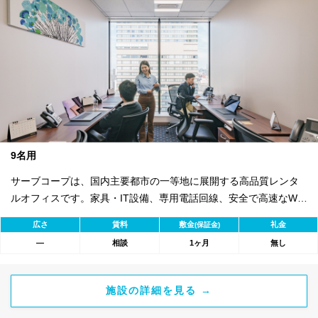
9名用
サーブコープは、国内主要都市の一等地に展開する高品質レンタ
ルオフィスです。家具・IT設備、専用電話回線、安全で高速なWi-
Fiを完備。バイリンガル秘書・受付サービス付きで即日ビジネス開
広さ
賃料
敷金
礼金
(保証金)
始が可能。初期費用を抑え、会議室やコワーキングスペースも利
―
相談
1ヶ月
無し
用可能。最短1ヶ月から契約でき、柔軟な働き方に対応します。
施設の詳細を見る →