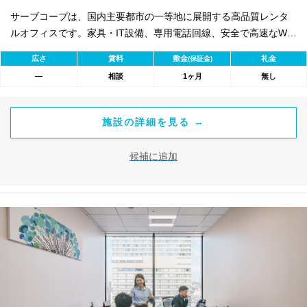
サーブコープは、国内主要都市の一等地に展開する高品質レンタ
ルオフィスです。家具・IT設備、専用電話回線、安全で高速なWi-
Fiを完備。バイリンガル秘書・受付サービス付きで即日ビジネス開
広さ
賃料
敷金
礼金
(保証金)
始が可能。初期費用を抑え、会議室やコワーキングスペースも利
―
相談
1ヶ月
無し
用可能。最短1ヶ月から契約でき、柔軟な働き方に対応します。
施設の詳細を見る →
候補に追加