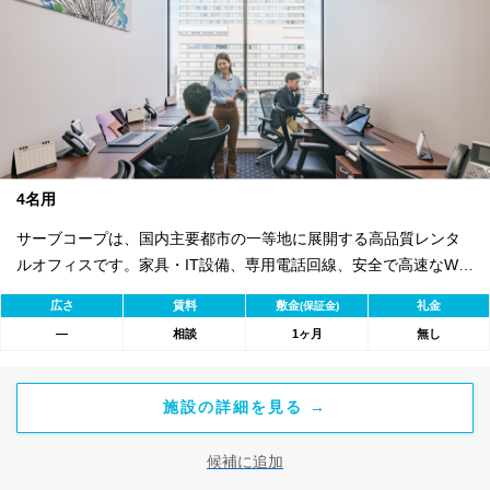
4名用
サーブコープは、国内主要都市の一等地に展開する高品質レンタ
ルオフィスです。家具・IT設備、専用電話回線、安全で高速なWi-
Fiを完備。バイリンガル秘書・受付サービス付きで即日ビジネス開
広さ
賃料
敷金
礼金
(保証金)
始が可能。初期費用を抑え、会議室やコワーキングスペースも利
―
相談
1ヶ月
無し
用可能。最短1ヶ月から契約でき、柔軟な働き方に対応します。
施設の詳細を見る →
候補に追加