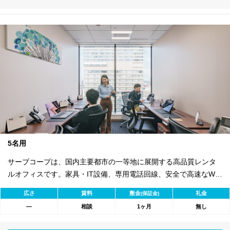
5名用
サーブコープは、国内主要都市の一等地に展開する高品質レンタ
ルオフィスです。家具・IT設備、専用電話回線、安全で高速なWi-
Fiを完備。バイリンガル秘書・受付サービス付きで即日ビジネス開
広さ
賃料
敷金
礼金
(保証金)
始が可能。初期費用を抑え、会議室やコワーキングスペースも利
―
相談
1ヶ月
無し
用可能。最短1ヶ月から契約でき、柔軟な働き方に対応します。