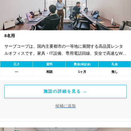
8名用
サーブコープは、国内主要都市の一等地に展開する高品質レンタ
ルオフィスです。家具・IT設備、専用電話回線、安全で高速なWi-
Fiを完備。バイリンガル秘書・受付サービス付きで即日ビジネス開
広さ
賃料
敷金
礼金
(保証金)
始が可能。初期費用を抑え、会議室やコワーキングスペースも利
―
相談
1ヶ月
無し
用可能。最短1ヶ月から契約でき、柔軟な働き方に対応します。
施設の詳細を見る →
候補に追加