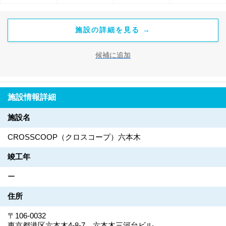
す。郵便物や宅急便の受取りから、指定場所への転送も手配いた
します。またの会議室を利用できますので、大切な取引先を招い
施設の詳細を見る →
た商談やお打ち合わせにも便利です。
候補に追加
施設情報詳細
施設名
CROSSCOOP（クロスコープ）六本木
竣工年
ー
住所
〒106-0032
東京都港区六本木4-8-7 六本木三河台ビル