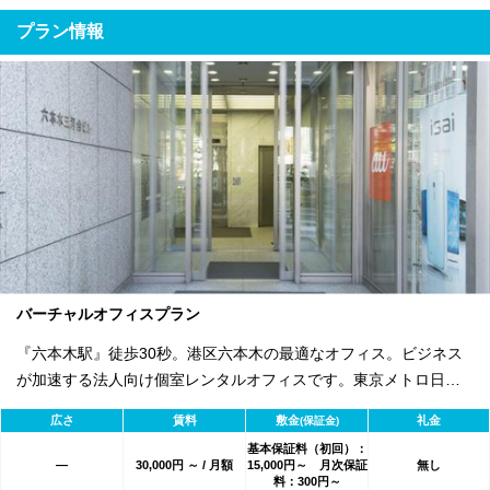
プラン情報
バーチャルオフィスプラン
『六本木駅』徒歩30秒。港区六本木の最適なオフィス。ビジネス
が加速する法人向け個室レンタルオフィスです。東京メトロ日比
谷線・都営大江戸線「六本木駅」から徒歩30秒。 クロスコープの
広さ
賃料
敷金
礼金
(保証金)
提供するバーチャルオフィスサービスは、住所をあなたの会社の
基本保証料（初回）：
住所としてご利用いただけるサービスです。 会社専用の電話番号
―
30,000円 ～ / 月額
15,000円～ 月次保証
無し
料：300円～
をご利用いただくことが可能で通話可能な電話へ転送いたしま