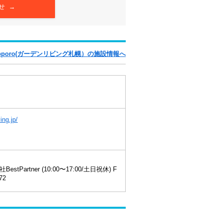
せ →
g Sapporo(ガーデンリビング札幌）の施設情報へ
ing.jp/
stPartner (10:00〜17:00/土日祝休) F
72