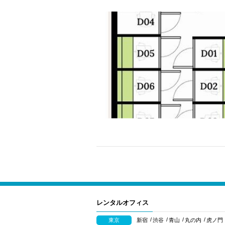
レンタルオフィス
東京
新宿
渋谷
青山
丸の内
虎ノ門