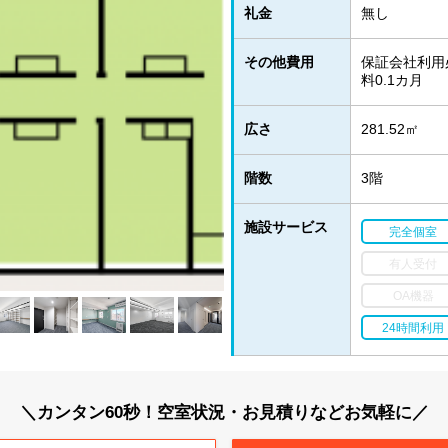
礼金
無し
その他費用
保証会社利用
料0.1カ月
広さ
281.52㎡
階数
3階
施設サービス
完全個室
有人受付
OA機器
24時間利用
＼カンタン60秒！空室状況・お見積りなどお気軽に／