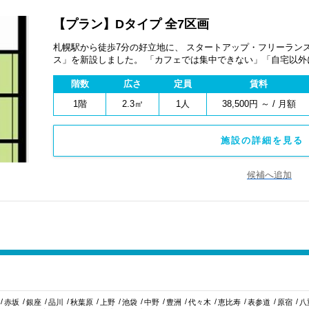
【プラン】Dタイプ 全7区画
札幌駅から徒歩7分の好立地に、 スタートアップ・フリーランス
ス」を新設しました。 「カフェでは集中できない」「自宅以外に仕事場を持ちたい」「法人登記や来客対
応ができる拠点がほしい」 そんな方に最適な、コンパクトかつ機能的
階数
広さ
定員
賃料
プライベート空間を確保しており、営業・WEB会議・事務作
だけます。 札幌中心部で、低コストかつ使いやすい“自分専用オフィス”として、事業のスタートや拡大にぜ
1階
2.3㎡
1人
38,500円 ～ / 月額
ひご活用ください。
施設の詳細を見る 
候補へ追加
赤坂
銀座
品川
秋葉原
上野
池袋
中野
豊洲
代々木
恵比寿
表参道
原宿
八