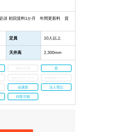
必須 初回賃料1か月 年間更新料 賃
定員
10人以上
天井高
2,300mm
個別空調
窓
電話代行サービス
荷物受取サービス
会議室
法人登記
内覧可能