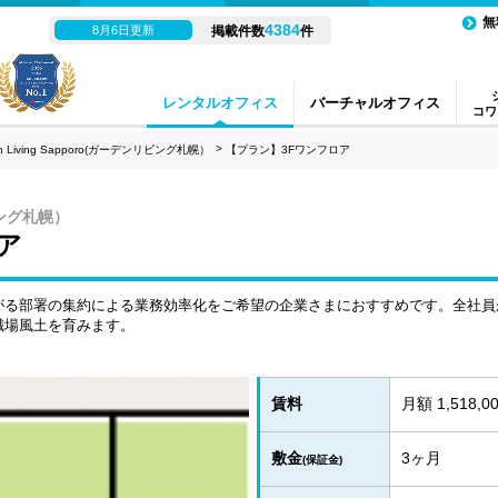
無
4384
8月6日更新
掲載件数
件
レンタルオフィス
バーチャルオフィス
コワ
en Living Sapporo(ガーデンリビング札幌）
【プラン】3Fワンフロア
リビング札幌）
ア
がる部署の集約による業務効率化をご希望の企業さまにおすすめです。全社員
職場風土を育みます。
賃料
月額 1,518,0
敷金
3ヶ月
(保証金)