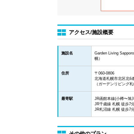
アクセス/施設概要
施設名
Garden Living Sa
幌）
住所
〒060-0806
北海道札幌市北区北6条西8丁目
（ガーデンリビング札
最寄駅
JR函館本線(小樽〜旭川
JR千歳線 札幌 徒歩7
JR札沼線 札幌 徒歩7
その他のプラン