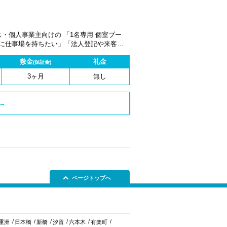
・個人事業主向けの 「1名専用 個室ブー
なワークスペースです。 各ブースは
敷金
礼金
業・制作業務など、幅広い用途でご利用いた
(保証金)
3ヶ月
無し
→
ページトップへ
重洲
日本橋
新橋
汐留
六本木
有楽町