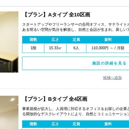
【プラン】Aタイプ 全10区画
スタートアップやフリーランサーの合同オフィス、サテライト
ある明るい空間が気分を解放し、自然と会話が生まれ、新しいア
を推奨しています。 ※デスクレイアウトは自由に配置可能です
階数
広さ
定員
賃料
1階
15.33㎡
6人
110,000円 ～ / 月額
施設の詳細を見る 
候補へ追加
【プラン】Bタイプ 全4区画
事業規模が拡大し、人員増に対応するオフィスをお探しの企業
る開放的なデスクレイアウトにより、自然とコミュニケーション
しています。 ※デスクレイアウトは自由に配置可能です。
階数
広さ
定員
賃料