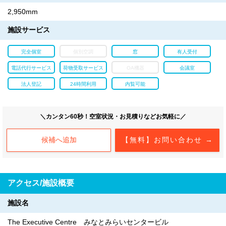
2,950mm
施設サービス
完全個室
個別空調
窓
有人受付
電話代行サービス
荷物受取サービス
OA機器
会議室
法人登記
24時間利用
内覧可能
＼カンタン60秒！空室状況・お見積りなどお気軽に／
候補へ追加
【無料】お問い合わせ →
アクセス/施設概要
施設名
The Executive Centre みなとみらいセンタービル