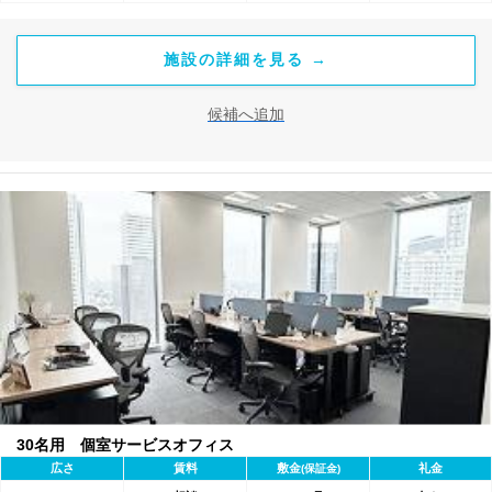
施設の詳細を見る →
候補へ追加
30名用 個室サービスオフィス
広さ
賃料
敷金
礼金
(保証金)