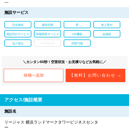
―
施設サービス
完全個室
個別空調
窓
有人受付
電話代行サービス
荷物受取サービス
OA機器
会議室
法人登記
24時間利用
内覧可能
＼カンタン60秒！空室状況・お見積りなどお気軽に／
候補へ追加
【無料】お問い合わせ →
アクセス/施設概要
施設名
リージャス 横浜ランドマークタワービジネスセンタ
ー