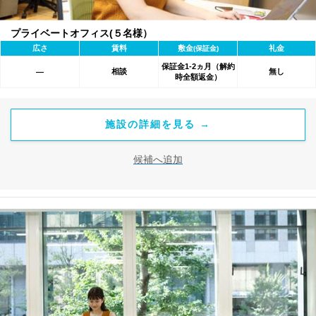
プライベートオフィス(５名様）
広さ
賃料
敷金
礼金
(保証金)
保証金1-2ヵ月（解約
相談
無し
―
時全額返金）
施設の詳細を見る →
候補へ追加