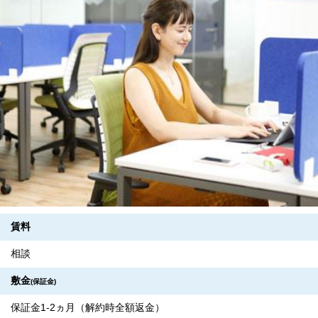
賃料
相談
敷金
(保証金)
保証金1-2ヵ月（解約時全額返金）