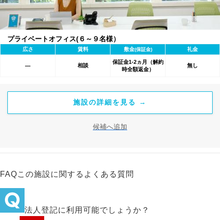
プライベートオフィス(６～９名様）
広さ
賃料
敷金
礼金
(保証金)
保証金1-2ヵ月（解約
相談
無し
―
時全額返金）
施設の詳細を見る →
候補へ追加
FAQ
この施設に関するよくある質問
法人登記に利用可能でしょうか？