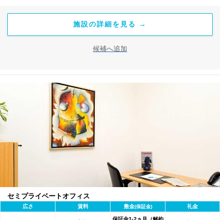
施設の詳細を見る →
候補へ追加
セミプライベートオフィス
広さ
賃料
敷金
礼金
(保証金)
保証金1-2ヵ月（解約