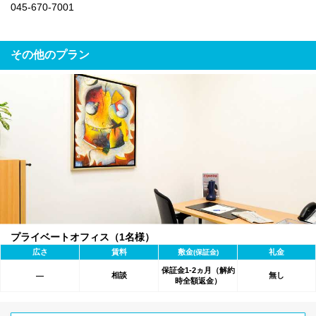
045-670-7001
その他のプラン
プライベートオフィス（1名様）
広さ
賃料
敷金
礼金
(保証金)
保証金1-2ヵ月（解約
相談
無し
―
時全額返金）