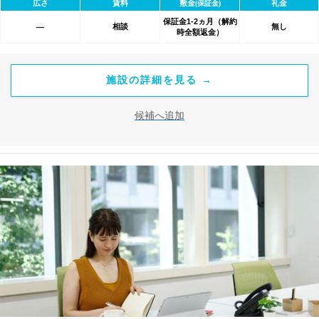
広さ
賃料
敷金
礼金
(保証金)
保証金1-2ヵ月（解約
相談
無し
―
時全額返金）
施設の詳細を見る →
候補へ追加