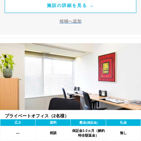
施設の詳細を見る →
候補へ追加
プライベートオフィス（2名様）
広さ
賃料
敷金
礼金
(保証金)
保証金1-2ヵ月（解約
相談
無し
―
時全額返金）