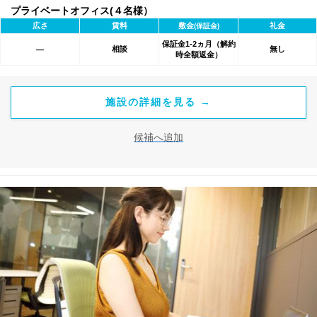
プライベートオフィス(４名様）
広さ
賃料
敷金
礼金
(保証金)
保証金1-2ヵ月（解約
相談
無し
―
時全額返金）
施設の詳細を見る →
候補へ追加