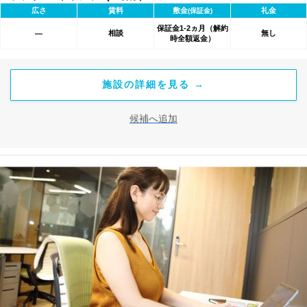
広さ
賃料
敷金
礼金
(保証金)
保証金1-2ヵ月（解約
相談
無し
―
時全額返金）
施設の詳細を見る →
候補へ追加