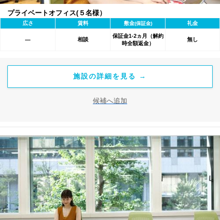
プライベートオフィス(５名様）
広さ
賃料
敷金
礼金
(保証金)
保証金1-2ヵ月（解約
相談
無し
―
時全額返金）
施設の詳細を見る →
候補へ追加