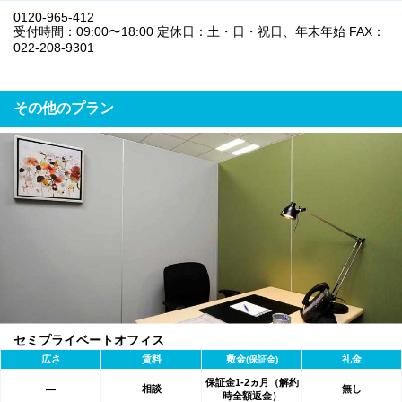
0120-965-412
受付時間：09:00〜18:00 定休日：土・日・祝日、年末年始 FAX：
022-208-9301
その他のプラン
セミプライベートオフィス
広さ
賃料
敷金
礼金
(保証金)
保証金1-2ヵ月（解約
相談
無し
―
時全額返金）