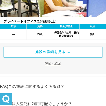
プライベートオフィス(10名様以上）
広さ
賃料
敷金
礼金
(保証金)
保証金1-2ヵ月（解約
相談
無し
―
時全額返金）
施設の詳細を見る →
候補へ追加
FAQ
この施設に関するよくある質問
法人登記に利用可能でしょうか？