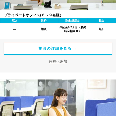
プライベートオフィス(６～９名様）
広さ
賃料
敷金
礼金
(保証金)
保証金1-2ヵ月（解約
相談
無し
―
時全額返金）
施設の詳細を見る →
候補へ追加