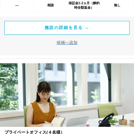
保証金1-2ヵ月（解約
相談
無し
―
時全額返金）
施設の詳細を見る →
候補へ追加
プライベートオフィス(４名様）