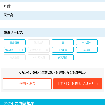
19階
天井高
―
施設サービス
完全個室
個別空調
窓
有人受付
電話代行サービス
荷物受取サービス
OA機器
会議室
法人登記
24時間利用
内覧可能
＼カンタン60秒！空室状況・お見積りなどお気軽に／
候補へ追加
【無料】お問い合わせ →
アクセス/施設概要