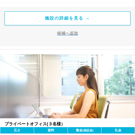
施設の詳細を見る →
候補へ追加
プライベートオフィス(３名様）
広さ
賃料
敷金
礼金
(保証金)