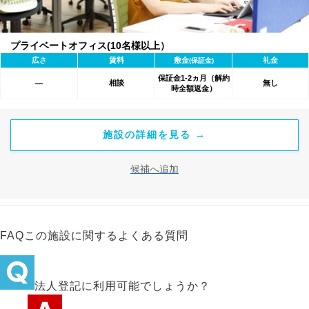
プライベートオフィス(10名様以上）
広さ
賃料
敷金
礼金
(保証金)
保証金1-2ヵ月（解約
相談
無し
―
時全額返金）
施設の詳細を見る →
候補へ追加
FAQ
この施設に関するよくある質問
法人登記に利用可能でしょうか？