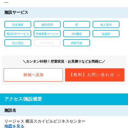
―
施設サービス
完全個室
個別空調
窓
有人受付
電話代行サービス
荷物受取サービス
OA機器
会議室
法人登記
24時間利用
内覧可能
＼カンタン60秒！空室状況・お見積りなどお気軽に／
候補へ追加
【無料】お問い合わせ →
アクセス/施設概要
施設名
リージャス 横浜スカイビルビジネスセンター
地図を見る