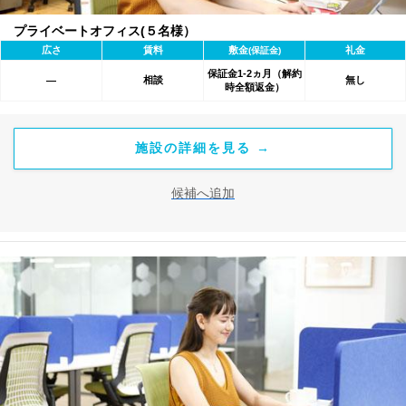
プライベートオフィス(５名様）
広さ
賃料
敷金
礼金
(保証金)
保証金1-2ヵ月（解約
相談
無し
―
時全額返金）
施設の詳細を見る →
候補へ追加