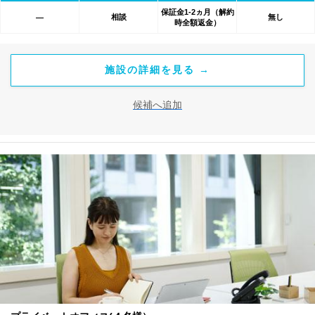
保証金1-2ヵ月（解約
相談
無し
―
時全額返金）
施設の詳細を見る →
候補へ追加