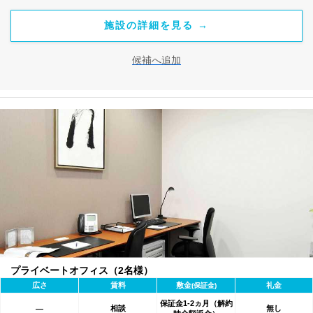
施設の詳細を見る →
候補へ追加
プライベートオフィス（2名様）
広さ
賃料
敷金
礼金
(保証金)
保証金1-2ヵ月（解約
相談
無し
―