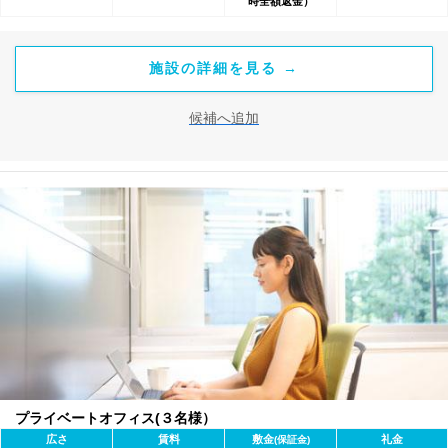
時全額返金）
施設の詳細を見る →
候補へ追加
プライベートオフィス(３名様）
広さ
賃料
敷金
礼金
(保証金)