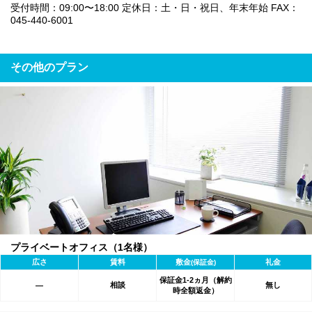
受付時間：09:00〜18:00 定休日：土・日・祝日、年末年始 FAX：
045-440-6001
その他のプラン
プライベートオフィス（1名様）
広さ
賃料
敷金
礼金
(保証金)
保証金1-2ヵ月（解約
相談
無し
―
時全額返金）