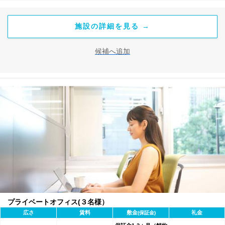
施設の詳細を見る →
候補へ追加
プライベートオフィス(３名様）
広さ
賃料
敷金
礼金
(保証金)