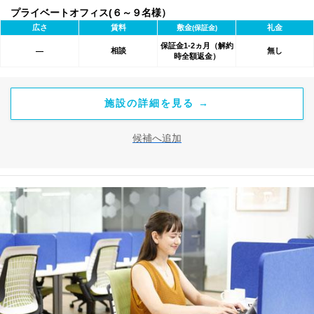
プライベートオフィス(６～９名様）
広さ
賃料
敷金
礼金
(保証金)
保証金1-2ヵ月（解約
相談
無し
―
時全額返金）
施設の詳細を見る →
候補へ追加