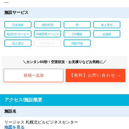
―
施設サービス
完全個室
個別空調
窓
有人受付
電話代行サービス
荷物受取サービス
OA機器
会議室
法人登記
24時間利用
内覧可能
＼カンタン60秒！空室状況・お見積りなどお気軽に／
候補へ追加
【無料】お問い合わせ →
アクセス/施設概要
施設名
リージャス 札幌北ビルビジネスセンター
地図を見る