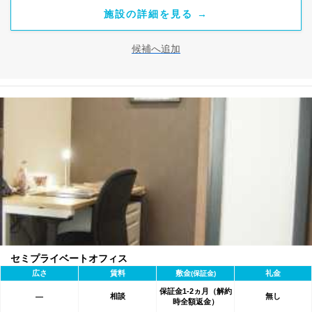
施設の詳細を見る →
候補へ追加
セミプライベートオフィス
広さ
賃料
敷金
礼金
(保証金)
保証金1-2ヵ月（解約
相談
無し
―
時全額返金）