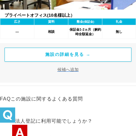
プライベートオフィス(10名様以上）
広さ
賃料
敷金
礼金
(保証金)
保証金1-2ヵ月（解約
相談
無し
―
時全額返金）
施設の詳細を見る →
候補へ追加
FAQ
この施設に関するよくある質問
法人登記に利用可能でしょうか？