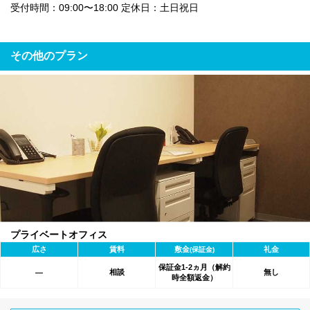
受付時間：09:00〜18:00 定休日：土日祝日
その他のプラン
プライベートオフィス
広さ
賃料
敷金
礼金
(保証金)
保証金1-2ヵ月（解約
相談
無し
―
時全額返金）