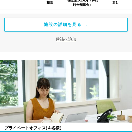
保証金1-2ヵ月（解約
相談
無し
―
時全額返金）
施設の詳細を見る →
候補へ追加
プライベートオフィス(４名様）