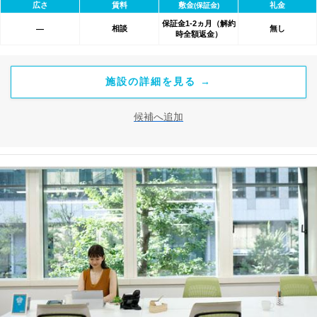
広さ
賃料
敷金
礼金
(保証金)
保証金1-2ヵ月（解約
相談
無し
―
時全額返金）
施設の詳細を見る →
候補へ追加