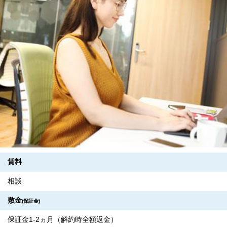
賃料
相談
敷金
(保証金)
保証金1-2ヵ月（解約時全額返金）