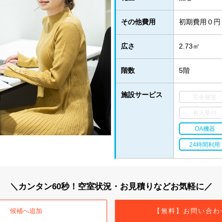
その他費用
初期費用０円
広さ
2.73㎡
階数
5階
施設サービス
完全個室
有人受付
OA機器
24時間利用
＼カンタン60秒！空室状況・お見積りなどお気軽に／
候補へ追加
【無料】お問い合わ