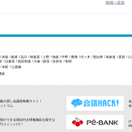
候補へ追加
赤坂
銀座
品川
秋葉原
上野
池袋
中野
豊洲
代々木
恵比寿
表参道
原宿
八
草
日暮里
高田馬場
大塚
荻窪
吉祥寺
有明
本町
心斎橋
博多
級の貸し会議室検索サイト！
会
ットコム
会
宿ができる宿泊付き研修施設を探すな
I
IT(コミット)で！
P