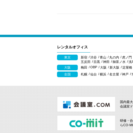
レンタルオフィス
東京
新宿
渋谷
青山
丸の内
虎ノ門
五反田
目黒
神田
御茶ノ水
浅
OBP
大阪
梅田
大阪
新大阪
淀屋橋
全国
札幌
仙台
横浜
名古屋
神戸
国内最大
会議室ド
研修・合
らCO-M