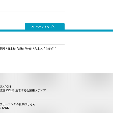
ページトップへ
重洲
日本橋
新橋
汐留
六本木
有楽町
議HACK!
議室.COMが運営する会議術メディア
Tフリーランスの仕事探しなら
E-BANK