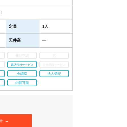
！
定員
1人
天井高
―
個別空調
窓
電話代行サービス
荷物受取サービス
会議室
法人登記
内覧可能
せ →