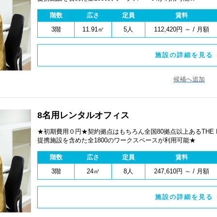
階数
広さ
定員
賃料
3階
11.91㎡
5人
112,420円 ～ / 月額
施設の詳細を見る 
候補へ追加
8名用レンタルオフィス
★初期費用０円★契約拠点はもちろん全国80拠点以上あるTHE
提携施設を含めた全1800のワークスペースが利用可能★
階数
広さ
定員
賃料
3階
24㎡
8人
247,610円 ～ / 月額
施設の詳細を見る 