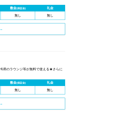
敷金
礼金
(保証金)
無し
無し
→
 HUBのラウンジ等が無料で使える★さらに
敷金
礼金
(保証金)
無し
無し
→