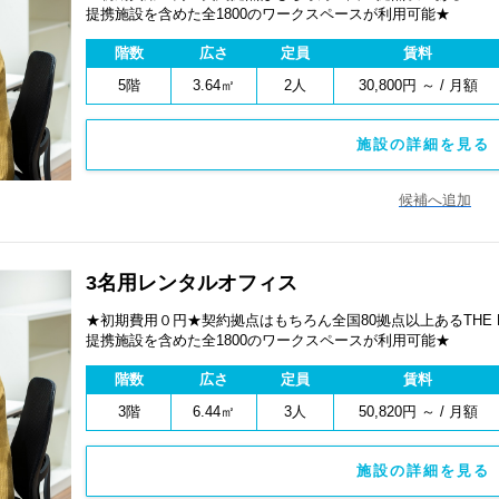
提携施設を含めた全1800のワークスペースが利用可能★
階数
広さ
定員
賃料
5階
3.64㎡
2人
30,800円 ～ / 月額
施設の詳細を見る 
候補へ追加
3名用レンタルオフィス
★初期費用０円★契約拠点はもちろん全国80拠点以上あるTHE
提携施設を含めた全1800のワークスペースが利用可能★
階数
広さ
定員
賃料
3階
6.44㎡
3人
50,820円 ～ / 月額
施設の詳細を見る 