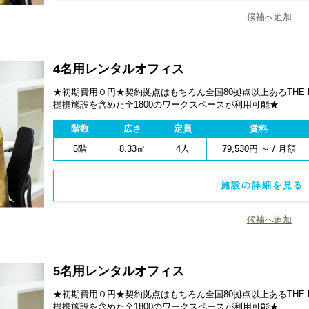
候補へ追加
4名用レンタルオフィス
★初期費用０円★契約拠点はもちろん全国80拠点以上あるTHE
提携施設を含めた全1800のワークスペースが利用可能★
階数
広さ
定員
賃料
5階
8.33㎡
4人
79,530円 ～ / 月額
施設の詳細を見る 
候補へ追加
5名用レンタルオフィス
★初期費用０円★契約拠点はもちろん全国80拠点以上あるTHE
提携施設を含めた全1800のワークスペースが利用可能★