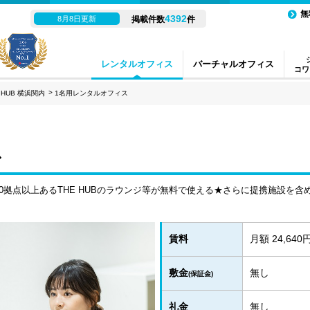
無
4392
8月8日更新
掲載件数
件
レンタルオフィス
バーチャルオフィス
コワ
 HUB 横浜関内
1名用レンタルオフィス
ス
拠点以上あるTHE HUBのラウンジ等が無料で使える★さらに提携施設を含め
賃料
月額 24,640
敷金
無し
(保証金)
礼金
無し