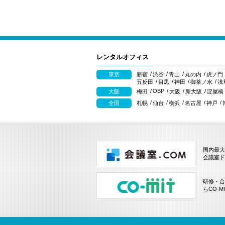
レンタルオフィス
東京
新宿
渋谷
青山
丸の内
虎ノ門
五反田
目黒
神田
御茶ノ水
浅
OBP
大阪
梅田
大阪
新大阪
淀屋橋
全国
札幌
仙台
横浜
名古屋
神戸
国内最大
会議室ド
研修・合
らCO-M