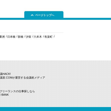
ページトップへ
重洲
日本橋
新橋
汐留
六本木
有楽町
議HACK!
議室.COMが運営する会議術メディア
Tフリーランスの仕事探しなら
E-BANK