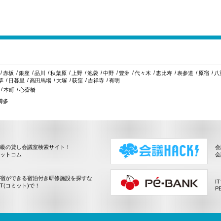
赤坂
銀座
品川
秋葉原
上野
池袋
中野
豊洲
代々木
恵比寿
表参道
原宿
八
草
日暮里
高田馬場
大塚
荻窪
吉祥寺
有明
本町
心斎橋
博多
級の貸し会議室検索サイト！
会
ットコム
会
宿ができる宿泊付き研修施設を探すな
I
IT(コミット)で！
P