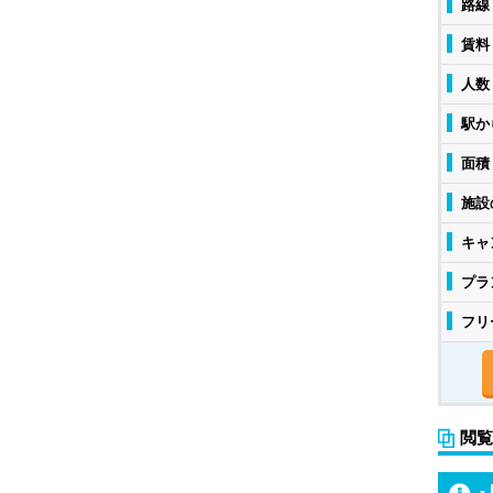
路線
賃料
人数
駅か
面積
施設
キャ
プラ
フリ
閲覧
-