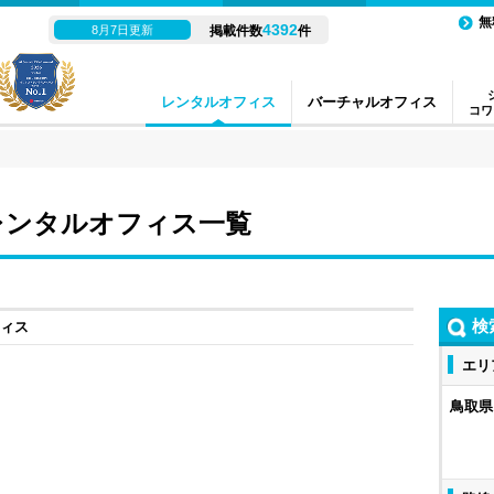
無
4392
8月7日更新
掲載件数
件
レンタルオフィス
バーチャルオフィス
コワ
レンタルオフィス一覧
検
フィス
エリ
鳥取県