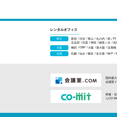
レンタルオフィス
東京
新宿
渋谷
青山
丸の内
虎ノ門
五反田
目黒
神田
御茶ノ水
浅
OBP
大阪
梅田
大阪
新大阪
淀屋橋
全国
札幌
仙台
横浜
名古屋
神戸
国内最大
会議室ド
研修・合
らCO-M