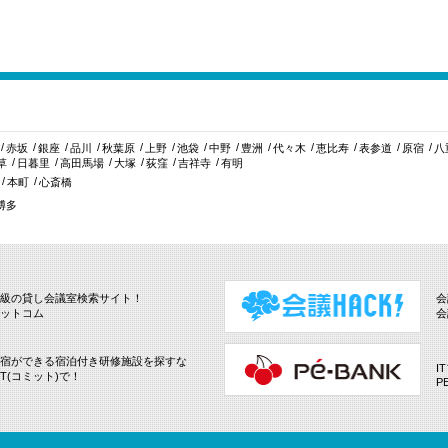
赤坂
銀座
品川
秋葉原
上野
池袋
中野
豊洲
代々木
恵比寿
表参道
原宿
八
草
日暮里
高田馬場
大塚
荻窪
吉祥寺
有明
本町
心斎橋
博多
級の貸し会議室検索サイト！
会
ットコム
会
宿ができる宿泊付き研修施設を探すな
I
IT(コミット)で！
P