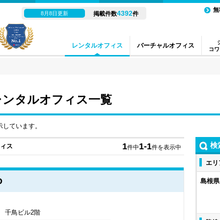
無
4392
8月8日更新
掲載件数
件
レンタルオフィス
バーチャルオフィス
コワ
レンタルオフィス一覧
示しています。
検
1
1-1
フィス
件中
件を表示中
エリ
O
島根県
 千鳥ビル2階