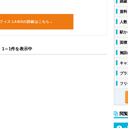
路線
賃料
フィス LABOの詳細はこちら→
人数
駅か
面積
1～1件を表示中
施設
キャ
プラ
フリ
閲覧
-