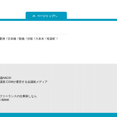
ページトップへ
重洲
日本橋
新橋
汐留
六本木
有楽町
議HACK!
議室.COMが運営する会議術メディア
Tフリーランスの仕事探しなら
E-BANK