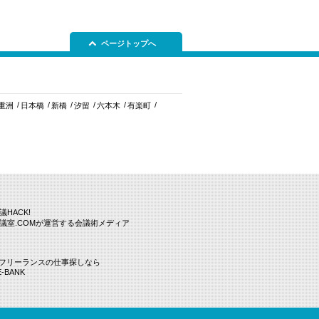
ページトップへ
重洲
日本橋
新橋
汐留
六本木
有楽町
議HACK!
議室.COMが運営する会議術メディア
Tフリーランスの仕事探しなら
E-BANK