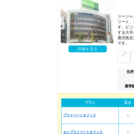
リージャ
リート、
す。ビジ
する大手
鹿児島支
です。
詳細を見る
オート
ロック
住所
最寄
プラン
広さ
プライベートオフィス
－
セミプライベートオフィス
－