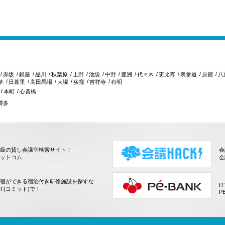
赤坂
銀座
品川
秋葉原
上野
池袋
中野
豊洲
代々木
恵比寿
表参道
原宿
八
草
日暮里
高田馬場
大塚
荻窪
吉祥寺
有明
本町
心斎橋
博多
級の貸し会議室検索サイト！
会
ットコム
会
宿ができる宿泊付き研修施設を探すな
I
IT(コミット)で！
P