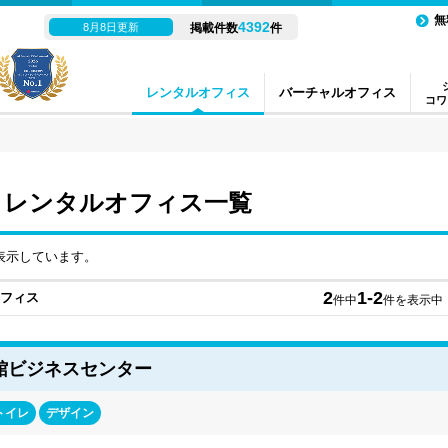
無
4392
8月8日更新
掲載件数
件
レンタルオフィス
バーチャルオフィス
コワ
 レンタルオフィス一覧
表示しています。
2
1-2
オフィス
件中
件を表示中
館ビジネスセンター
トイレ
デザイン