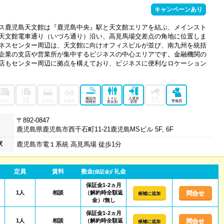
キャンペーンあり
ス鹿児島天文館は『鹿児島中央』駅と天文館エリアを結ぶ、メインスト
天文館電車通り（いづろ通り）沿い、高見馬場交差点の角地に位置しま
ネスセンター周辺は、天文館に向けオフィスビルが並び、南九州を統括
企業の支店や営業所が集中するビジネスの中心エリアです。金融機関の
店もセンター周辺に拠点を構えており、ビジネスに便利なロケーション
免震
施設内
トイレ
入退室
監視
耐震
駐車場
駐輪場
警備員
制振
喫煙所
男女別
管理
カメラ
〒892-0847
鹿児島県鹿児島市西千石町11-21鹿児島MSビル 5F, 6F
駅
鹿児島市電１系統 高見馬場 徒歩1分
定員
賃料
敷金
/ 礼金
(保証金)
保証金1-2ヵ月
1人
相談
（解約時全額返
問合せ
候補に追加
金）/無し
保証金1-2ヵ月
1人
相談
（解約時全額返
問合せ
候補に追加