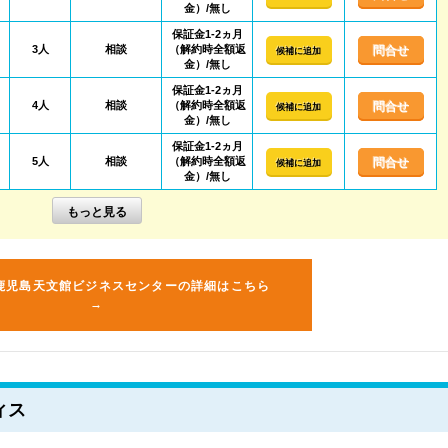
金）/無し
保証金1-2ヵ月
3人
相談
（解約時全額返
問合せ
候補に追加
金）/無し
保証金1-2ヵ月
4人
相談
（解約時全額返
問合せ
候補に追加
金）/無し
保証金1-2ヵ月
5人
相談
（解約時全額返
問合せ
候補に追加
金）/無し
鹿児島天文館ビジネスセンターの詳細はこちら
→
ィス