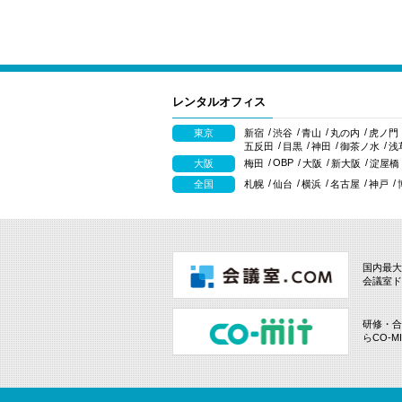
レンタルオフィス
東京
新宿
渋谷
青山
丸の内
虎ノ門
五反田
目黒
神田
御茶ノ水
浅
OBP
大阪
梅田
大阪
新大阪
淀屋橋
全国
札幌
仙台
横浜
名古屋
神戸
国内最大
会議室ド
研修・合
らCO-M