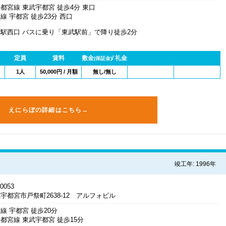
都宮線 東武宇都宮 徒歩4分 東口
線 宇都宮 徒歩23分 西口
駅西口 バスに乗り「東武駅前」で降り徒歩2分
定員
賃料
敷金
/ 礼金
(保証金)
1人
50,000円 / 月額
無し/無し
えにらぼの詳細はこちら→
竣工年: 1996年
0053
宇都宮市戸祭町2638-12 アルフォビル
線 宇都宮 徒歩20分
都宮線 東武宇都宮 徒歩15分