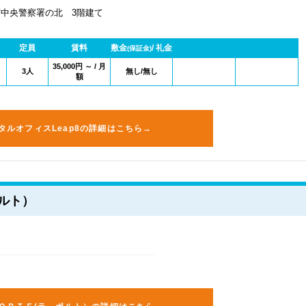
中央警察署の北 3階建て
定員
賃料
敷金
/ 礼金
(保証金)
35,000円 ～ / 月
3人
無し/無し
額
タルオフィスLeap8の詳細はこちら→
ポルト）