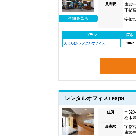
最寄駅
東武宇
宇都宮
詳細を見る
宇都宮
プラン
広さ
えにらぼ/レンタルオフィス
300㎡
レンタルオフィスLeap8
住所
〒320-
栃木県
最寄駅
宇都宮
東武宇