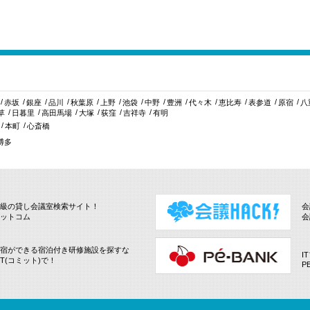
赤坂
銀座
品川
秋葉原
上野
池袋
中野
豊洲
代々木
恵比寿
表参道
原宿
八
草
日暮里
高田馬場
大塚
荻窪
吉祥寺
有明
本町
心斎橋
博多
級の貸し会議室検索サイト！
会
ットコム
会
宿ができる宿泊付き研修施設を探すな
I
IT(コミット)で！
P