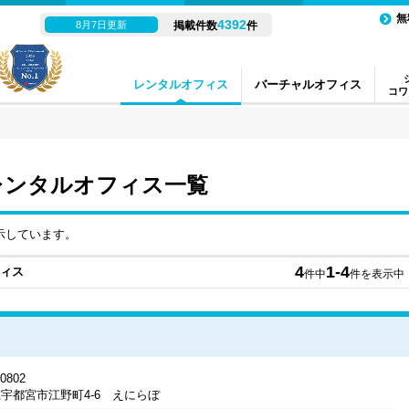
無
4392
8月7日更新
掲載件数
件
レンタルオフィス
バーチャルオフィス
コワ
レンタルオフィス一覧
示しています。
4
1-4
フィス
件中
件を表示中
0802
宇都宮市江野町4-6 えにらぼ