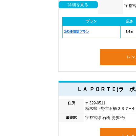
詳細を見る
宇都宮
プラン
広さ
3名様個室プラン
8.6㎡
レン
ＬＡ ＰＯＲＴＥ(ラ 
住所
〒329-0511
栃木県下野市石橋２３７−４
最寄駅
宇都宮線 石橋 徒歩2分