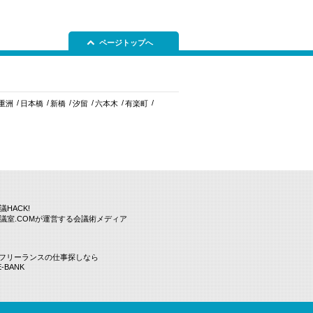
ページトップへ
重洲
日本橋
新橋
汐留
六本木
有楽町
議HACK!
議室.COMが運営する会議術メディア
Tフリーランスの仕事探しなら
E-BANK