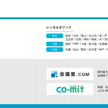
レンタルオフィス
東京
新宿
渋谷
青山
丸の内
虎ノ門
五反田
目黒
神田
御茶ノ水
浅
OBP
大阪
梅田
大阪
新大阪
淀屋橋
全国
札幌
仙台
横浜
名古屋
神戸
国内最大
会議室ド
研修・合
らCO-M