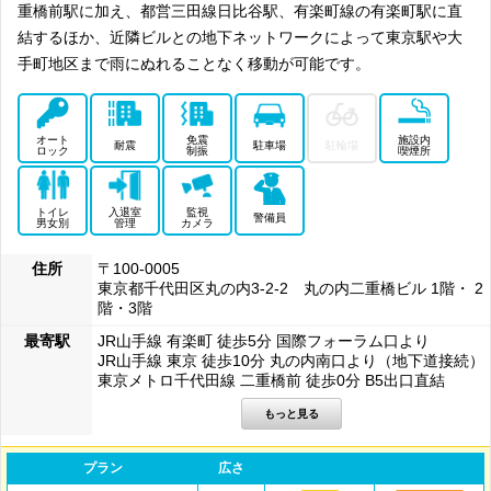
重橋前駅に加え、都営三田線日比谷駅、有楽町線の有楽町駅に直
結するほか、近隣ビルとの地下ネットワークによって東京駅や大
手町地区まで雨にぬれることなく移動が可能です。
オート
免震
施設内
耐震
駐車場
駐輪場
ロック
制振
喫煙所
トイレ
入退室
監視
警備員
男女別
管理
カメラ
住所
〒100-0005
東京都千代田区丸の内3-2-2 丸の内二重橋ビル 1階・ 2
階・3階
最寄駅
JR山手線 有楽町 徒歩5分 国際フォーラム口より
JR山手線 東京 徒歩10分 丸の内南口より（地下道接続）
東京メトロ千代田線 二重橋前 徒歩0分 B5出口直結
プラン
広さ