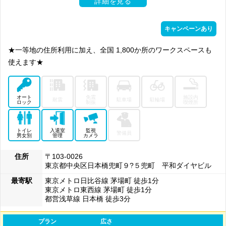
詳細を見る
キャンペーンあり
★一等地の住所利用に加え、全国 1,800か所のワークスペースも
使えます★
オート
免震
施設内
耐震
駐車場
駐輪場
ロック
制振
喫煙所
トイレ
入退室
監視
警備員
男女別
管理
カメラ
住所
〒103-0026
東京都中央区日本橋兜町９?５兜町 平和ダイヤビル
最寄駅
東京メトロ日比谷線 茅場町 徒歩1分
東京メトロ東西線 茅場町 徒歩1分
都営浅草線 日本橋 徒歩3分
プラン
広さ