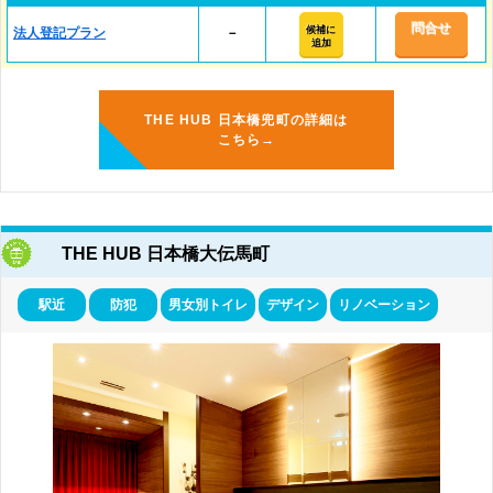
問合せ
候補に
法人登記プラン
－
追加
THE HUB 日本橋兜町の詳細は
こちら→
THE HUB 日本橋大伝馬町
駅近
防犯
男女別トイレ
デザイン
リノベーション