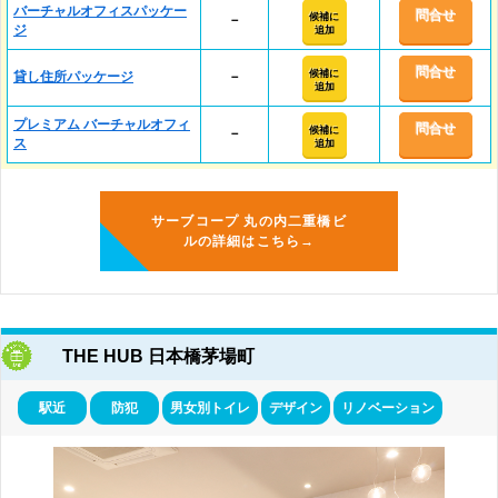
バーチャルオフィスパッケー
問合せ
候補に
－
ジ
追加
問合せ
候補に
貸し住所パッケージ
－
追加
プレミアム バーチャルオフィ
問合せ
候補に
－
ス
追加
サーブコープ 丸の内二重橋ビ
ルの詳細はこちら→
THE HUB 日本橋茅場町
駅近
防犯
男女別トイレ
デザイン
リノベーション