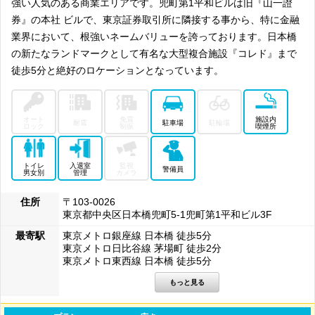
強い人気のある商業エリアです。兜町第1平和ビルは旧『山一證
券』の本社 ビルで、東京証券取引所に隣接する事から、特に金融
業界において、根強いネームバリューを誇っております。日本橋
の新たなランドマークとして有名な大型複合施設『コレド』まで
徒歩5分と絶好のロケーションとなっています。
オート
免震
施設内
耐震
駐車場
駐輪場
ロック
制振
喫煙所
トイレ
入退室
監視
警備員
男女別
管理
カメラ
住所
〒103-0026
東京都中央区日本橋兜町5-1兜町第1平和ビル3F
最寄駅
東京メトロ銀座線 日本橋 徒歩5分
東京メトロ日比谷線 茅場町 徒歩2分
東京メトロ東西線 日本橋 徒歩5分