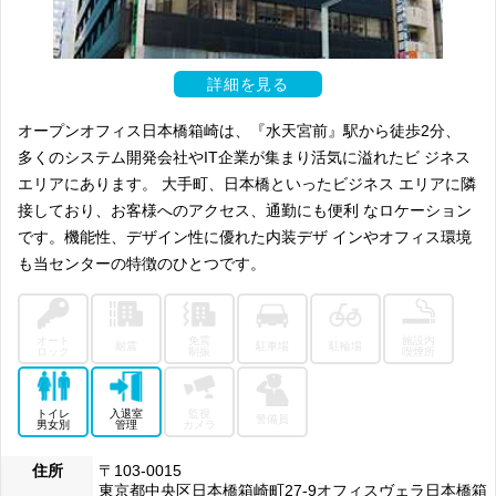
詳細を見る
オープンオフィス日本橋箱崎は、『水天宮前』駅から徒歩2分、
多くのシステム開発会社やIT企業が集まり活気に溢れたビ ジネス
エリアにあります。 大手町、日本橋といったビジネス エリアに隣
接しており、お客様へのアクセス、通勤にも便利 なロケーション
です。機能性、デザイン性に優れた内装デザ インやオフィス環境
も当センターの特徴のひとつです。
オート
免震
施設内
耐震
駐車場
駐輪場
ロック
制振
喫煙所
トイレ
入退室
監視
警備員
男女別
管理
カメラ
住所
〒103-0015
東京都中央区日本橋箱崎町27-9オフィスヴェラ日本橋箱