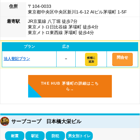
住所
〒104-0033
東京都中央区中央区新川1-6-12 AIビル茅場町 1-5F
最寄駅
JR京葉線 八丁堀 徒歩7分
東京メトロ日比谷線 茅場町 徒歩4分
東京メトロ東西線 茅場町 徒歩4分
プラン
広さ
問合せ
候補に
法人登記プラン
－
追加
THE HUB 茅場町の詳細はこち
ら→
サーブコープ 日本橋大栄ビル
耐震
駅近
防犯
男女別トイレ