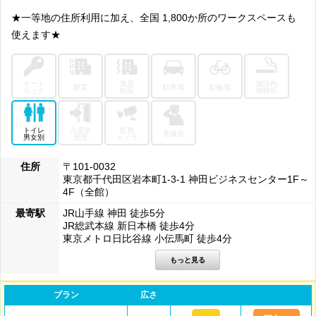
★一等地の住所利用に加え、全国 1,800か所のワークスペースも
使えます★
オート
免震
施設内
耐震
駐車場
駐輪場
ロック
制振
喫煙所
トイレ
入退室
監視
警備員
男女別
管理
カメラ
住所
〒101-0032
東京都千代田区岩本町1-3-1 神田ビジネスセンター1F～
4F（全館）
最寄駅
JR山手線 神田 徒歩5分
JR総武本線 新日本橋 徒歩4分
東京メトロ日比谷線 小伝馬町 徒歩4分
プラン
広さ