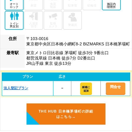
オート
免震
施設内
耐震
駐車場
駐輪場
ロック
制振
喫煙所
トイレ
入退室
監視
警備員
男女別
管理
カメラ
住所
〒103-0016
東京都中央区日本橋小網町8-2 BIZMARKS 日本橋茅場町
最寄駅
東京メトロ日比谷線 茅場町 徒歩3分 9番出口
都営浅草線 日本橋 徒歩7分 D2番出口
JR山手線 東京 徒歩13分
プラン
広さ
問合せ
候補に
法人登記プラン
－
追加
THE HUB 日本橋茅場町の詳細
はこちら→