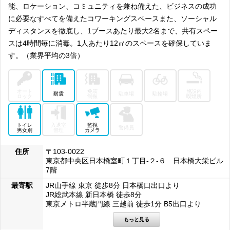
能、ロケーション、コミュニティを兼ね備えた、ビジネスの成功
に必要なすべてを備えたコワーキングスペースまた、ソーシャル
ディスタンスを徹底し、1ブースあたり最大2名まで、共有スペー
スは4時間毎に消毒。1人あたり12㎡のスペースを確保していま
す。（業界平均の3倍）
オート
免震
施設内
耐震
駐車場
駐輪場
ロック
制振
喫煙所
トイレ
入退室
監視
警備員
男女別
管理
カメラ
住所
〒103-0022
東京都中央区日本橋室町１丁目-２-６ 日本橋大栄ビル
7階
最寄駅
JR山手線 東京 徒歩8分 日本橋口出口より
JR総武本線 新日本橋 徒歩8分
東京メトロ半蔵門線 三越前 徒歩1分 B5出口より