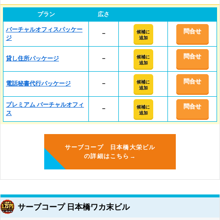
プラン
広さ
バーチャルオフィスパッケー
問合せ
候補に
－
ジ
追加
問合せ
候補に
貸し住所パッケージ
－
追加
問合せ
候補に
電話秘書代行パッケージ
－
追加
プレミアム バーチャルオフィ
問合せ
候補に
－
ス
追加
サーブコープ 日本橋大栄ビル
の詳細はこちら→
サーブコープ 日本橋ワカ末ビル