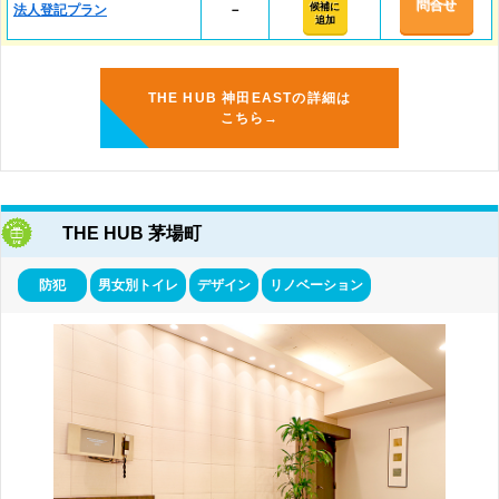
問合せ
候補に
法人登記プラン
－
追加
THE HUB 神田EASTの詳細は
こちら→
THE HUB 茅場町
防犯
男女別トイレ
デザイン
リノベーション