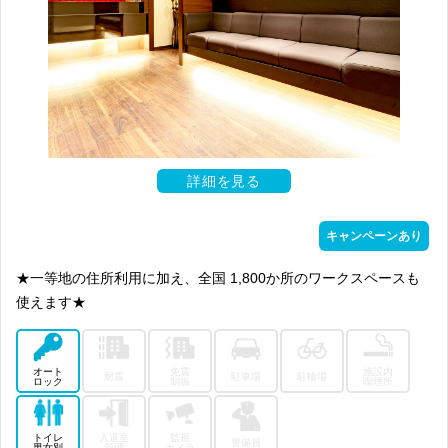
詳細を見る
キャンペーンあり
★一等地の住所利用に加え、全国 1,800か所のワークスペースも
使えます★
オート
免震
施設内
耐震
駐車場
駐輪場
ロック
制振
喫煙所
トイレ
入退室
監視
警備員
男女別
管理
カメラ