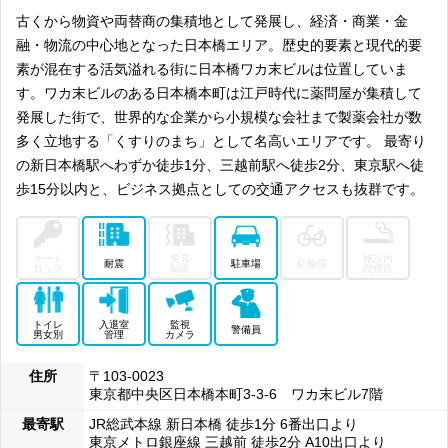
古くから物資や両替商の集積地として発展し、経済・商業・金
融・物流の中心地となった日本橋エリア。歴史的要素と現代的要
素が混在する活気溢れる街に日本橋ワカ末ビルは位置していま
す。ワカ末ビルのある日本橋本町は江戸時代に薬問屋が集積して
発展した街で、世界的な企業から小規模な会社まで製薬会社が数
多く立地する「くすりのまち」として名高いエリアです。 最寄り
の新日本橋駅へわずか徒歩1分、三越前駅へ徒歩2分、東京駅へ徒
歩15分以内と、ビジネス拠点としての交通アクセスも抜群です。
オート
免震
施設内
耐震
駐車場
駐輪場
ロック
制振
喫煙所
トイレ
入退室
監視
警備員
男女別
管理
カメラ
住所
〒103-0023
東京都中央区日本橋本町3-3-6 ワカ末ビル7階
最寄駅
JR総武本線 新日本橋 徒歩1分 6番出口より
東京メトロ銀座線 三越前 徒歩2分 A10出口より