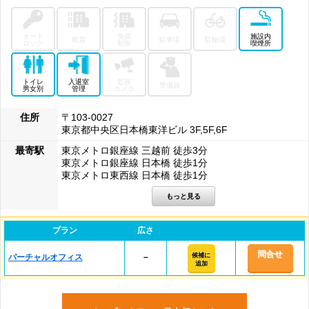
オート
免震
施設内
耐震
駐車場
駐輪場
ロック
制振
喫煙所
トイレ
入退室
監視
警備員
男女別
管理
カメラ
住所
〒103-0027
東京都中央区日本橋東洋ビル 3F,5F,6F
最寄駅
東京メトロ銀座線 三越前 徒歩3分
東京メトロ銀座線 日本橋 徒歩1分
東京メトロ東西線 日本橋 徒歩1分
プラン
広さ
問合せ
候補に
バーチャルオフィス
－
追加