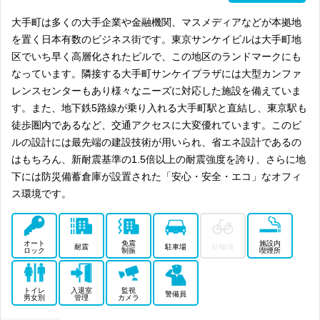
大手町は多くの大手企業や金融機関、マスメディアなどが本拠地
を置く日本有数のビジネス街です。東京サンケイビルは大手町地
区でいち早く高層化されたビルで、この地区のランドマークにも
なっています。隣接する大手町サンケイプラザには大型カンファ
レンスセンターもあり様々なニーズに対応した施設を備えていま
す。また、地下鉄5路線が乗り入れる大手町駅と直結し、東京駅も
徒歩圏内であるなど、交通アクセスに大変優れています。このビ
ルの設計には最先端の建設技術が用いられ、省エネ設計であるの
はもちろん、新耐震基準の1.5倍以上の耐震強度を誇り、さらに地
下には防災備蓄倉庫が設置された「安心・安全・エコ」なオフィ
ス環境です。
オート
免震
施設内
耐震
駐車場
駐輪場
ロック
制振
喫煙所
トイレ
入退室
監視
警備員
男女別
管理
カメラ