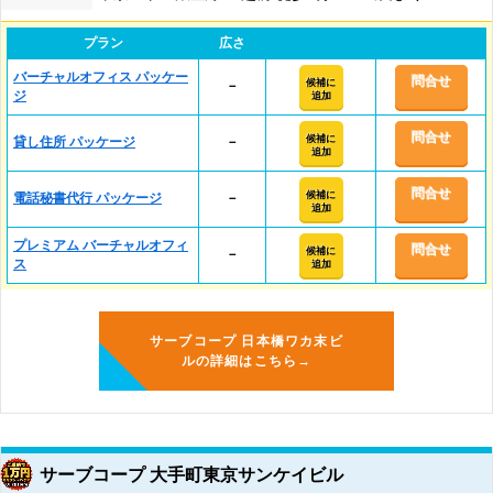
プラン
広さ
バーチャルオフィス パッケー
問合せ
候補に
－
ジ
追加
問合せ
候補に
貸し住所 パッケージ
－
追加
問合せ
候補に
電話秘書代行 パッケージ
－
追加
プレミアム バーチャルオフィ
問合せ
候補に
－
ス
追加
サーブコープ 日本橋ワカ末ビ
ルの詳細はこちら→
サーブコープ 大手町東京サンケイビル