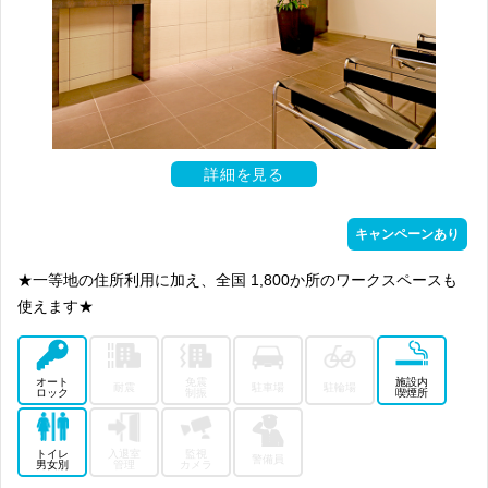
詳細を見る
キャンペーンあり
★一等地の住所利用に加え、全国 1,800か所のワークスペースも
使えます★
オート
免震
施設内
耐震
駐車場
駐輪場
ロック
制振
喫煙所
トイレ
入退室
監視
警備員
男女別
管理
カメラ