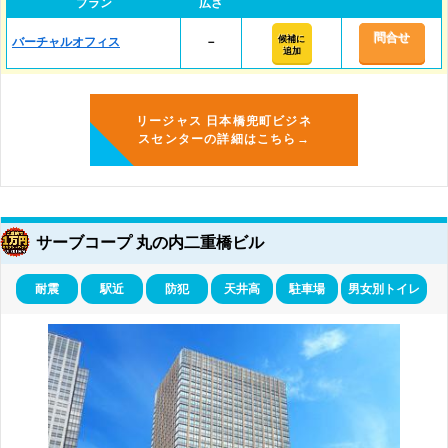
プラン
広さ
問合せ
候補に
バーチャルオフィス
－
追加
リージャス 日本橋兜町ビジネ
スセンターの詳細はこちら→
サーブコープ 丸の内二重橋ビル
耐震
駅近
防犯
天井高
駐車場
男女別トイレ