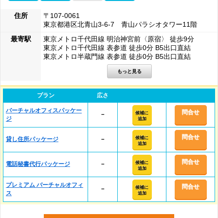
住所
〒107-0061
東京都港区北青山3-6-7 青山パラシオタワー11階
最寄駅
東京メトロ千代田線 明治神宮前〈原宿〉 徒歩9分
東京メトロ千代田線 表参道 徒歩0分 B5出口直結
東京メトロ半蔵門線 表参道 徒歩0分 B5出口直結
プラン
広さ
バーチャルオフィスパッケー
問合せ
候補に
－
ジ
追加
問合せ
候補に
貸し住所パッケージ
－
追加
問合せ
候補に
電話秘書代行パッケージ
－
追加
プレミアム バーチャルオフィ
問合せ
候補に
－
ス
追加