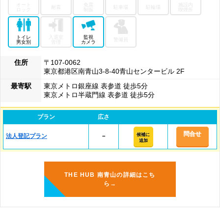
オート
免震
施設内
耐震
駐車場
駐輪場
ロック
制振
喫煙所
トイレ
入退室
監視
警備員
男女別
管理
カメラ
住所
〒107-0062
東京都港区南青山3-8-40青山センタービル 2F
最寄駅
東京メトロ銀座線 表参道 徒歩5分
東京メトロ半蔵門線 表参道 徒歩5分
プラン
広さ
問合せ
候補に
法人登記プラン
－
追加
THE HUB 南青山の詳細はこち
ら→