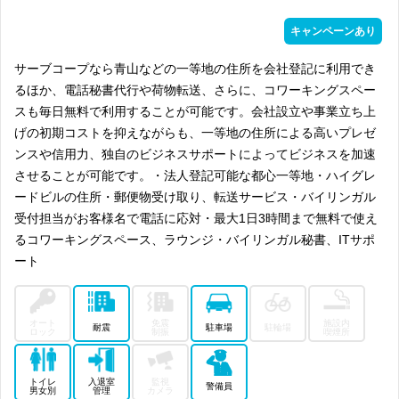
キャンペーンあり
サーブコープなら青山などの一等地の住所を会社登記に利用でき
るほか、電話秘書代行や荷物転送、さらに、コワーキングスペー
スも毎日無料で利用することが可能です。会社設立や事業立ち上
げの初期コストを抑えながらも、一等地の住所による高いプレゼ
ンスや信用力、独自のビジネスサポートによってビジネスを加速
させることが可能です。・法人登記可能な都心一等地・ハイグレ
ードビルの住所・郵便物受け取り、転送サービス・バイリンガル
受付担当がお客様名で電話に応対・最大1日3時間まで無料で使え
るコワーキングスペース、ラウンジ・バイリンガル秘書、ITサポ
ート
オート
免震
施設内
耐震
駐車場
駐輪場
ロック
制振
喫煙所
トイレ
入退室
監視
警備員
男女別
管理
カメラ