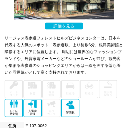
詳細を見る
リージャス表参道フォレストヒルズビジネスセンターは、日本を
代表する人気のスポット「表参道駅」より徒歩6分、根津美術館と
隣接するエリアに位置します。 周辺には世界的なファッションブ
ランドや、外資家電メーカーなどのショールームが並び、観光客
が集まる表参道のショッピングエリアからは一線を画する落ち着
いた雰囲気がとして高く支持されております。
オート
免震
施設内
耐震
駐車場
駐輪場
ロック
制振
喫煙所
トイレ
入退室
監視
警備員
男女別
管理
カメラ
住所
〒107-0062