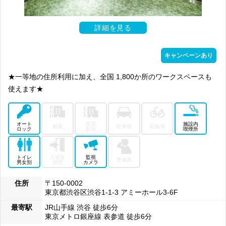
詳細を見る
キャンペーンあり
★一等地の住所利用に加え、全国 1,800か所のワークスペースも
使えます★
オート
免震
施設内
耐震
駐車場
駐輪場
ロック
制振
喫煙所
トイレ
入退室
監視
警備員
男女別
管理
カメラ
住所
〒150-0002
東京都渋谷区渋谷1-1-3 アミーホール3-6F
最寄駅
JR山手線 渋谷 徒歩6分
東京メトロ銀座線 表参道 徒歩6分