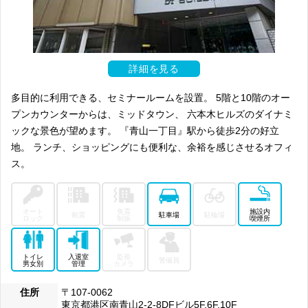
詳細を見る
多目的に利用できる、セミナールームを設置。 5階と10階のオー
プンカウンターからは、ミッドタウン、 六本木ヒルズのダイナミ
ックな景色が望めます。 『青山一丁目』駅から徒歩2分の好立
地。 ランチ、ショッピングにも便利な、余裕を感じさせるオフィ
ス。
オート
免震
施設内
耐震
駐車場
駐輪場
ロック
制振
喫煙所
トイレ
入退室
監視
警備員
男女別
管理
カメラ
住所
〒107-0062
東京都港区南青山2-2-8DFビル5F,6F,10F