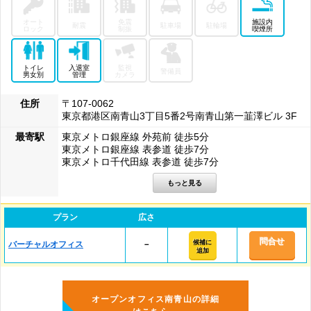
オート
免震
施設内
耐震
駐車場
駐輪場
ロック
制振
喫煙所
トイレ
入退室
監視
警備員
男女別
管理
カメラ
住所
〒107-0062
東京都港区南青山3丁目5番2号南青山第一韮澤ビル 3F
最寄駅
東京メトロ銀座線 外苑前 徒歩5分
東京メトロ銀座線 表参道 徒歩7分
東京メトロ千代田線 表参道 徒歩7分
プラン
広さ
問合せ
候補に
バーチャルオフィス
－
追加
オープンオフィス南青山の詳細