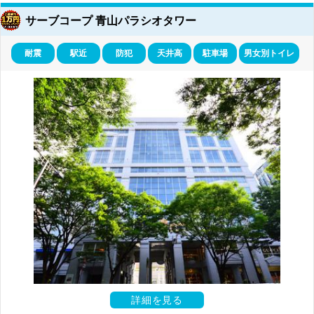
サーブコープ 青山パラシオタワー
耐震
駅近
防犯
天井高
駐車場
男女別トイレ
詳細を見る