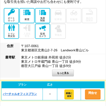
な取引先を招いた商談やお打ち合わせにも便利です。
オート
免震
施設内
耐震
駐車場
駐輪場
ロック
制振
喫煙所
トイレ
入退室
監視
警備員
男女別
管理
カメラ
住所
〒107-0061
東京都港区北青山2-7-26 Landwork青山ビル
最寄駅
東京メトロ銀座線 外苑前 徒歩2分
東京メトロ半蔵門線 青山一丁目 徒歩9分
都営大江戸線 青山一丁目 徒歩9分
プラン
広さ
問合せ
候補に
バーチャルオフィスプラン
－
追加