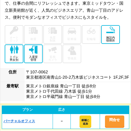
で、仕事の合間にリフレッシュできます。東京ミッドタウン・国
立新美術館が近く、人気のビジネスエリア。青山一丁目のアドレ
ス。便利でモダンなオフィスでビジネスにもスタイルを。
オート
免震
施設内
耐震
駐車場
駐輪場
ロック
制振
喫煙所
トイレ
入退室
監視
警備員
男女別
管理
カメラ
住所
〒107-0062
東京都港区南青山1-20-2乃木坂ビジネスコート 1F,2F,3F
最寄駅
東京メトロ銀座線 青山一丁目 徒歩8分
東京メトロ千代田線 乃木坂 徒歩1分
東京メトロ半蔵門線 青山一丁目 徒歩8分
プラン
広さ
問合せ
候補に
バーチャルオフィス
－
追加