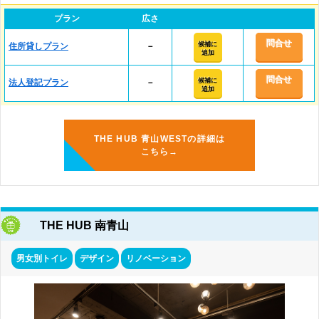
プラン
広さ
問合せ
候補に
住所貸しプラン
－
追加
問合せ
候補に
法人登記プラン
－
追加
THE HUB 青山WESTの詳細は
こちら→
THE HUB 南青山
男女別トイレ
デザイン
リノベーション