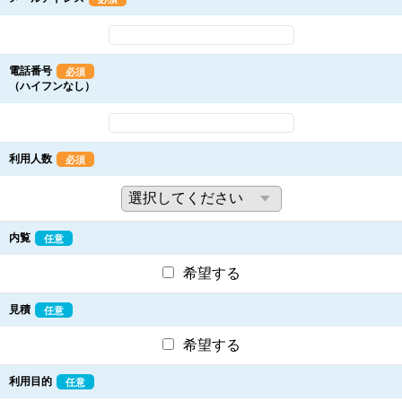
電話番号
必須
（ハイフンなし）
利用人数
必須
内覧
任意
希望する
見積
任意
希望する
利用目的
任意