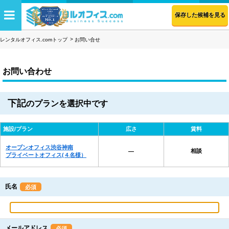
保存した候補を見る
レンタルオフィス.comトップ
お問い合せ
お問い合わせ
下記
のプランを選択中です
施設/プラン
広さ
賃料
オープンオフィス渋谷神南
相談
―
プライベートオフィス(４名様）
氏名
必須
メールアドレス
必須