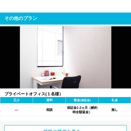
その他のプラン
プライベートオフィス(１名様）
広さ
賃料
敷金
礼金
(保証金)
保証金1-2ヵ月（解約
相談
無し
―
時全額返金）