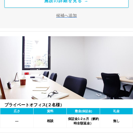
施設の詳細を見る →
候補へ追加
プライベートオフィス(２名様）
広さ
賃料
敷金
礼金
(保証金)
保証金1-2ヵ月（解約
相談
無し
―
時全額返金）