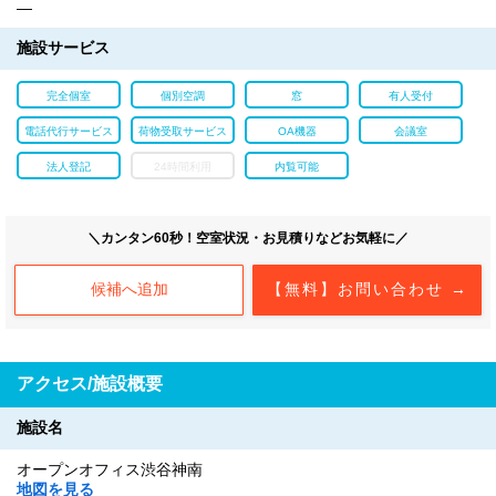
―
施設サービス
完全個室
個別空調
窓
有人受付
電話代行サービス
荷物受取サービス
OA機器
会議室
法人登記
24時間利用
内覧可能
＼カンタン60秒！空室状況・お見積りなどお気軽に／
候補へ追加
【無料】お問い合わせ →
アクセス/施設概要
施設名
オープンオフィス渋谷神南
地図を見る