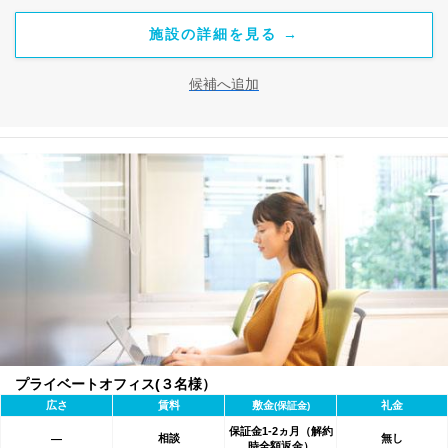
施設の詳細を見る →
候補へ追加
プライベートオフィス(３名様）
広さ
賃料
敷金
礼金
(保証金)
保証金1-2ヵ月（解約
相談
無し
―
時全額返金）