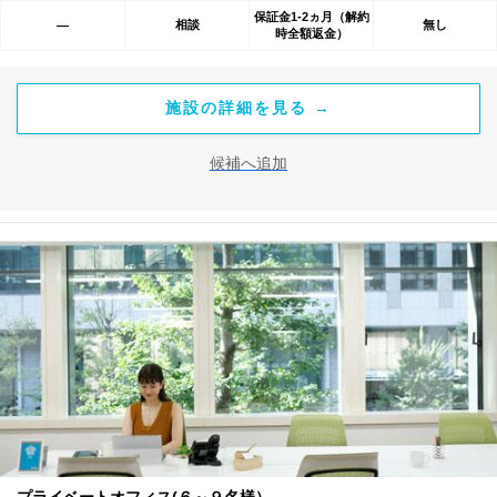
保証金1-2ヵ月（解約
相談
無し
―
時全額返金）
施設の詳細を見る →
候補へ追加