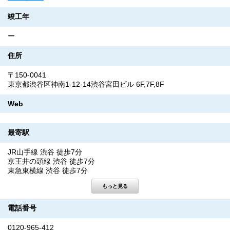
竣工年
ー
住所
〒150-0041
東京都渋谷区神南1-12-14渋谷宮田ビル 6F,7F,8F
Web
最寄駅
JR山手線 渋谷 徒歩7分
京王井の頭線 渋谷 徒歩7分
東急東横線 渋谷 徒歩7分
電話番号
0120-965-412