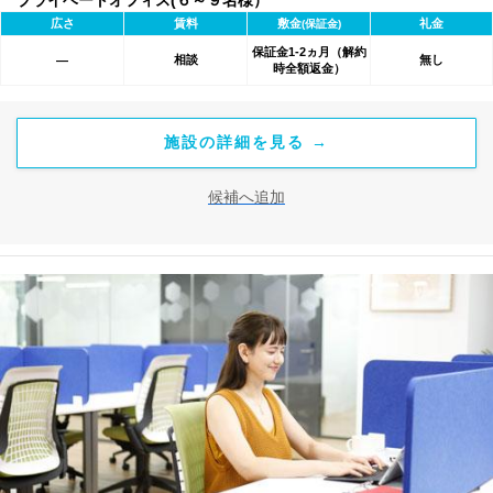
プライベートオフィス(６～９名様）
広さ
賃料
敷金
礼金
(保証金)
保証金1-2ヵ月（解約
相談
無し
―
時全額返金）
施設の詳細を見る →
候補へ追加