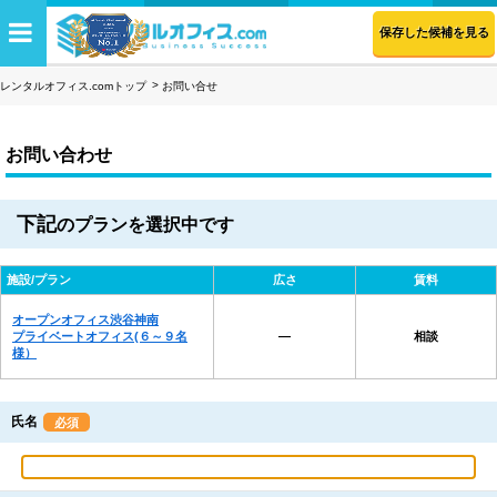
保存した候補を見る
レンタルオフィス.comトップ
お問い合せ
お問い合わせ
下記
のプランを選択中です
施設/プラン
広さ
賃料
オープンオフィス渋谷神南
プライベートオフィス(６～９名
―
相談
様）
氏名
必須