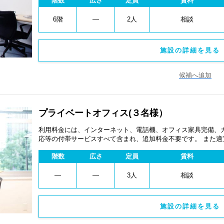
階数
広さ
定員
賃料
6階
―
2人
相談
施設の詳細を見る 
候補へ追加
プライベートオフィス(３名様）
利用料金には、インターネット、電話機、オフィス家具完備、
応等の付帯サービスすべて含まれ、追加料金不要です。 また
あります。
階数
広さ
定員
賃料
―
―
3人
相談
施設の詳細を見る 