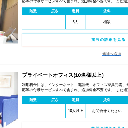
応等の付帯サービスすべて含まれ、追加料金不要です。 また
あります。
階数
広さ
定員
賃料
―
―
5人
相談
施設の詳細を見る 
候補へ追加
プライベートオフィス(10名様以上）
利用料金には、インターネット、電話機、オフィス家具完備、
応等の付帯サービスすべて含まれ、追加料金不要です。 また
あります。
階数
広さ
定員
賃料
―
―
10人以上
お問合せください