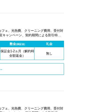
カフェ、光熱費、クリーニング費用、受付対
適宜キャンペーン、契約期間による割引特典
敷金
礼金
(保証金)
保証金1-2ヵ月（解約時
無し
全額返金）
→
カフェ、光熱費、クリーニング費用、受付対