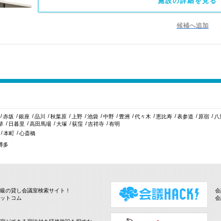
施設の詳細を見る 
候補へ追加
赤坂
銀座
品川
秋葉原
上野
池袋
中野
豊洲
代々木
恵比寿
表参道
原宿
八
草
日暮里
高田馬場
大塚
荻窪
吉祥寺
有明
本町
心斎橋
博多
級の貸し会議室検索サイト！
会
ットコム
会