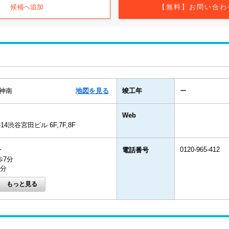
候補へ追加
【無料】お問い合わ
神南
地図を見る
竣工年
ー
Web
4渋谷宮田ビル 6F,7F,8F
0120-965-412
分
電話番号
歩7分
7分