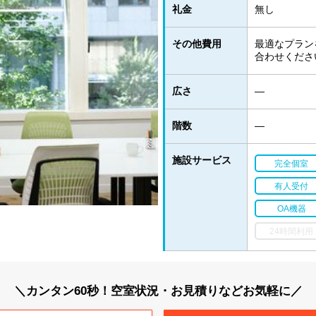
礼金
無し
その他費用
最適なプラン
合わせくださ
広さ
―
階数
―
施設サービス
完全個室
有人受付
OA機器
24時間利用
＼カンタン60秒！空室状況・お見積りなどお気軽に／