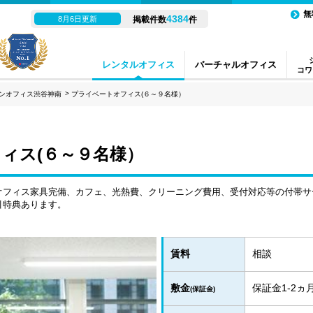
無
4384
8月6日更新
掲載件数
件
レンタルオフィス
バーチャルオフィス
コワ
ンオフィス渋谷神南
プライベートオフィス(６～９名様）
ィス(６～９名様）
オフィス家具完備、カフェ、光熱費、クリーニング費用、受付対応等の付帯サ
引特典あります。
賃料
相談
敷金
保証金1-2
(保証金)