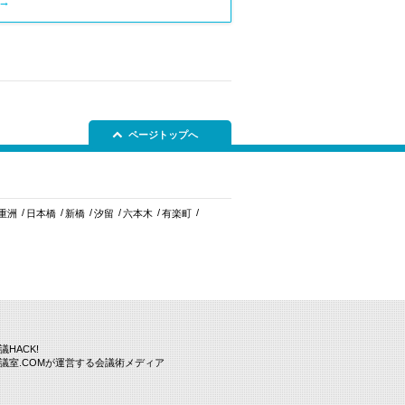
→
ページトップへ
重洲
日本橋
新橋
汐留
六本木
有楽町
議HACK!
議室.COMが運営する会議術メディア