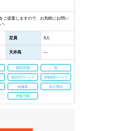
をご提案しますので、お気軽にお問い
い。
定員
9人
天井高
―
個別空調
窓
電話代行サービス
荷物受取サービス
会議室
法人登記
内覧可能