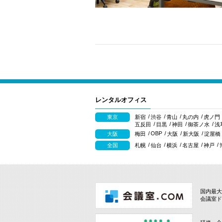
レンタルオフィス
東京
新宿
渋谷
青山
丸の内
虎ノ門
五反田
目黒
神田
御茶ノ水
浅
OBP
大阪
梅田
大阪
新大阪
淀屋橋
全国
札幌
仙台
横浜
名古屋
神戸
国内最大
会議室ド