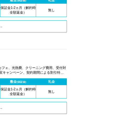
敷金
礼金
(保証金)
保証金1-2ヵ月（解約時
無し
全額返金）
→
カフェ、光熱費、クリーニング費用、受付対
適宜キャンペーン、契約期間による割引特典
敷金
礼金
(保証金)
保証金1-2ヵ月（解約時
無し
全額返金）
→