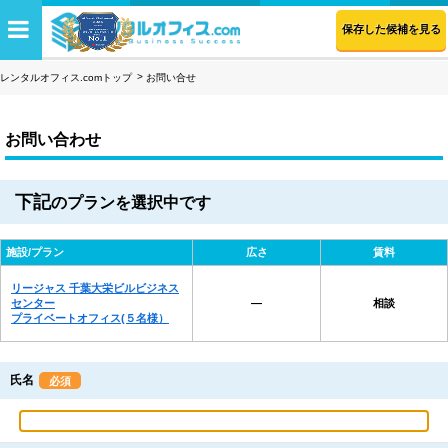
保存した候補を見る
レンタルオフィス.comトップ
お問い合せ
お問い合わせ
下記
のプランを選択中です
施設/プラン
広さ
賃料
リージャス 千葉大栄ビルビジネス
センター
―
相談
プライベートオフィス(５名様）
氏名
必須