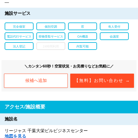
―
施設サービス
完全個室
個別空調
窓
有人受付
電話代行サービス
荷物受取サービス
OA機器
会議室
法人登記
24時間利用
内覧可能
＼カンタン60秒！空室状況・お見積りなどお気軽に／
候補へ追加
【無料】お問い合わせ →
アクセス/施設概要
施設名
リージャス 千葉大栄ビルビジネスセンター
地図を見る