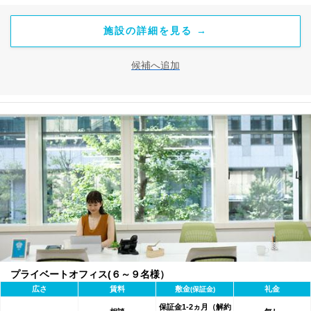
施設の詳細を見る →
候補へ追加
プライベートオフィス(６～９名様）
広さ
賃料
敷金
礼金
(保証金)
保証金1-2ヵ月（解約