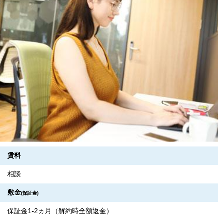
賃料
相談
敷金
(保証金)
保証金1-2ヵ月（解約時全額返金）