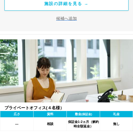
施設の詳細を見る →
候補へ追加
プライベートオフィス(４名様）
広さ
賃料
敷金
礼金
(保証金)
保証金1-2ヵ月（解約
相談
無し
―
時全額返金）