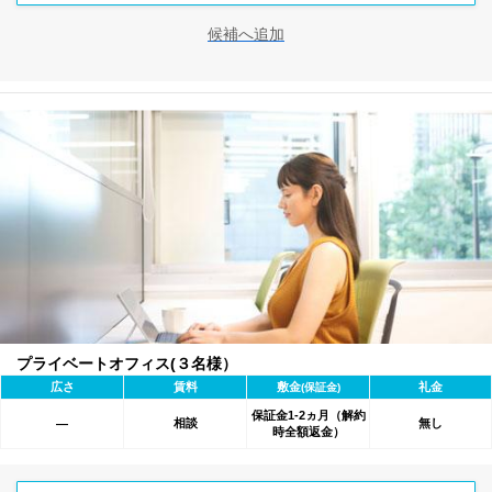
候補へ追加
プライベートオフィス(３名様）
広さ
賃料
敷金
礼金
(保証金)
保証金1-2ヵ月（解約
相談
無し
―
時全額返金）