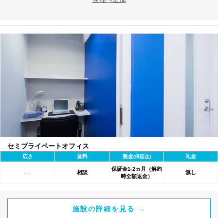
セミプライベートオフィス
広さ
賃料
敷金
礼金
(保証金)
保証金1-2ヵ月（解約
相談
無し
―
時全額返金）
施設の詳細を見る →