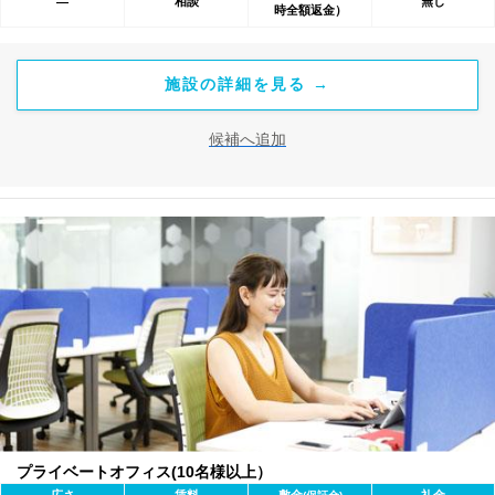
相談
無し
―
時全額返金）
施設の詳細を見る →
候補へ追加
プライベートオフィス(10名様以上）
広さ
賃料
敷金
礼金