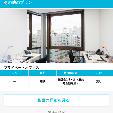
その他のプラン
プライベートオフィス
広さ
賃料
敷金
礼金
(保証金)
保証金1-2ヵ月（解約
相談
無し
―
時全額返金）
施設の詳細を見る →
候補へ追加