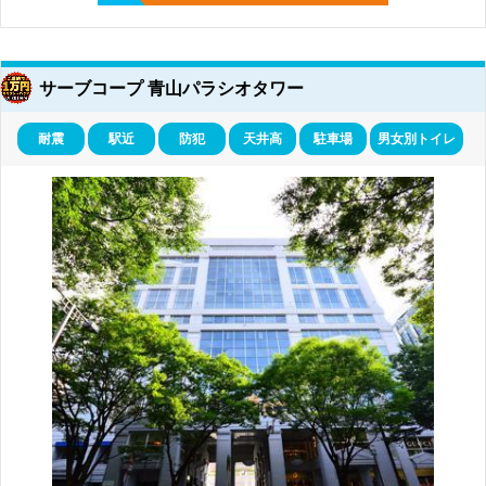
サーブコープ 青山パラシオタワー
耐震
駅近
防犯
天井高
駐車場
男女別トイレ