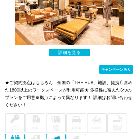
詳細を見る
キャンペーンあり
★ご契約拠点はもちろん、全国の「THE HUB」施設、提携店含め
た1800以上のワークスペースが利用可能★ 多様性に富んだ6つの
プランをご用意※拠点によって異なります！ 詳細はお問い合わせ
ください！
オート
免震
施設内
耐震
駐車場
駐輪場
ロック
制振
喫煙所