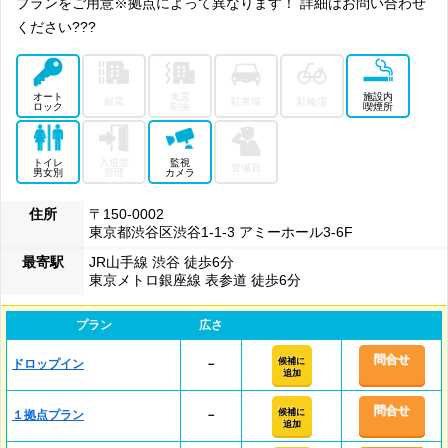
プランをご用意※拠点によって異なります！ 詳細はお問い合わせ
ください???
オート
免震
施設内
耐震
駐車場
駐輪場
ロック
制振
喫煙所
トイレ
入退室
監視
警備員
男女別
管理
カメラ
住所
〒150-0002
東京都渋谷区渋谷1-1-3 アミーホール3-6F
最寄駅
JR山手線 渋谷 徒歩6分
東京メトロ銀座線 表参道 徒歩6分
プラン
広さ
問合せ
候補に
ドロップイン
－
追加
問合せ
候補に
１拠点プラン
－
追加