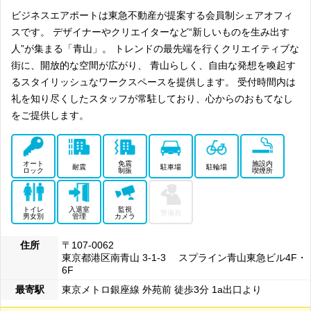
ビジネスエアポートは東急不動産が提案する会員制シェアオフィ
スです。 デザイナーやクリエイターなど“新しいものを生み出す
人”が集まる「青山」。 トレンドの最先端を行くクリエイティブな
街に、開放的な空間が広がり、 青山らしく、自由な発想を喚起す
るスタイリッシュなワークスペースを提供します。 受付時間内は
礼を知り尽くしたスタッフが常駐しており、心からのおもてなし
をご提供します。
オート
免震
施設内
耐震
駐車場
駐輪場
ロック
制振
喫煙所
トイレ
入退室
監視
警備員
男女別
管理
カメラ
住所
〒107-0062
東京都港区南青山 3-1-3 スプライン青山東急ビル4F・
6F
最寄駅
東京メトロ銀座線 外苑前 徒歩3分 1a出口より