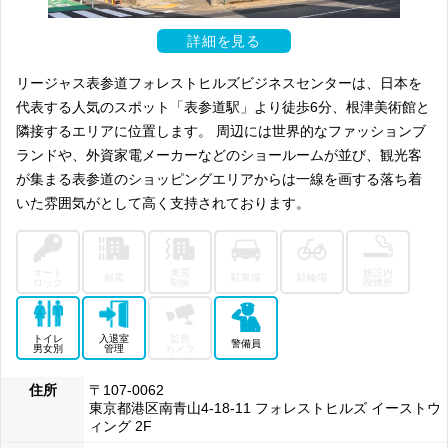
詳細を見る
リージャス表参道フォレストヒルズビジネスセンターは、日本を
代表する人気のスポット「表参道駅」より徒歩6分、根津美術館と
隣接するエリアに位置します。 周辺には世界的なファッションブ
ランドや、外資家電メーカーなどのショールームが並び、観光客
が集まる表参道のショッピングエリアからは一線を画する落ち着
いた雰囲気がとして高く支持されております。
オート
免震
施設内
耐震
駐車場
駐輪場
ロック
制振
喫煙所
トイレ
入退室
監視
警備員
男女別
管理
カメラ
住所
〒107-0062
東京都港区南青山4-18-11 フォレストヒルズ イーストウ
ィング 2F