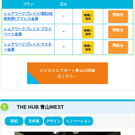
プラン
広さ
シェアワークプレイス(登記/住
問合せ
候補に
－
所利用) アドレス会員
追加
シェアワークプレイス プライ
問合せ
候補に
－
ベート会員
追加
シェアワークプレイス マスタ
問合せ
候補に
－
ー会員
追加
ビジネスエアポート青山の詳細
はこちら→
THE HUB 青山WEST
防犯
天井高
デザイン
リノベーション