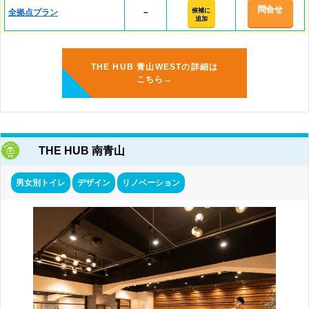
問合せ
候補に
全拠点プラン
－
追加
THE HUB 青山WESTの詳細は
こちら→
THE HUB 南青山
男女別トイレ
デザイン
リノベーション