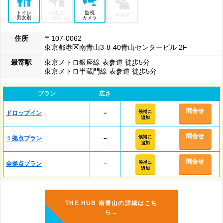
トイレ
入退室
監視
警備員
男女別
管理
カメラ
住所
〒107-0062
東京都港区南青山3-8-40青山センタービル 2F
最寄駅
東京メトロ銀座線 表参道 徒歩5分
東京メトロ半蔵門線 表参道 徒歩5分
プラン
広さ
問合せ
候補に
ドロップイン
－
追加
問合せ
候補に
１拠点プラン
－
追加
問合せ
候補に
全拠点プラン
－
追加
THE HUB 南青山の詳細はこち
ら→