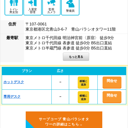
トイレ
入退室
監視
警備員
男女別
管理
カメラ
住所
〒107-0061
東京都港区北青山3-6-7 青山パラシオタワー11階
最寄駅
東京メトロ千代田線 明治神宮前〈原宿〉 徒歩9分
東京メトロ千代田線 表参道 徒歩0分 B5出口直結
東京メトロ半蔵門線 表参道 徒歩0分 B5出口直結
プラン
広さ
問合せ
候補に
ホットデスク
－
追加
問合せ
候補に
専用デスク
－
追加
サーブコープ 青山パラシオタ
ワーの詳細はこちら→