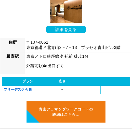
詳細を見る
住所
〒107‐0061
東京都港区北青山2－7－13 プラセオ青山ビル3階
最寄駅
東京メトロ銀座線 外苑前 徒歩1分
外苑前駅4a出口すぐ
プラン
広さ
フリーデスク会員
－
青山アラマンダワークコートの
詳細はこちら→