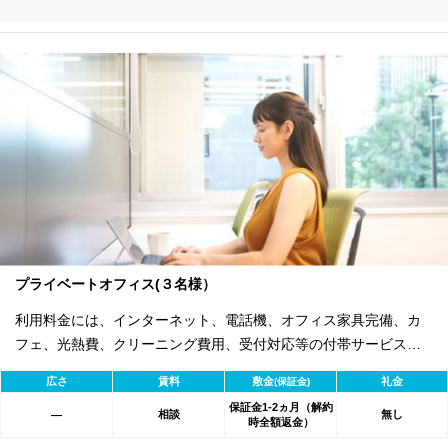
プライベートオフィス(３名様）
利用料金には、インターネット、電話機、オフィス家具完備、カ
フェ、光熱費、クリーニング費用、受付対応等の付帯サービスす
べて含まれ、追加料金不要です。 また適宜キャンペーン、契約期
広さ
賃料
敷金
礼金
(保証金)
間による割引特典あります。
保証金1-2ヵ月（解約
相談
無し
―
時全額返金）