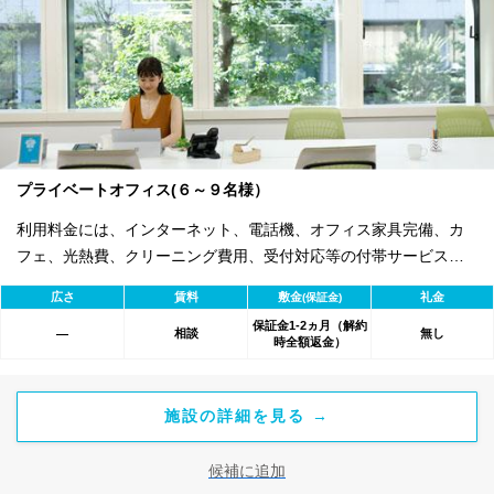
プライベートオフィス(６～９名様）
利用料金には、インターネット、電話機、オフィス家具完備、カ
フェ、光熱費、クリーニング費用、受付対応等の付帯サービスす
べて含まれ、追加料金不要です。 また適宜キャンペーン、契約期
広さ
賃料
敷金
礼金
(保証金)
間による割引特典あります。
保証金1-2ヵ月（解約
相談
無し
―
時全額返金）
施設の詳細を見る →
候補に追加