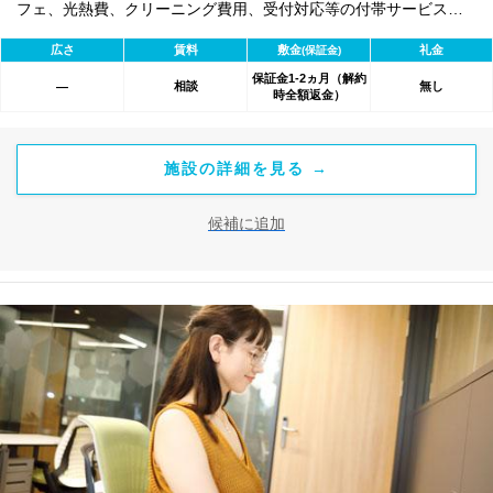
フェ、光熱費、クリーニング費用、受付対応等の付帯サービスす
べて含まれ、追加料金不要です。 また適宜キャンペーン、契約期
広さ
賃料
敷金
礼金
(保証金)
間による割引特典あります。
保証金1-2ヵ月（解約
相談
無し
―
時全額返金）
施設の詳細を見る →
候補に追加