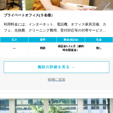
プライベートオフィス(５名様）
利用料金には、インターネット、電話機、オフィス家具完備、カ
フェ、光熱費、クリーニング費用、受付対応等の付帯サービスす
べて含まれ、追加料金不要です。 また適宜キャンペーン、契約期
広さ
賃料
敷金
礼金
(保証金)
間による割引特典あります。
保証金1-2ヵ月（解約
相談
無し
―
時全額返金）
施設の詳細を見る →
候補に追加