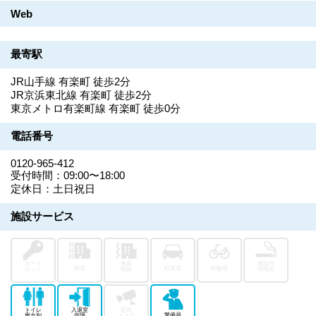
Web
最寄駅
JR山手線 有楽町 徒歩2分
JR京浜東北線 有楽町 徒歩2分
東京メトロ有楽町線 有楽町 徒歩0分
電話番号
0120-965-412
受付時間：09:00〜18:00
定休日：土日祝日
施設サービス
オート
免震
施設内
耐震
駐車場
駐輪場
ロック
制振
喫煙所
トイレ
入退室
監視
警備員
男女別
管理
カメラ