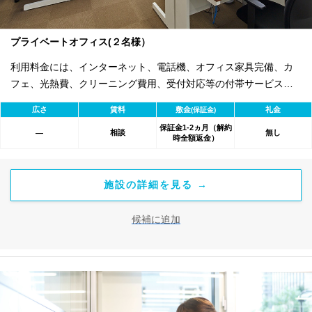
プライベートオフィス(２名様）
利用料金には、インターネット、電話機、オフィス家具完備、カ
フェ、光熱費、クリーニング費用、受付対応等の付帯サービスす
べて含まれ、追加料金不要です。 また適宜キャンペーン、契約期
広さ
賃料
敷金
礼金
(保証金)
間による割引特典あります。
保証金1-2ヵ月（解約
相談
無し
―
時全額返金）
施設の詳細を見る →
候補に追加