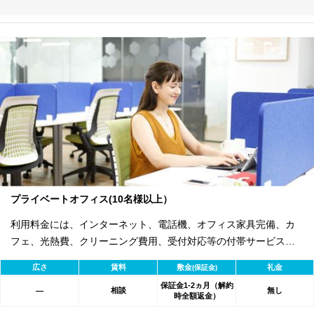
プライベートオフィス(10名様以上）
利用料金には、インターネット、電話機、オフィス家具完備、カ
フェ、光熱費、クリーニング費用、受付対応等の付帯サービスす
べて含まれ、追加料金不要です。 また適宜キャンペーン、契約期
広さ
賃料
敷金
礼金
(保証金)
間による割引特典あります。
保証金1-2ヵ月（解約
相談
無し
―
時全額返金）