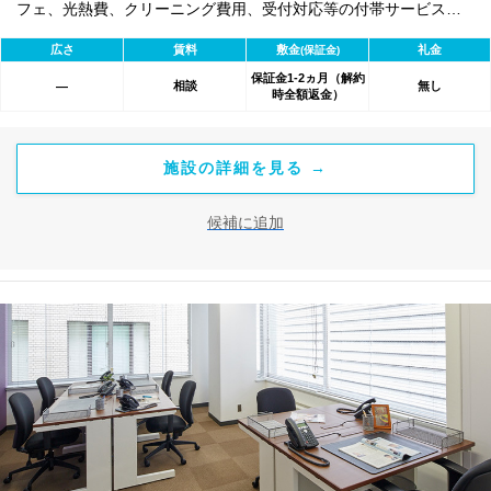
フェ、光熱費、クリーニング費用、受付対応等の付帯サービスす
べて含まれ、追加料金不要です。 また適宜キャンペーン、契約期
広さ
賃料
敷金
礼金
(保証金)
間による割引特典あります。
保証金1-2ヵ月（解約
相談
無し
―
時全額返金）
施設の詳細を見る →
候補に追加