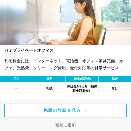
セミプライベートオフィス
利用料金には、インターネット、電話機、オフィス家具完備、カ
フェ、光熱費、クリーニング費用、受付対応等の付帯サービスす
べて含まれ、追加料金不要です。 また適宜キャンペーン、契約期
広さ
賃料
敷金
礼金
(保証金)
間による割引特典あります。
保証金1-2ヵ月（解約
相談
無し
―
時全額返金）
施設の詳細を見る →
候補に追加