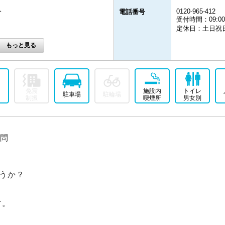
0120-965-412
分
電話番号
受付時間：09:00
定休日：土日祝
免震
施設内
トイレ
駐車場
駐輪場
制振
喫煙所
男女別
問
うか？
す。