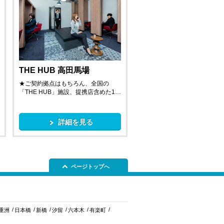
THE HUB 高田馬場
★ご契約拠点はもちろん、全国の
「THE HUB」施設、提携店含めた1…
詳細を見る
ページトップへ
重洲
日本橋
新橋
汐留
六本木
有楽町