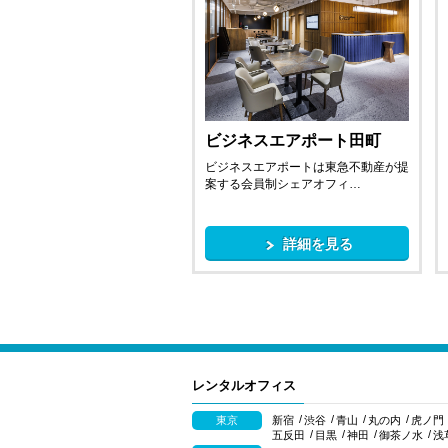
ビジネスエアポート田町
ビジネスエアポートは東急不動産が提
案する会員制シェアオフィ…
詳細を見る
レンタルオフィス
東京
新宿
渋谷
青山
丸の内
虎ノ門
五反田
目黒
神田
御茶ノ水
浅