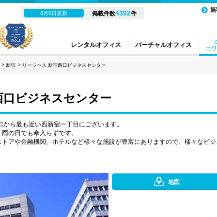
無
4392
8月6日更新
掲載件数
件
レンタルオフィス
バーチャルオフィス
コワ
新宿
リージャス 新宿西口ビジネスセンター
西口ビジネスセンター
口から最も近い西新宿一丁目にございます。
、雨の日でも傘入らずです。
ストアや金融機関、ホテルなど様々な施設が豊富にありますので、様々なビジ
地図