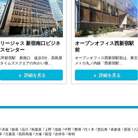
リージャス 新宿南口ビジネ
オープンオフィス西新宿駅
スセンター
前
JR新宿駅 新南口 徒歩3分、高島屋
オープンオフィス西新宿駅前は、東京
タイムズスクエアの向かい側…
メトロ丸ノ内線「西新宿駅…
詳細を見る
詳細を見る
赤坂
銀座
品川
秋葉原
上野
池袋
中野
豊洲
代々木
恵比寿
表参道
原宿
八
草
日暮里
高田馬場
大塚
荻窪
吉祥寺
有明