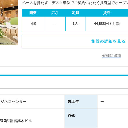
ペースを持たず、デスク単位でご契約いただく共有型でオープンなオフィ
用のほか、12ヶ月、5日間/月、10日間/月と4つの契約プラン
階数
広さ
定員
賃料
7階
―
1人
44,900円 / 月額
施設の詳細を見る 
候補に追加
ビジネスセンター
竣工年
ー
Web
20-3西新宿髙木ビル