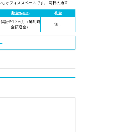
ススペースです。 毎日の通常利
をご用意しています。
敷金
礼金
(保証金)
保証金1-2ヵ月（解約時
無し
全額返金）
→