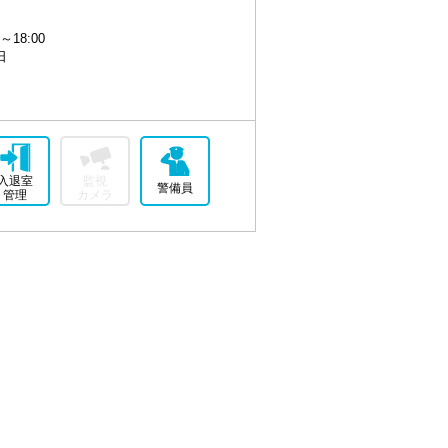
～18:00
日
入退室
監視
警備員
管理
カメラ