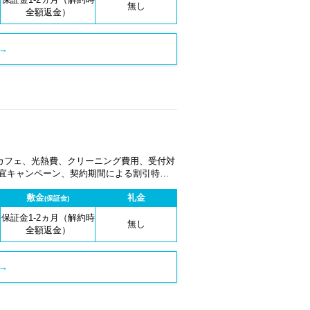
無し
全額返金）
→
カフェ、光熱費、クリーニング費用、受付対
適宜キャンペーン、契約期間による割引特典
敷金
礼金
(保証金)
保証金1-2ヵ月（解約時
無し
全額返金）
→