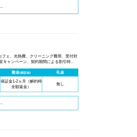
→
カフェ、光熱費、クリーニング費用、受付対
適宜キャンペーン、契約期間による割引特典
敷金
礼金
(保証金)
保証金1-2ヵ月（解約時
無し
全額返金）
→