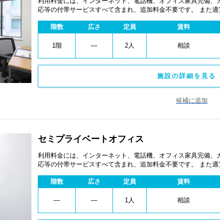
利用料金には、インターネット、電話機、オフィス家具完備、
応等の付帯サービスすべて含まれ、追加料金不要です。 また
あります。
階数
広さ
定員
賃料
1階
―
2人
相談
施設の詳細を見る 
候補に追加
セミプライベートオフィス
利用料金には、インターネット、電話機、オフィス家具完備、
応等の付帯サービスすべて含まれ、追加料金不要です。 また
あります。
階数
広さ
定員
賃料
―
―
1人
相談