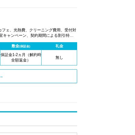
カフェ、光熱費、クリーニング費用、受付対
適宜キャンペーン、契約期間による割引特典
敷金
礼金
(保証金)
保証金1-2ヵ月（解約時
無し
全額返金）
→