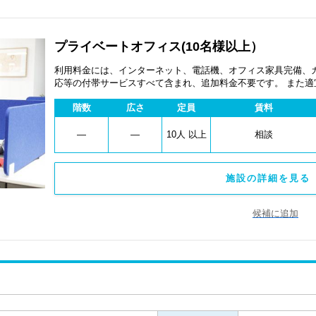
プライベートオフィス(10名様以上）
利用料金には、インターネット、電話機、オフィス家具完備、
応等の付帯サービスすべて含まれ、追加料金不要です。 また
あります。
階数
広さ
定員
賃料
―
―
10人 以上
相談
施設の詳細を見る 
候補に追加