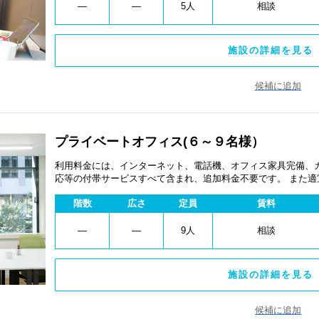
―
―
5人
相談
施設の詳細を見る 
候補に追加
プライベートオフィス(６～９名様）
利用料金には、インターネット、電話機、オフィス家具完備、
応等の付帯サービスすべて含まれ、追加料金不要です。 また
あります。
階数
広さ
定員
賃料
―
―
9人
相談
施設の詳細を見る 
候補に追加