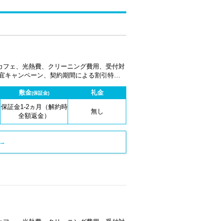
カフェ、光熱費、クリーニング費用、受付対
適宜キャンペーン、契約期間による割引特典
敷金
礼金
(保証金)
保証金1-2ヵ月（解約時
無し
全額返金）
→