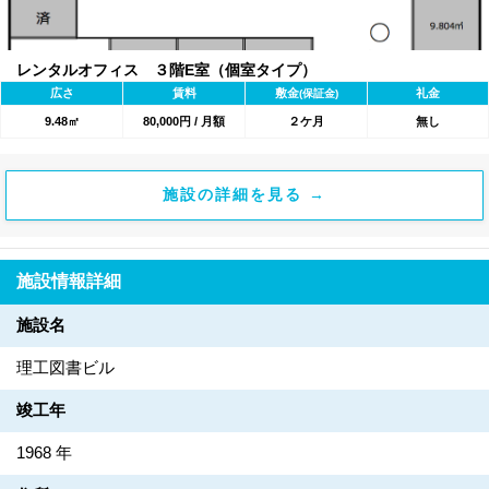
レンタルオフィス ３階E室（個室タイプ）
広さ
賃料
敷金
礼金
(保証金)
9.48㎡
80,000円 / 月額
２ケ月
無し
施設の詳細を見る →
施設情報詳細
施設名
理工図書ビル
竣工年
1968 年