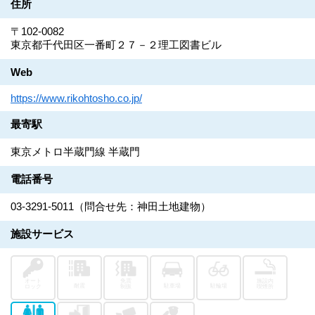
住所
〒102-0082
東京都千代田区一番町２７－２理工図書ビル
Web
https://www.rikohtosho.co.jp/
最寄駅
東京メトロ半蔵門線 半蔵門
電話番号
03-3291-5011（問合せ先：神田土地建物）
施設サービス
オート
免震
施設内
耐震
駐車場
駐輪場
ロック
制振
喫煙所