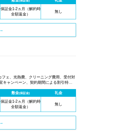
敷金
礼金
(保証金)
保証金1-2ヵ月（解約時
無し
全額返金）
→
カフェ、光熱費、クリーニング費用、受付対
適宜キャンペーン、契約期間による割引特典
敷金
礼金
(保証金)
保証金1-2ヵ月（解約時
無し
全額返金）
→