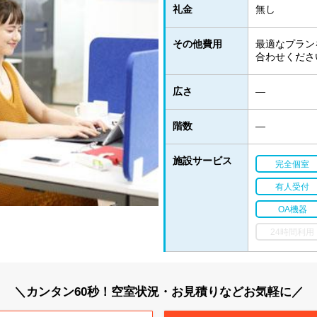
礼金
無し
その他費用
最適なプラン
合わせくださ
広さ
―
階数
―
施設サービス
完全個室
有人受付
OA機器
24時間利用
＼カンタン60秒！空室状況・お見積りなどお気軽に／