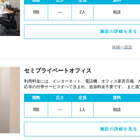
階数
広さ
定員
賃料
8階
―
2人
相談
施設の詳細を見る 
候補へ追加
セミプライベートオフィス
利用料金には、インターネット、電話機、オフィス家具完備、
応等の付帯サービスすべて含まれ、追加料金不要です。 また
あります。
階数
広さ
定員
賃料
8階
―
1人
相談
施設の詳細を見る 