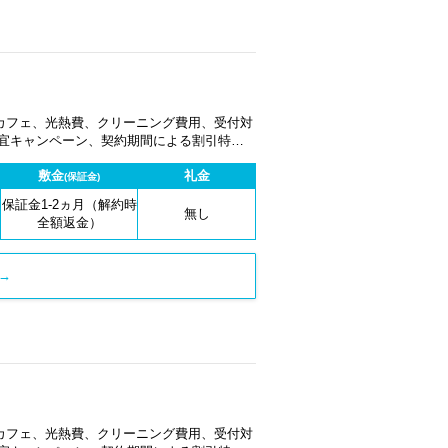
カフェ、光熱費、クリーニング費用、受付対
適宜キャンペーン、契約期間による割引特典
敷金
礼金
(保証金)
保証金1-2ヵ月（解約時
無し
全額返金）
→
カフェ、光熱費、クリーニング費用、受付対