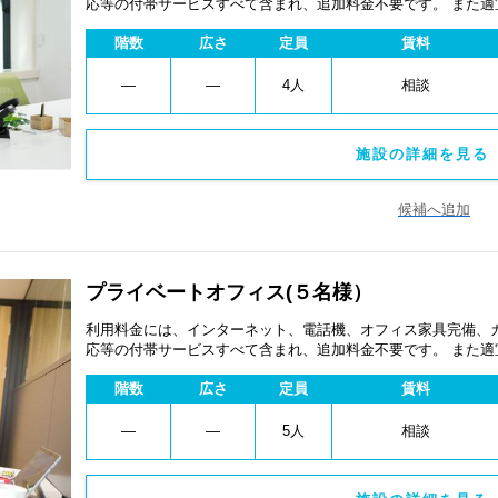
応等の付帯サービスすべて含まれ、追加料金不要です。 また
あります。
階数
広さ
定員
賃料
―
―
4人
相談
施設の詳細を見る 
候補へ追加
プライベートオフィス(５名様）
利用料金には、インターネット、電話機、オフィス家具完備、
応等の付帯サービスすべて含まれ、追加料金不要です。 また
あります。
階数
広さ
定員
賃料
―
―
5人
相談