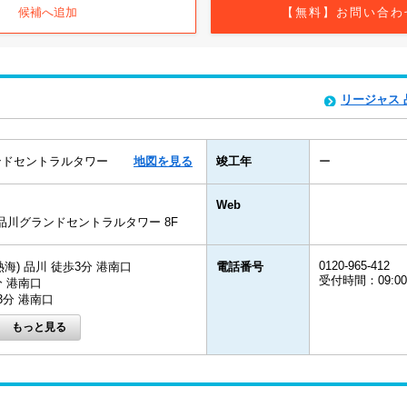
候補へ追加
【無料】お問い合わ
リージャス
ンドセントラルタワー
地図を見る
竣工年
ー
Web
4品川グランドセントラルタワー 8F
0120-965-412
海) 品川 徒歩3分 港南口
電話番号
受付時間：09:0
分 港南口
3分 港南口