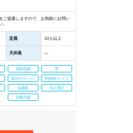
をご提案しますので、お気軽にお問い
い。
定員
10人以上
天井高
―
個別空調
窓
電話代行サービス
荷物受取サービス
会議室
法人登記
内覧可能