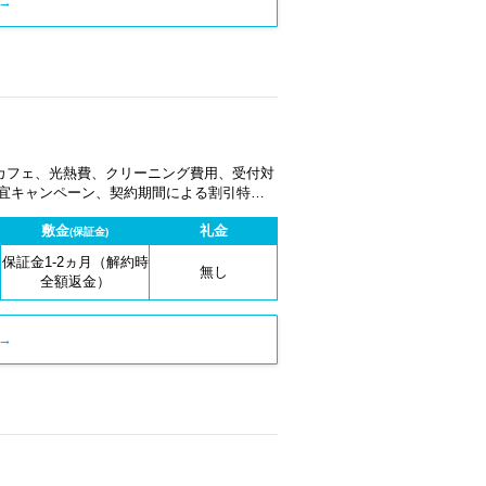
→
カフェ、光熱費、クリーニング費用、受付対
適宜キャンペーン、契約期間による割引特典
敷金
礼金
(保証金)
保証金1-2ヵ月（解約時
無し
全額返金）
→