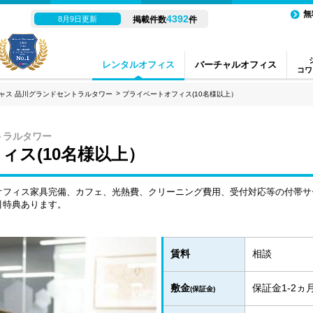
無
4392
8月9日更新
掲載件数
件
レンタルオフィス
バーチャルオフィス
コワ
ャス 品川グランドセントラルタワー
プライベートオフィス(10名様以上）
トラルタワー
ィス(10名様以上）
オフィス家具完備、カフェ、光熱費、クリーニング費用、受付対応等の付帯サ
引特典あります。
賃料
相談
敷金
保証金1-2
(保証金)