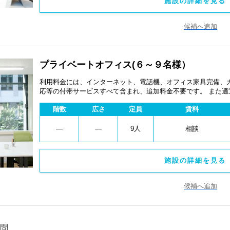
施設の詳細を見る 
候補へ追加
プライベートオフィス(６～９名様）
利用料金には、インターネット、電話機、オフィス家具完備、
応等の付帯サービスすべて含まれ、追加料金不要です。 また
あります。
階数
広さ
定員
賃料
―
―
9人
相談
施設の詳細を見る 
候補へ追加
問