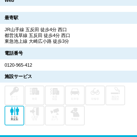
Web
最寄駅
JR山手線 五反田 徒歩4分 西口
都営浅草線 五反田 徒歩4分 西口
東急池上線 大崎広小路 徒歩3分
電話番号
0120-965-412
施設サービス
オート
免震
施設内
耐震
駐車場
駐輪場
ロック
制振
喫煙所
トイレ
入退室
監視
警備員
男女別
管理
カメラ