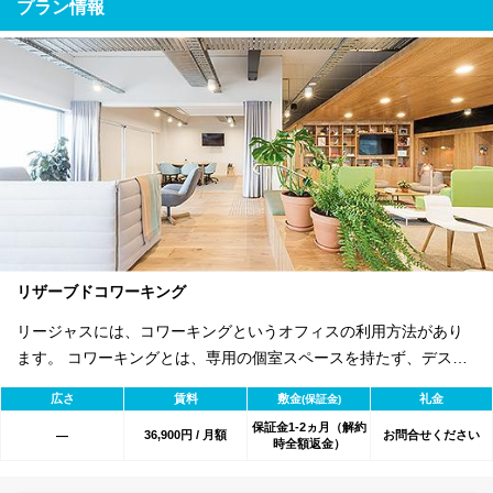
プラン情報
リザーブドコワーキング
リージャスには、コワーキングというオフィスの利用方法があり
ます。 コワーキングとは、専用の個室スペースを持たず、デスク
単位でご契約いただく共有型でオープンなオフィススペースで
広さ
賃料
敷金
礼金
(保証金)
す。 毎日の通常利用のほか、12ヶ月、5日間/月、10日間/月と4つ
保証金1-2ヵ月（解約
の契約プランをご用意しています。
36,900円 / 月額
お問合せください
―
時全額返金）