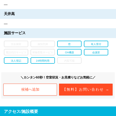
―
天井高
―
施設サービス
完全個室
個別空調
窓
有人受付
電話代行サービス
荷物受取サービス
OA機器
会議室
法人登記
24時間利用
内覧可能
＼カンタン60秒！空室状況・お見積りなどお気軽に／
候補へ追加
【無料】お問い合わせ →
アクセス/施設概要