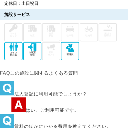
定休日：土日祝日
施設サービス
オート
免震
施設内
耐震
駐車場
駐輪場
ロック
制振
喫煙所
トイレ
入退室
監視
警備員
男女別
管理
カメラ
FAQ
この施設に関するよくある質問
法人登記に利用可能でしょうか？
はい、ご利用可能です。
賃料のほかにかかる費用を教えてください。