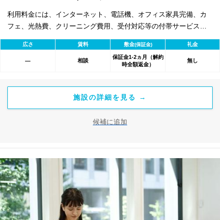
利用料金には、インターネット、電話機、オフィス家具完備、カ
フェ、光熱費、クリーニング費用、受付対応等の付帯サービスす
べて含まれ、追加料金不要です。 また適宜キャンペーン、契約期
広さ
賃料
敷金
礼金
(保証金)
間による割引特典あります。
保証金1-2ヵ月（解約
相談
無し
―
時全額返金）
施設の詳細を見る →
候補に追加