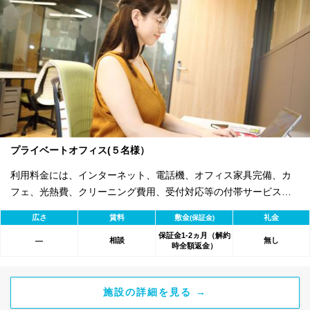
プライベートオフィス(５名様）
利用料金には、インターネット、電話機、オフィス家具完備、カ
フェ、光熱費、クリーニング費用、受付対応等の付帯サービスす
べて含まれ、追加料金不要です。 また適宜キャンペーン、契約期
広さ
賃料
敷金
礼金
(保証金)
間による割引特典あります。
保証金1-2ヵ月（解約
相談
無し
―
時全額返金）
施設の詳細を見る →