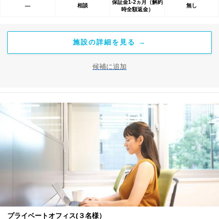
保証金1-2ヵ月（解約
相談
無し
―
時全額返金）
施設の詳細を見る →
候補に追加
プライベートオフィス(３名様）