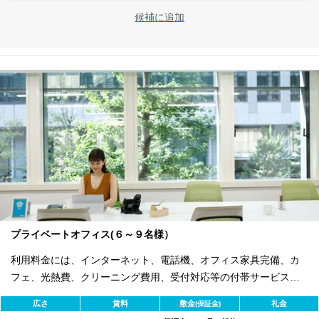
候補に追加
プライベートオフィス(６～９名様）
利用料金には、インターネット、電話機、オフィス家具完備、カ
フェ、光熱費、クリーニング費用、受付対応等の付帯サービスす
べて含まれ、追加料金不要です。 また適宜キャンペーン、契約期
広さ
賃料
敷金
礼金
(保証金)
間による割引特典あります。