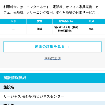
利用料金には、インターネット、電話機、オフィス家具完備、カ
フェ、光熱費、クリーニング費用、受付対応等の付帯サービスす
べて含まれ、追加料金不要です。 また適宜キャンペーン、契約期
広さ
賃料
敷金
礼金
(保証金)
間による割引特典あります。
保証金1-2ヵ月（解約
相談
無し
―
時全額返金）
施設の詳細を見る →
候補に追加
施設情報詳細
施設名
リージャス 長野駅前ビジネスセンター