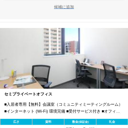
候補に追加
セミプライベートオフィス
■入居者専用【無料】会議室（コミュニティミーティングルーム）
■インターネット (Wi-Fi) 環境完備 ■受付サービス付き ■オフィス
家具付き、内装工事不要
広さ
賃料
敷金
礼金
(保証金)