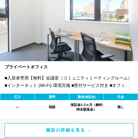
プライベートオフィス
■入居者専用【無料】会議室（コミュニティミーティングルーム）
■インターネット (Wi-Fi) 環境完備 ■受付サービス付き ■オフィス
家具付き、内装工事不要
広さ
賃料
敷金
礼金
(保証金)
保証金1-2ヵ月（解約
相談
無し
―
時全額返金）
施設の詳細を見る →