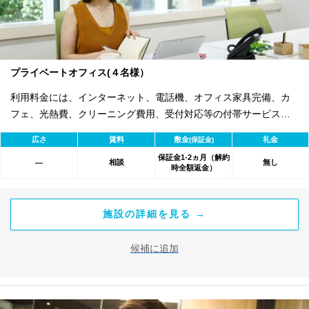
プライベートオフィス(４名様）
利用料金には、インターネット、電話機、オフィス家具完備、カ
フェ、光熱費、クリーニング費用、受付対応等の付帯サービスす
べて含まれ、追加料金不要です。 また適宜キャンペーン、契約期
広さ
賃料
敷金
礼金
(保証金)
間による割引特典あります。
保証金1-2ヵ月（解約
相談
無し
―
時全額返金）
施設の詳細を見る →
候補に追加