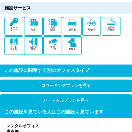
施設サービス
オート
免震
施設内
耐震
駐車場
駐輪場
ロック
制振
喫煙所
トイレ
入退室
監視
警備員
男女別
管理
カメラ
この施設に関連する別のオフィスタイプ
コワーキングプランを見る
バーチャルプランを見る
この施設を見ている人はこの施設も見ています
レンタルオフィス
東京都