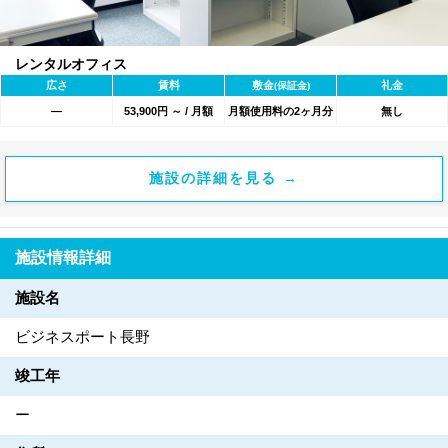
レンタルオフィス
広さ
賃料
敷金
礼金
(保証金)
―
53,900円 ～ / 月額
月額使用料の2ヶ月分
無し
施設の詳細を見る →
施設情報詳細
施設名
ビジネスポート長野
竣工年
ー