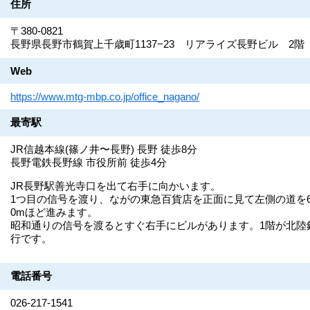
住所
〒380-0821
長野県長野市鶴賀上千歳町1137−23 リアライズ長野ビル 2階
Web
https://www.mtg-mbp.co.jp/office_nagano/
最寄駅
JR信越本線(篠ノ井〜長野) 長野 徒歩8分
長野電鉄長野線 市役所前 徒歩4分
JR長野駅善光寺口を出て右手に向かいます。
1つ目の信号を渡り、ながの東急百貨店を正面に見て左側の道を6
0mほど進みます。
昭和通りの信号を渡るとすぐ右手にビルがあります。1階が北陸
行です。
電話番号
026-217-1541