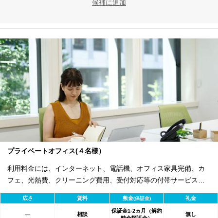
候補に追加
プライベートオフィス(４名様）
利用料金には、インターネット、電話機、オフィス家具完備、カ
フェ、光熱費、クリーニング費用、受付対応等の付帯サービスす
べて含まれ、追加料金不要です。 また適宜キャンペーン、契約期
広さ
賃料
敷金
礼金
(保証金)
間による割引特典あります。
保証金1-2ヵ月（解約
相談
無し
―
時全額返金）