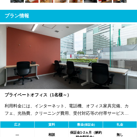
プラン情報
プライベートオフィス（1名様～）
利用料金には、インターネット、電話機、オフィス家具完備、カ
フェ、光熱費、クリーニング費用、受付対応等の付帯サービスす
べて含まれ、追加料金不要です。 また適宜キャンペーン、契約期
広さ
賃料
敷金
礼金
(保証金)
間による割引特典あります。
保証金1-2ヵ月（解約
相談
無し
―
時全額返金）