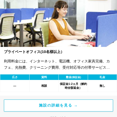
プライベートオフィス(10名様以上）
利用料金には、インターネット、電話機、オフィス家具完備、カ
フェ、光熱費、クリーニング費用、受付対応等の付帯サービスす
べて含まれ、追加料金不要です。 また適宜キャンペーン、契約期
広さ
賃料
敷金
礼金
(保証金)
間による割引特典あります。
保証金1-2ヵ月（解約
相談
無し
―
時全額返金）
施設の詳細を見る →