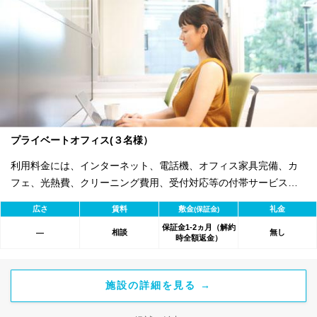
プライベートオフィス(３名様）
利用料金には、インターネット、電話機、オフィス家具完備、カ
フェ、光熱費、クリーニング費用、受付対応等の付帯サービスす
べて含まれ、追加料金不要です。 また適宜キャンペーン、契約期
広さ
賃料
敷金
礼金
(保証金)
間による割引特典あります。
保証金1-2ヵ月（解約
相談
無し
―
時全額返金）
施設の詳細を見る →