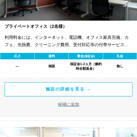
プライベートオフィス（2名様）
利用料金には、インターネット、電話機、オフィス家具完備、カ
フェ、光熱費、クリーニング費用、受付対応等の付帯サービスす
べて含まれ、追加料金不要です。 また適宜キャンペーン、契約期
広さ
賃料
敷金
礼金
(保証金)
間による割引特典あります。
保証金1-2ヵ月（解約
相談
無し
―
時全額返金）
施設の詳細を見る →
候補に追加