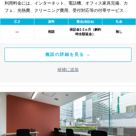
利用料金には、インターネット、電話機、オフィス家具完備、カ
フェ、光熱費、クリーニング費用、受付対応等の付帯サービスす
べて含まれ、追加料金不要です。 また適宜キャンペーン、契約期
広さ
賃料
敷金
礼金
(保証金)
間による割引特典あります。
保証金1-2ヵ月（解約
相談
無し
―
時全額返金）
施設の詳細を見る →
候補に追加