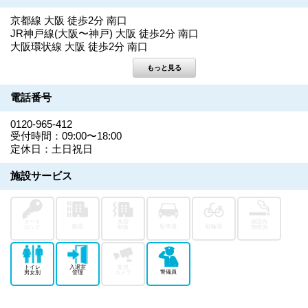
京都線 大阪 徒歩2分 南口
JR神戸線(大阪〜神戸) 大阪 徒歩2分 南口
大阪環状線 大阪 徒歩2分 南口
電話番号
0120-965-412
受付時間：09:00〜18:00
定休日：土日祝日
施設サービス
オート
免震
施設内
耐震
駐車場
駐輪場
ロック
制振
喫煙所
トイレ
入退室
監視
警備員
男女別
管理
カメラ