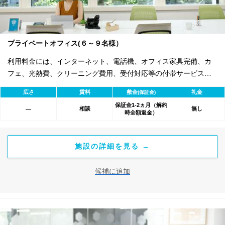
プライベートオフィス(６～９名様）
利用料金には、インターネット、電話機、オフィス家具完備、カ
フェ、光熱費、クリーニング費用、受付対応等の付帯サービスす
べて含まれ、追加料金不要です。 また適宜キャンペーン、契約期
広さ
賃料
敷金
礼金
(保証金)
間による割引特典あります。
保証金1-2ヵ月（解約
相談
無し
―
時全額返金）
施設の詳細を見る →
候補に追加