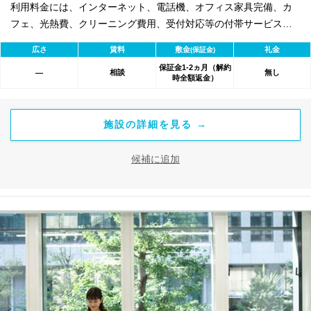
利用料金には、インターネット、電話機、オフィス家具完備、カ
フェ、光熱費、クリーニング費用、受付対応等の付帯サービスす
べて含まれ、追加料金不要です。 また適宜キャンペーン、契約期
広さ
賃料
敷金
礼金
(保証金)
間による割引特典あります。
保証金1-2ヵ月（解約
相談
無し
―
時全額返金）
施設の詳細を見る →
候補に追加