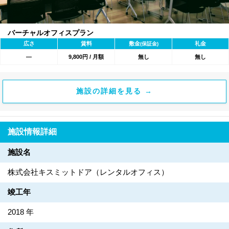
バーチャルオフィスプラン
広さ
賃料
敷金
礼金
(保証金)
―
9,800円 / 月額
無し
無し
施設の詳細を見る →
施設情報詳細
施設名
株式会社キスミットドア（レンタルオフィス）
竣工年
2018 年