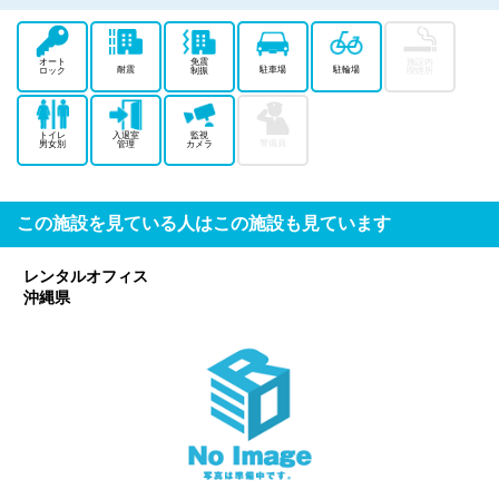
オート
免震
施設内
耐震
駐車場
駐輪場
ロック
制振
喫煙所
トイレ
入退室
監視
警備員
男女別
管理
カメラ
この施設を見ている人はこの施設も見ています
レンタルオフィス
沖縄県