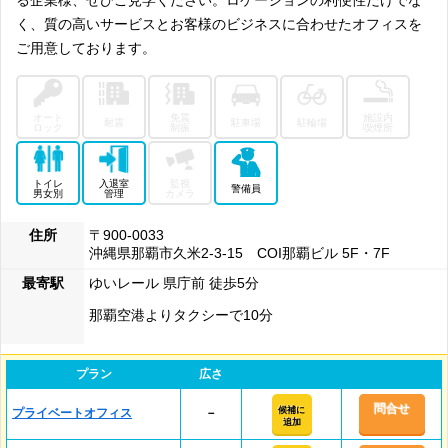
る企業様、ぜひご見学ください。ロケーションの利便性だけでな
く、質の高いサービスとお客様のビジネスに合わせたオフィスを
ご用意しております。
オート
免震
施設内
耐震
駐車場
駐輪場
ロック
制振
喫煙所
トイレ
入退室
監視
警備員
男女別
管理
カメラ
住所
〒900-0033
沖縄県那覇市久米2-3-15 COI那覇ビル 5F・7F
最寄駅
ゆいレール 県庁前 徒歩5分
那覇空港よりタクシーで10分
プラン
広さ
問合せ
候補に
プライベートオフィス
－
追加