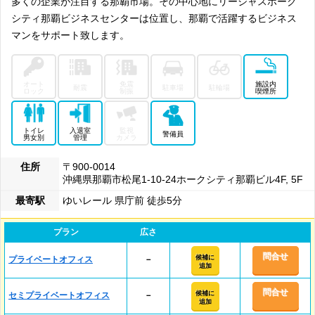
多くの企業が注目する那覇市場。その中心地にリージャスホーク
シティ那覇ビジネスセンターは位置し、那覇で活躍するビジネス
マンをサポート致します。
オート
免震
施設内
耐震
駐車場
駐輪場
ロック
制振
喫煙所
トイレ
入退室
監視
警備員
男女別
管理
カメラ
住所
〒900-0014
沖縄県那覇市松尾1-10-24ホークシティ那覇ビル4F, 5F
最寄駅
ゆいレール 県庁前 徒歩5分
プラン
広さ
問合せ
候補に
プライベートオフィス
－
追加
問合せ
候補に
セミプライベートオフィス
－
追加