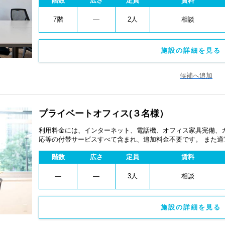
階数
広さ
定員
賃料
7階
―
2人
相談
施設の詳細を見る 
候補へ追加
プライベートオフィス(３名様）
利用料金には、インターネット、電話機、オフィス家具完備、
応等の付帯サービスすべて含まれ、追加料金不要です。 また
あります。
階数
広さ
定員
賃料
―
―
3人
相談
施設の詳細を見る 