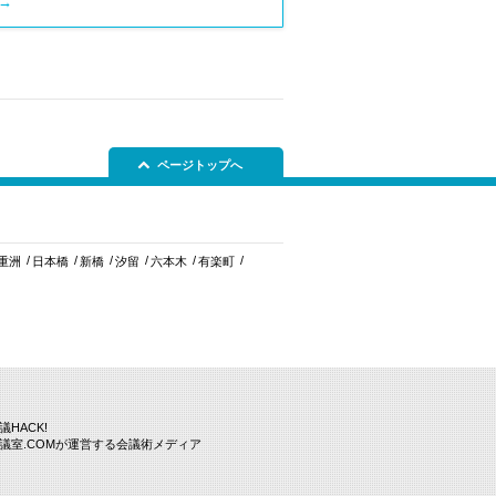
→
ページトップへ
重洲
日本橋
新橋
汐留
六本木
有楽町
議HACK!
議室.COMが運営する会議術メディア