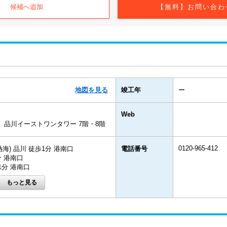
候補へ追加
【無料】お問い合わ
地図を見る
竣工年
ー
Web
1 品川イーストワンタワー 7階・8階
0120-965-412
海) 品川 徒歩1分 港南口
電話番号
分 港南口
1分 港南口