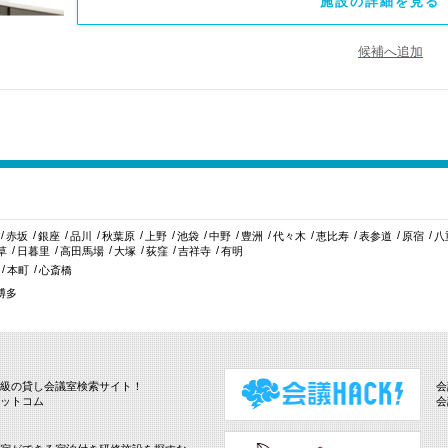
施設の詳細を見る 
候補へ追加
赤坂
銀座
品川
秋葉原
上野
池袋
中野
豊洲
代々木
恵比寿
表参道
原宿
八
草
日暮里
高田馬場
大塚
荻窪
吉祥寺
有明
本町
心斎橋
博多
級の貸し会議室検索サイト！
会
ットコム
会