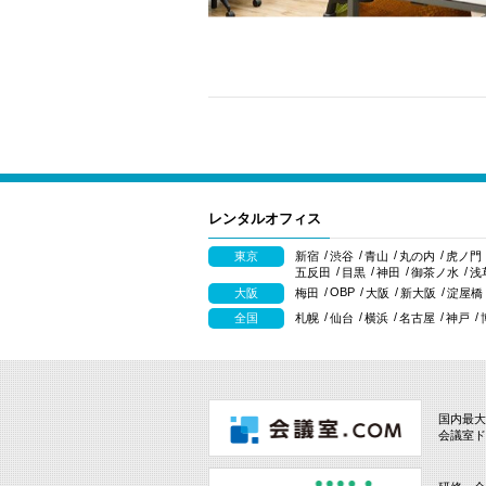
レンタルオフィス
東京
新宿
渋谷
青山
丸の内
虎ノ門
五反田
目黒
神田
御茶ノ水
浅
OBP
大阪
梅田
大阪
新大阪
淀屋橋
全国
札幌
仙台
横浜
名古屋
神戸
国内最大
会議室ド