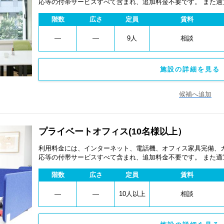
応等の付帯サービスすべて含まれ、追加料金不要です。 また
あります。
階数
広さ
定員
賃料
―
―
9人
相談
施設の詳細を見る 
候補へ追加
プライベートオフィス(10名様以上）
利用料金には、インターネット、電話機、オフィス家具完備、
応等の付帯サービスすべて含まれ、追加料金不要です。 また
あります。
階数
広さ
定員
賃料
―
―
10人以上
相談