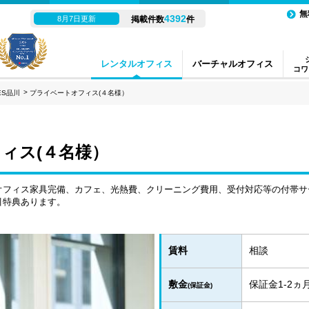
無
4392
8月7日更新
掲載件数
件
レンタルオフィス
バーチャルオフィス
コワ
ES品川
プライベートオフィス(４名様）
ィス(４名様）
オフィス家具完備、カフェ、光熱費、クリーニング費用、受付対応等の付帯サ
引特典あります。
賃料
相談
敷金
保証金1-2
(保証金)