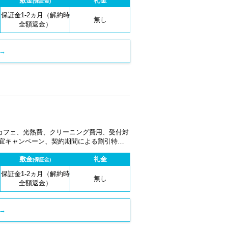
敷金
礼金
(保証金)
保証金1-2ヵ月（解約時
無し
全額返金）
→
カフェ、光熱費、クリーニング費用、受付対
適宜キャンペーン、契約期間による割引特典
敷金
礼金
(保証金)
保証金1-2ヵ月（解約時
無し
全額返金）
→