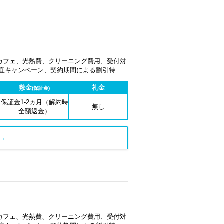
カフェ、光熱費、クリーニング費用、受付対
適宜キャンペーン、契約期間による割引特典
敷金
礼金
(保証金)
保証金1-2ヵ月（解約時
無し
全額返金）
→
カフェ、光熱費、クリーニング費用、受付対