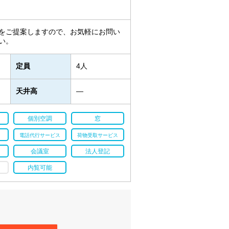
をご提案しますので、お気軽にお問い
い。
定員
4人
天井高
―
個別空調
窓
電話代行サービス
荷物受取サービス
会議室
法人登記
内覧可能