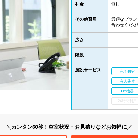
礼金
無し
その他費用
最適なプラン
合わせくださ
広さ
―
階数
―
施設サービス
完全個室
有人受付
OA機器
24時間利用
＼カンタン60秒！空室状況・お見積りなどお気軽に／