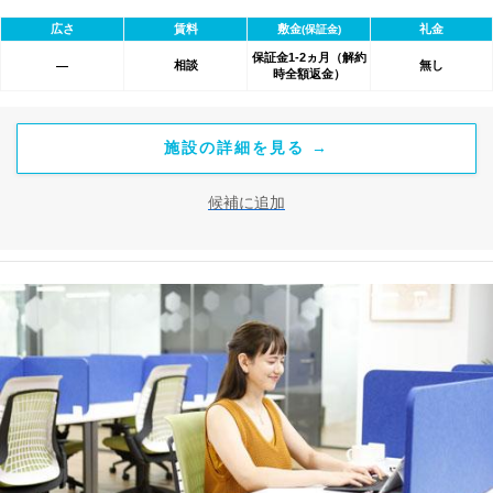
べて含まれ、追加料金不要です。 また適宜キャンペーン、契約期
広さ
賃料
敷金
礼金
(保証金)
間による割引特典あります。
保証金1-2ヵ月（解約
相談
無し
―
時全額返金）
施設の詳細を見る →
候補に追加