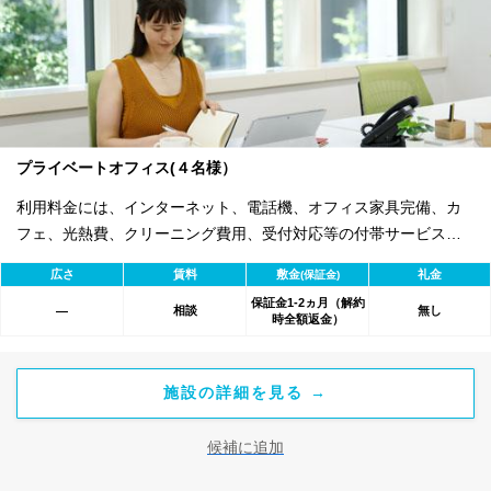
プライベートオフィス(４名様）
利用料金には、インターネット、電話機、オフィス家具完備、カ
フェ、光熱費、クリーニング費用、受付対応等の付帯サービスす
べて含まれ、追加料金不要です。 また適宜キャンペーン、契約期
広さ
賃料
敷金
礼金
(保証金)
間による割引特典あります。
保証金1-2ヵ月（解約
相談
無し
―
時全額返金）
施設の詳細を見る →
候補に追加