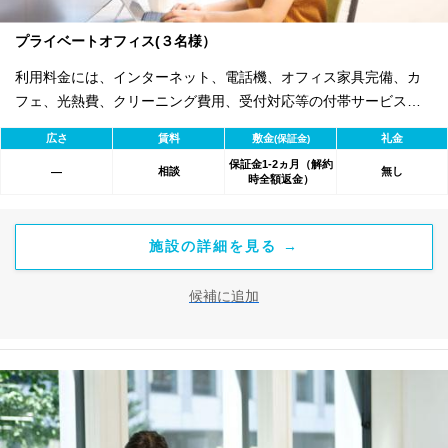
プライベートオフィス(３名様）
利用料金には、インターネット、電話機、オフィス家具完備、カ
フェ、光熱費、クリーニング費用、受付対応等の付帯サービスす
べて含まれ、追加料金不要です。 また適宜キャンペーン、契約期
広さ
賃料
敷金
礼金
(保証金)
間による割引特典あります。
保証金1-2ヵ月（解約
相談
無し
―
時全額返金）
施設の詳細を見る →
候補に追加