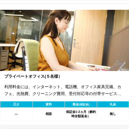
プライベートオフィス(５名様）
利用料金には、インターネット、電話機、オフィス家具完備、カ
フェ、光熱費、クリーニング費用、受付対応等の付帯サービスす
べて含まれ、追加料金不要です。 また適宜キャンペーン、契約期
広さ
賃料
敷金
礼金
(保証金)
間による割引特典あります。
保証金1-2ヵ月（解約
相談
無し
―
時全額返金）