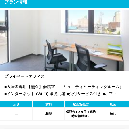
プラン情報
プライベートオフィス
■入居者専用【無料】会議室（コミュニティミーティングルーム）
■インターネット (Wi-Fi) 環境完備 ■受付サービス付き ■オフィス
家具付き、内装工事不要
広さ
賃料
敷金
礼金
(保証金)
保証金1-2ヵ月（解約
相談
無し
―
時全額返金）