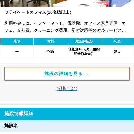
プライベートオフィス(10名様以上）
利用料金には、インターネット、電話機、オフィス家具完備、カ
フェ、光熱費、クリーニング費用、受付対応等の付帯サービスす
べて含まれ、追加料金不要です。 また適宜キャンペーン、契約期
広さ
賃料
敷金
礼金
(保証金)
間による割引特典あります。
保証金1-2ヵ月（解約
相談
無し
―
時全額返金）
施設の詳細を見る →
候補に追加
施設情報詳細
施設名