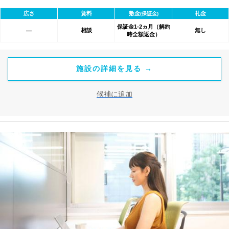
家具付き、内装工事不要
広さ
賃料
敷金
礼金
(保証金)
保証金1-2ヵ月（解約
相談
無し
―
時全額返金）
施設の詳細を見る →
候補に追加