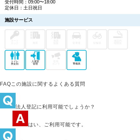
受付時間：09:00〜18:00
定休日：土日祝日
施設サービス
オート
免震
施設内
耐震
駐車場
駐輪場
ロック
制振
喫煙所
トイレ
入退室
監視
警備員
男女別
管理
カメラ
FAQ
この施設に関するよくある質問
法人登記に利用可能でしょうか？
はい、ご利用可能です。