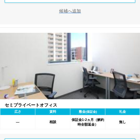
候補へ追加
セミプライベートオフィス
広さ
賃料
敷金
礼金
(保証金)
保証金1-2ヵ月（解約
相談
無し
―
時全額返金）