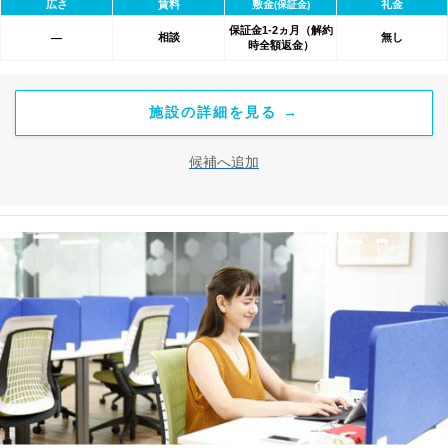
広さ
賃料
敷金
礼金
(保証金)
保証金1-2ヵ月（解約
相談
無し
―
時全額返金）
施設の詳細を見る →
候補へ追加