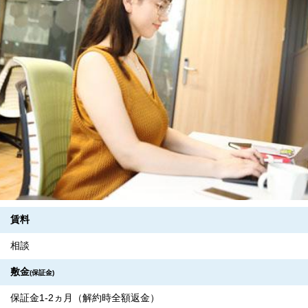
賃料
相談
敷金
(保証金)
保証金1-2ヵ月（解約時全額返金）