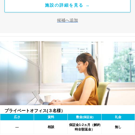
施設の詳細を見る →
候補へ追加
プライベートオフィス(３名様）
広さ
賃料
敷金
礼金
(保証金)
保証金1-2ヵ月（解約
相談
無し
―
時全額返金）