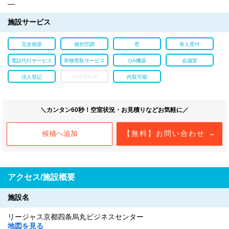
―
施設サービス
完全個室
個別空調
窓
有人受付
電話代行サービス
荷物受取サービス
OA機器
会議室
法人登記
24時間利用
内覧可能
＼カンタン60秒！空室状況・お見積りなどお気軽に／
候補へ追加
【無料】お問い合わせ →
アクセス/施設概要
施設名
リージャス京都四条烏丸ビジネスセンター
地図を見る