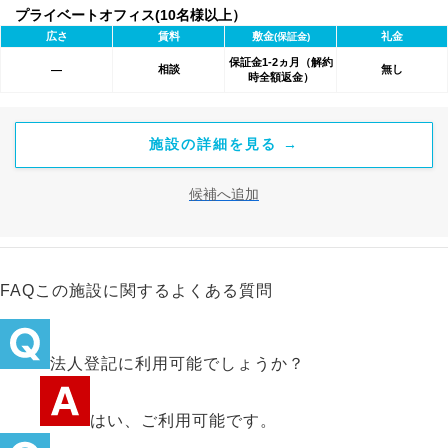
プライベートオフィス(10名様以上）
広さ
賃料
敷金
礼金
(保証金)
保証金1-2ヵ月（解約
相談
無し
―
時全額返金）
施設の詳細を見る →
候補へ追加
FAQ
この施設に関するよくある質問
法人登記に利用可能でしょうか？
はい、ご利用可能です。