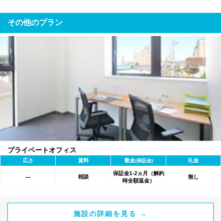
その他のプラン
プライベートオフィス
広さ
賃料
敷金
礼金
(保証金)
保証金1-2ヵ月（解約
相談
無し
―
時全額返金）
施設の詳細を見る →