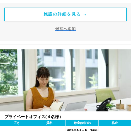
施設の詳細を見る →
候補へ追加
プライベートオフィス(４名様）
広さ
賃料
敷金
礼金
(保証金)
保証金1-2ヵ月（解約