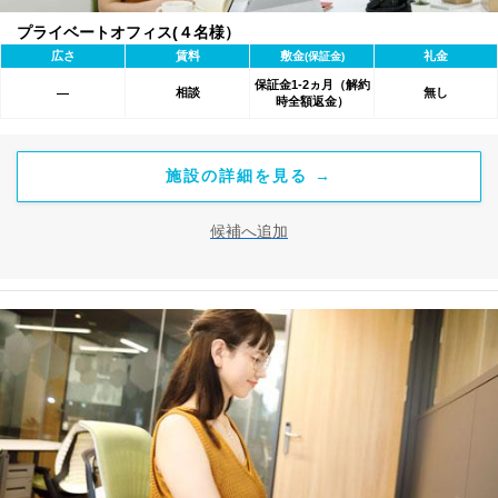
プライベートオフィス(４名様）
広さ
賃料
敷金
礼金
(保証金)
保証金1-2ヵ月（解約
相談
無し
―
時全額返金）
施設の詳細を見る →
候補へ追加