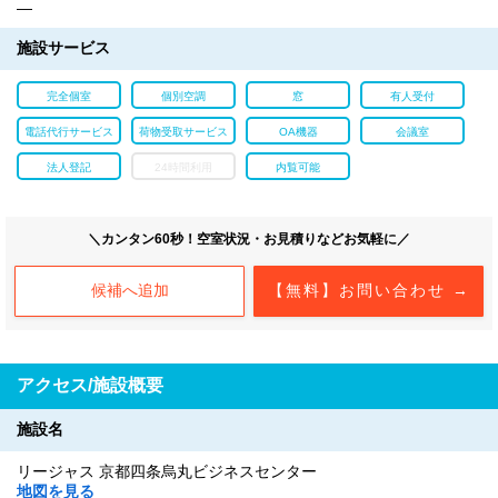
―
施設サービス
完全個室
個別空調
窓
有人受付
電話代行サービス
荷物受取サービス
OA機器
会議室
法人登記
24時間利用
内覧可能
＼カンタン60秒！空室状況・お見積りなどお気軽に／
候補へ追加
【無料】お問い合わせ →
アクセス/施設概要
施設名
リージャス 京都四条烏丸ビジネスセンター
地図を見る