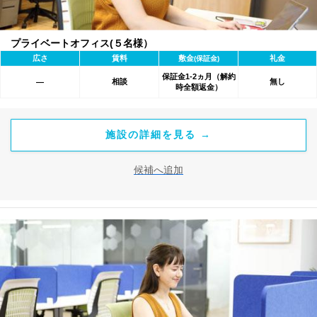
プライベートオフィス(５名様）
広さ
賃料
敷金
礼金
(保証金)
保証金1-2ヵ月（解約
相談
無し
―
時全額返金）
施設の詳細を見る →
候補へ追加