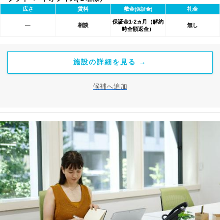
広さ
賃料
敷金
礼金
(保証金)
保証金1-2ヵ月（解約
相談
無し
―
時全額返金）
施設の詳細を見る →
候補へ追加