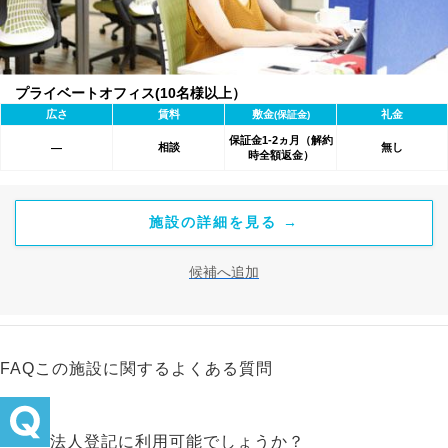
プライベートオフィス(10名様以上）
広さ
賃料
敷金
礼金
(保証金)
保証金1-2ヵ月（解約
相談
無し
―
時全額返金）
施設の詳細を見る →
候補へ追加
FAQ
この施設に関するよくある質問
法人登記に利用可能でしょうか？