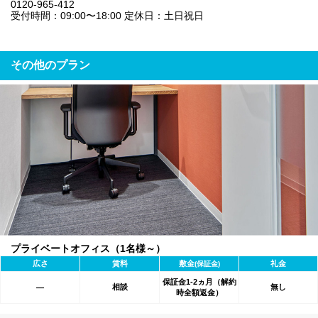
0120-965-412
受付時間：09:00〜18:00 定休日：土日祝日
その他のプラン
プライベートオフィス（1名様～）
広さ
賃料
敷金
礼金
(保証金)
保証金1-2ヵ月（解約
相談
無し
―
時全額返金）