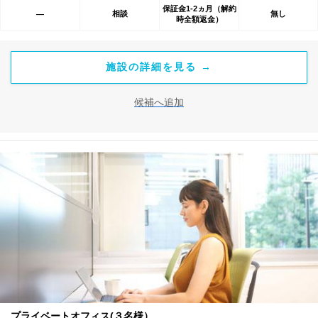
保証金1-2ヵ月（解約
相談
無し
―
時全額返金）
施設の詳細を見る →
候補へ追加
プライベートオフィス(３名様）