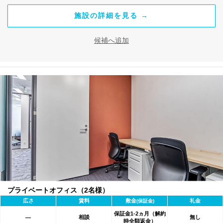
施設の詳細を見る →
候補へ追加
プライベートオフィス（2名様）
広さ
賃料
敷金
礼金
(保証金)
保証金1-2ヵ月（解約
相談
無し
―
時全額返金）