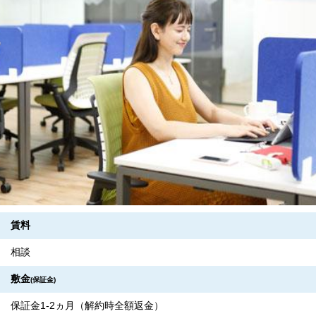
賃料
相談
敷金
(保証金)
保証金1-2ヵ月（解約時全額返金）