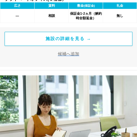
広さ
賃料
敷金
礼金
(保証金)
保証金1-2ヵ月（解約
相談
無し
―
時全額返金）
施設の詳細を見る →
候補へ追加