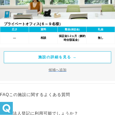
プライベートオフィス(６～９名様）
広さ
賃料
敷金
礼金
(保証金)
保証金1-2ヵ月（解約
相談
無し
―
時全額返金）
施設の詳細を見る →
候補へ追加
FAQ
この施設に関するよくある質問
法人登記に利用可能でしょうか？