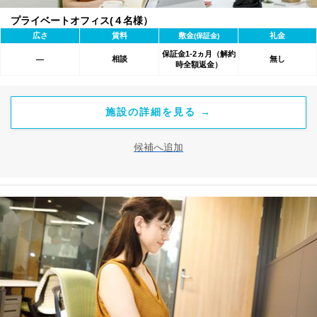
プライベートオフィス(４名様）
広さ
賃料
敷金
礼金
(保証金)
保証金1-2ヵ月（解約
相談
無し
―
時全額返金）
施設の詳細を見る →
候補へ追加