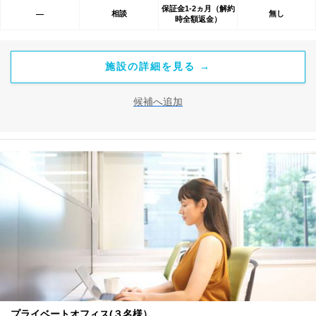
保証金1-2ヵ月（解約
相談
無し
―
時全額返金）
施設の詳細を見る →
候補へ追加
プライベートオフィス(３名様）