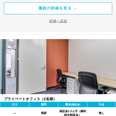
施設の詳細を見る →
候補へ追加
プライベートオフィス（2名様）
広さ
賃料
敷金
礼金
(保証金)
保証金1-2ヵ月（解約
相談
無し
―
時全額返金）