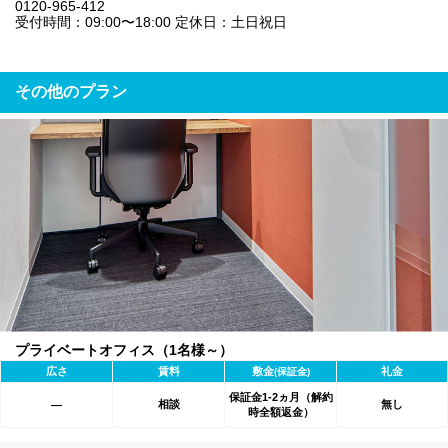
0120-965-412
受付時間：09:00〜18:00 定休日：土日祝日
その他のプラン
プライベートオフィス（1名様～）
広さ
賃料
敷金
礼金
(保証金)
保証金1-2ヵ月（解約
相談
無し
―
時全額返金）