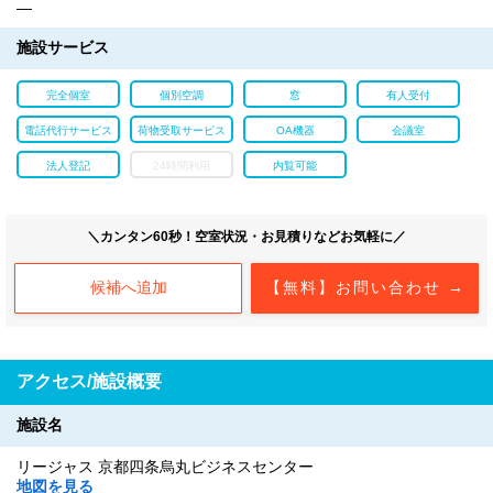
―
施設サービス
完全個室
個別空調
窓
有人受付
電話代行サービス
荷物受取サービス
OA機器
会議室
法人登記
24時間利用
内覧可能
＼カンタン60秒！空室状況・お見積りなどお気軽に／
候補へ追加
【無料】お問い合わせ →
アクセス/施設概要
施設名
リージャス 京都四条烏丸ビジネスセンター
地図を見る