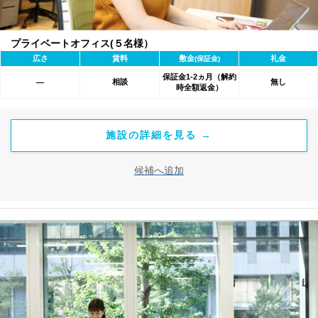
プライベートオフィス(５名様）
広さ
賃料
敷金
礼金
(保証金)
保証金1-2ヵ月（解約
相談
無し
―
時全額返金）
施設の詳細を見る →
候補へ追加