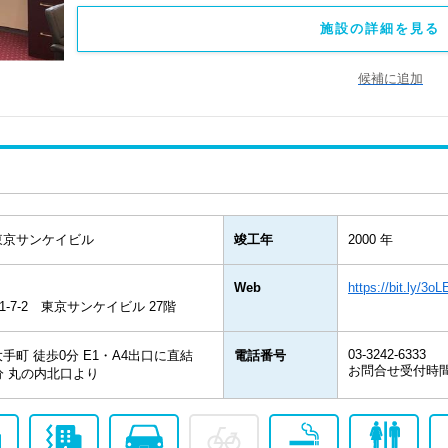
施設の詳細を見る 
候補に追加
東京サンケイビル
竣工年
2000 年
Web
https://bit.ly/3o
-7-2 東京サンケイビル 27階
03-3242-6333
手町 徒歩0分 E1・A4出口に直結
電話番号
お問合せ受付時間：
5分 丸の内北口より