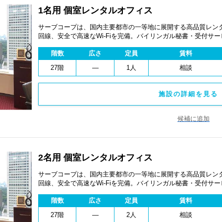
1名用 個室レンタルオフィス
サーブコープは、国内主要都市の一等地に展開する高品質レンタ
回線、安全で高速なWi-Fiを完備。バイリンガル秘書・受付サ
費用を抑え、会議室やコワーキングスペースも利用可能。最短
階数
広さ
定員
賃料
ます。
27階
―
1人
相談
施設の詳細を見る 
候補に追加
2名用 個室レンタルオフィス
サーブコープは、国内主要都市の一等地に展開する高品質レンタ
回線、安全で高速なWi-Fiを完備。バイリンガル秘書・受付サ
費用を抑え、会議室やコワーキングスペースも利用可能。最短
階数
広さ
定員
賃料
ます。
27階
―
2人
相談