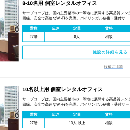
8-10名用 個室レンタルオフィス
サーブコープは、国内主要都市の一等地に展開する高品質レンタ
回線、安全で高速なWi-Fiを完備。バイリンガル秘書・受付サ
費用を抑え、会議室やコワーキングスペースも利用可能。最短
階数
広さ
定員
賃料
ます。
27階
―
8人
相談
施設の詳細を見る 
候補に追加
10名以上用 個室レンタルオフィス
サーブコープは、国内主要都市の一等地に展開する高品質レンタ
回線、安全で高速なWi-Fiを完備。バイリンガル秘書・受付サ
費用を抑え、会議室やコワーキングスペースも利用可能。最短
階数
広さ
定員
賃料
ます。
27階
―
10人 以上
相談