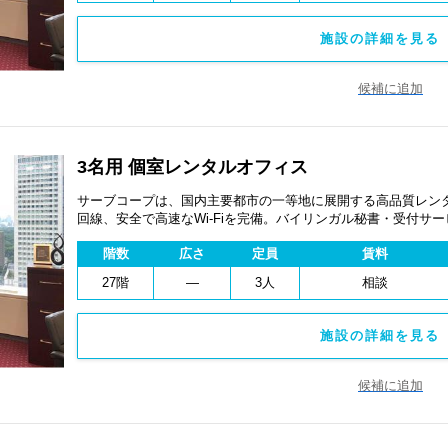
施設の詳細を見る 
候補に追加
3名用 個室レンタルオフィス
サーブコープは、国内主要都市の一等地に展開する高品質レンタ
回線、安全で高速なWi-Fiを完備。バイリンガル秘書・受付サ
費用を抑え、会議室やコワーキングスペースも利用可能。最短
階数
広さ
定員
賃料
ます。
27階
―
3人
相談
施設の詳細を見る 
候補に追加