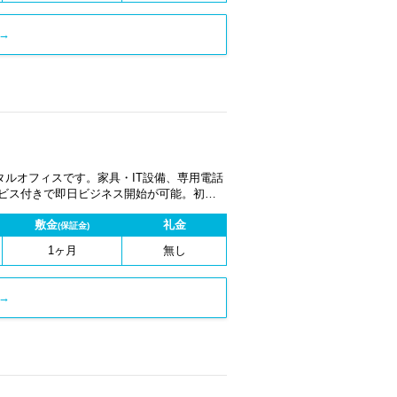
→
ルオフィスです。家具・IT設備、専用電話
ービス付きで即日ビジネス開始が可能。初期
1ヶ月から契約でき、柔軟な働き方に対応し
敷金
礼金
(保証金)
1ヶ月
無し
→