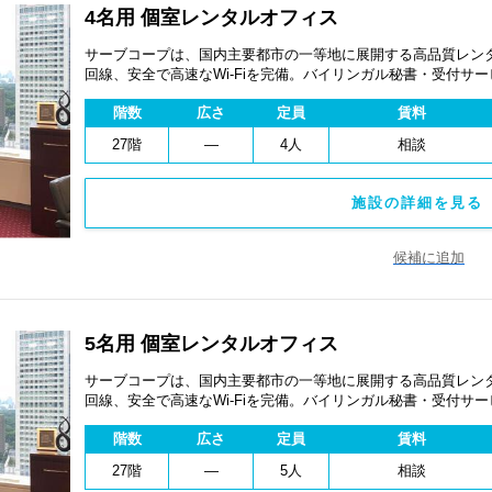
4名用 個室レンタルオフィス
サーブコープは、国内主要都市の一等地に展開する高品質レンタ
回線、安全で高速なWi-Fiを完備。バイリンガル秘書・受付サ
費用を抑え、会議室やコワーキングスペースも利用可能。最短
階数
広さ
定員
賃料
ます。
27階
―
4人
相談
施設の詳細を見る 
候補に追加
5名用 個室レンタルオフィス
サーブコープは、国内主要都市の一等地に展開する高品質レンタ
回線、安全で高速なWi-Fiを完備。バイリンガル秘書・受付サ
費用を抑え、会議室やコワーキングスペースも利用可能。最短
階数
広さ
定員
賃料
ます。
27階
―
5人
相談