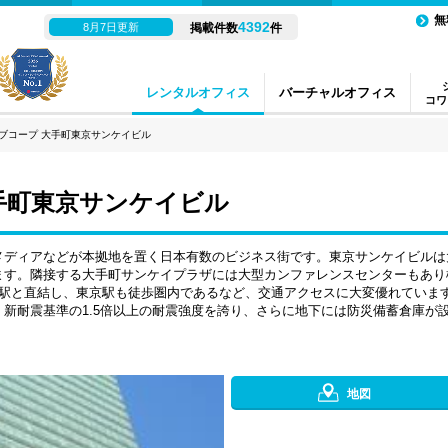
無
4392
8月7日更新
掲載件数
件
レンタルオフィス
バーチャルオフィス
コワ
ブコープ 大手町東京サンケイビル
手町東京サンケイビル
メディアなどが本拠地を置く日本有数のビジネス街です。東京サンケイビルは
ます。隣接する大手町サンケイプラザには大型カンファレンスセンターもあり
町駅と直結し、東京駅も徒歩圏内であるなど、交通アクセスに大変優れていま
新耐震基準の1.5倍以上の耐震強度を誇り、さらに地下には防災備蓄倉庫が
地図