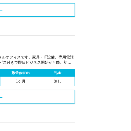
→
ルオフィスです。家具・IT設備、専用電話
ービス付きで即日ビジネス開始が可能。初期
1ヶ月から契約でき、柔軟な働き方に対応し
敷金
礼金
(保証金)
1ヶ月
無し
→