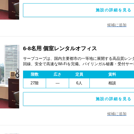
施設の詳細を見る 
候補に追加
6-8名用 個室レンタルオフィス
サーブコープは、国内主要都市の一等地に展開する高品質レンタ
回線、安全で高速なWi-Fiを完備。バイリンガル秘書・受付サ
費用を抑え、会議室やコワーキングスペースも利用可能。最短
階数
広さ
定員
賃料
ます。
27階
―
6人
相談
施設の詳細を見る 
候補に追加