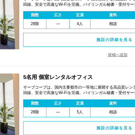
回線、安全で高速なWi-Fiを完備。バイリンガル秘書・受付サ
費用を抑え、会議室やコワーキングスペースも利用可能。最短
階数
広さ
定員
賃料
ます。
28階
―
4人
相談
施設の詳細を見る 
候補へ追加
5名用 個室レンタルオフィス
サーブコープは、国内主要都市の一等地に展開する高品質レンタ
回線、安全で高速なWi-Fiを完備。バイリンガル秘書・受付サ
費用を抑え、会議室やコワーキングスペースも利用可能。最短
階数
広さ
定員
賃料
ます。
28階
―
5人
相談
施設の詳細を見る 