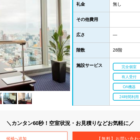
礼金
無し
その他費用
広さ
―
階数
28階
施設サービス
完全個室
有人受付
OA機器
24時間利用
＼カンタン60秒！空室状況・お見積りなどお気軽に／
候補へ追加
【無料】お問い合わ