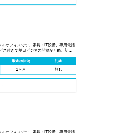
ルオフィスです。家具・IT設備、専用電話
ービス付きで即日ビジネス開始が可能。初期
1ヶ月から契約でき、柔軟な働き方に対応し
敷金
礼金
(保証金)
1ヶ月
無し
→
ルオフィスです。家具・IT設備、専用電話