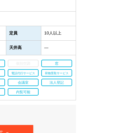
定員
10人以上
天井高
―
個別空調
窓
電話代行サービス
荷物受取サービス
会議室
法人登記
内覧可能
せ →