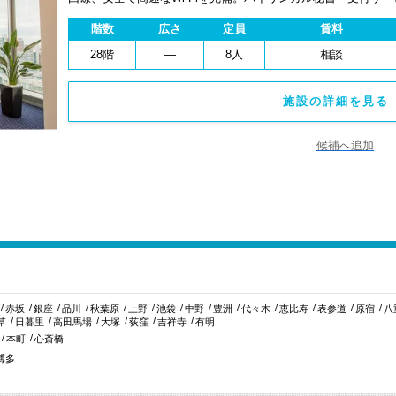
費用を抑え、会議室やコワーキングスペースも利用可能。最短
階数
広さ
定員
賃料
ます。
28階
―
8人
相談
施設の詳細を見る 
候補へ追加
赤坂
銀座
品川
秋葉原
上野
池袋
中野
豊洲
代々木
恵比寿
表参道
原宿
八
草
日暮里
高田馬場
大塚
荻窪
吉祥寺
有明
本町
心斎橋
博多