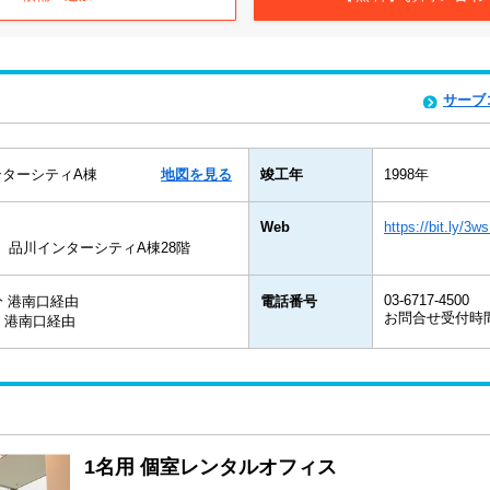
サーブ
ンターシティA棟
地図を見る
竣工年
1998年
Web
https://bit.ly/3
1 品川インターシティA棟28階
03-6717-4500
分 港南口経由
電話番号
お問合せ受付時間：
分 港南口経由
1名用 個室レンタルオフィス