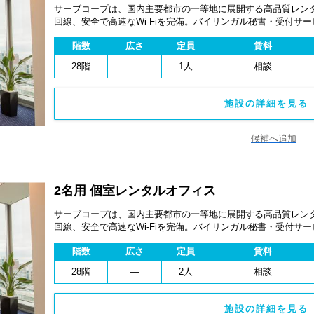
サーブコープは、国内主要都市の一等地に展開する高品質レンタ
回線、安全で高速なWi-Fiを完備。バイリンガル秘書・受付サ
費用を抑え、会議室やコワーキングスペースも利用可能。最短
階数
広さ
定員
賃料
ます。
28階
―
1人
相談
施設の詳細を見る 
候補へ追加
2名用 個室レンタルオフィス
サーブコープは、国内主要都市の一等地に展開する高品質レンタ
回線、安全で高速なWi-Fiを完備。バイリンガル秘書・受付サ
費用を抑え、会議室やコワーキングスペースも利用可能。最短
階数
広さ
定員
賃料
ます。
28階
―
2人
相談
施設の詳細を見る 