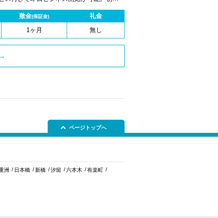
1ヶ月から契約でき、柔軟な働き方に対応し
敷金
礼金
(保証金)
1ヶ月
無し
→
ページトップへ
重洲
日本橋
新橋
汐留
六本木
有楽町