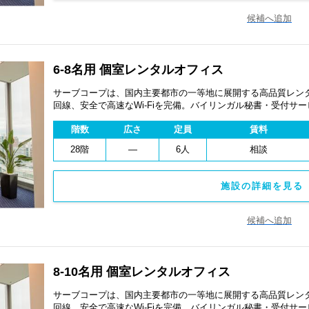
候補へ追加
6-8名用 個室レンタルオフィス
サーブコープは、国内主要都市の一等地に展開する高品質レンタ
回線、安全で高速なWi-Fiを完備。バイリンガル秘書・受付サ
費用を抑え、会議室やコワーキングスペースも利用可能。最短
階数
広さ
定員
賃料
ます。
28階
―
6人
相談
施設の詳細を見る 
候補へ追加
8-10名用 個室レンタルオフィス
サーブコープは、国内主要都市の一等地に展開する高品質レンタ
回線、安全で高速なWi-Fiを完備。バイリンガル秘書・受付サ