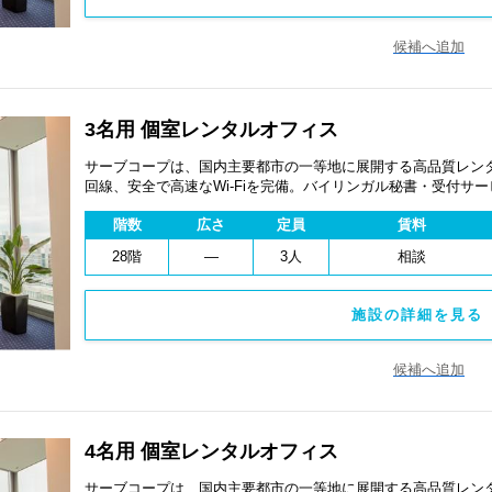
候補へ追加
3名用 個室レンタルオフィス
サーブコープは、国内主要都市の一等地に展開する高品質レンタ
回線、安全で高速なWi-Fiを完備。バイリンガル秘書・受付サ
費用を抑え、会議室やコワーキングスペースも利用可能。最短
階数
広さ
定員
賃料
ます。
28階
―
3人
相談
施設の詳細を見る 
候補へ追加
4名用 個室レンタルオフィス
サーブコープは、国内主要都市の一等地に展開する高品質レンタ