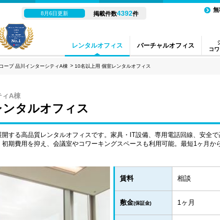
無
4392
8月6日更新
掲載件数
件
レンタルオフィス
バーチャルオフィス
コワ
コープ 品川インターシティA棟
10名以上用 個室レンタルオフィス
ティA棟
室レンタルオフィス
開する高品質レンタルオフィスです。家具・IT設備、専用電話回線、安全で高
。初期費用を抑え、会議室やコワーキングスペースも利用可能。最短1ヶ月か
賃料
相談
敷金
1ヶ月
(保証金)