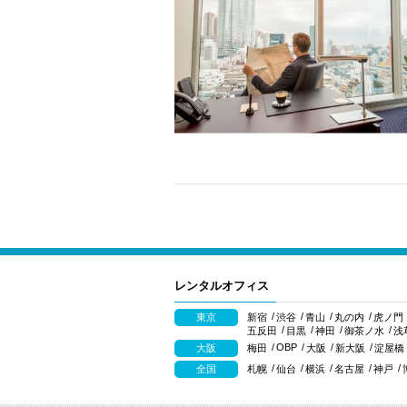
レンタルオフィス
東京
新宿
渋谷
青山
丸の内
虎ノ門
五反田
目黒
神田
御茶ノ水
浅
OBP
大阪
梅田
大阪
新大阪
淀屋橋
全国
札幌
仙台
横浜
名古屋
神戸