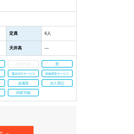
定員
6人
天井高
―
個別空調
窓
電話代行サービス
荷物受取サービス
会議室
法人登記
内覧可能
せ →