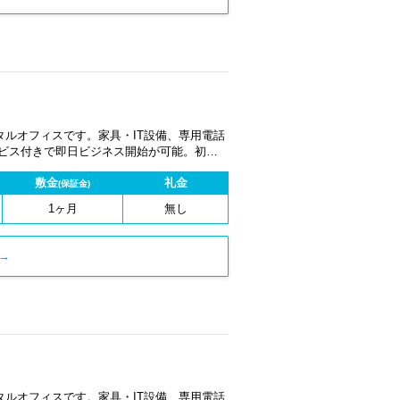
ルオフィスです。家具・IT設備、専用電話
ービス付きで即日ビジネス開始が可能。初期
1ヶ月から契約でき、柔軟な働き方に対応し
敷金
礼金
(保証金)
1ヶ月
無し
→
ルオフィスです。家具・IT設備、専用電話