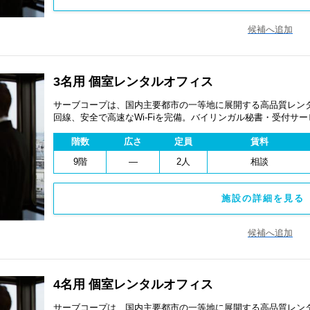
候補へ追加
3名用 個室レンタルオフィス
サーブコープは、国内主要都市の一等地に展開する高品質レンタ
回線、安全で高速なWi-Fiを完備。バイリンガル秘書・受付サ
費用を抑え、会議室やコワーキングスペースも利用可能。最短
階数
広さ
定員
賃料
ます。
9階
―
2人
相談
施設の詳細を見る 
候補へ追加
4名用 個室レンタルオフィス
サーブコープは、国内主要都市の一等地に展開する高品質レンタ