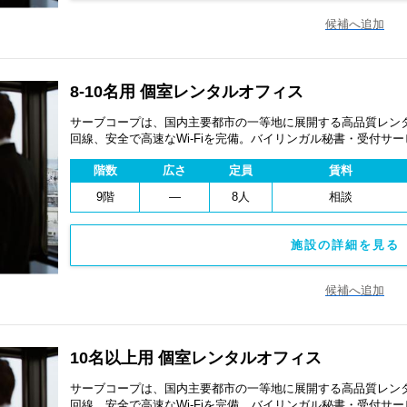
候補へ追加
8-10名用 個室レンタルオフィス
サーブコープは、国内主要都市の一等地に展開する高品質レンタ
回線、安全で高速なWi-Fiを完備。バイリンガル秘書・受付サ
費用を抑え、会議室やコワーキングスペースも利用可能。最短
階数
広さ
定員
賃料
ます。
9階
―
8人
相談
施設の詳細を見る 
候補へ追加
10名以上用 個室レンタルオフィス
サーブコープは、国内主要都市の一等地に展開する高品質レンタ
回線、安全で高速なWi-Fiを完備。バイリンガル秘書・受付サ