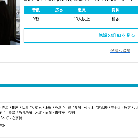
費用を抑え、会議室やコワーキングスペースも利用可能。最短
階数
広さ
定員
賃料
ます。
9階
―
10人以上
相談
施設の詳細を見る 
候補へ追加
赤坂
銀座
品川
秋葉原
上野
池袋
中野
豊洲
代々木
恵比寿
表参道
原宿
八
草
日暮里
高田馬場
大塚
荻窪
吉祥寺
有明
本町
心斎橋
博多