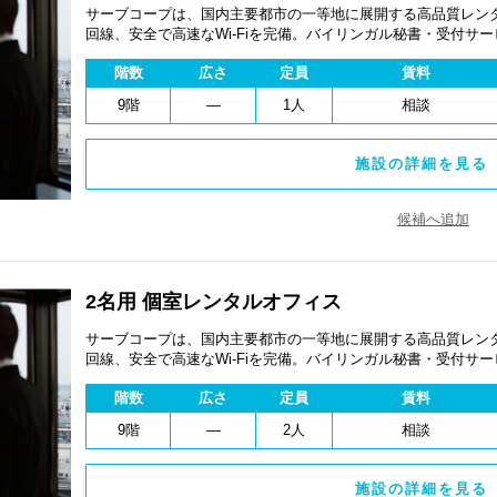
サーブコープは、国内主要都市の一等地に展開する高品質レンタ
回線、安全で高速なWi-Fiを完備。バイリンガル秘書・受付サ
費用を抑え、会議室やコワーキングスペースも利用可能。最短
階数
広さ
定員
賃料
ます。
9階
―
1人
相談
施設の詳細を見る 
候補へ追加
2名用 個室レンタルオフィス
サーブコープは、国内主要都市の一等地に展開する高品質レンタ
回線、安全で高速なWi-Fiを完備。バイリンガル秘書・受付サ
費用を抑え、会議室やコワーキングスペースも利用可能。最短
階数
広さ
定員
賃料
ます。
9階
―
2人
相談
施設の詳細を見る 