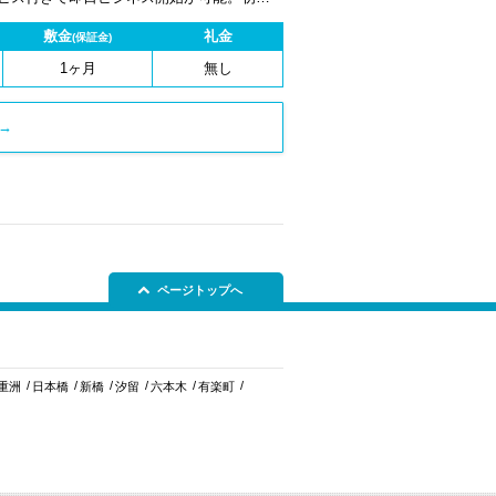
1ヶ月から契約でき、柔軟な働き方に対応し
敷金
礼金
(保証金)
1ヶ月
無し
→
ページトップへ
重洲
日本橋
新橋
汐留
六本木
有楽町