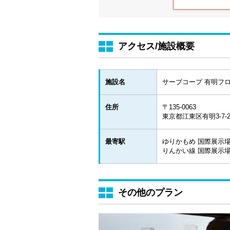
アクセス/施設概要
施設名
サーブコープ 有明フ
住所
〒135-0063
東京都江東区有明3-7
最寄駅
ゆりかもめ 国際展示場
りんかい線 国際展示場
その他のプラン