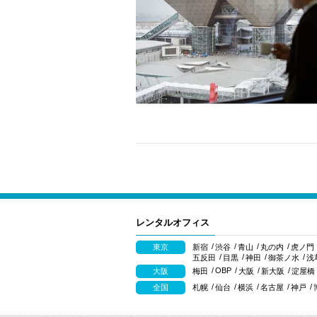
レンタルオフィス
東京
新宿
渋谷
青山
丸の内
虎ノ門
五反田
目黒
神田
御茶ノ水
浅
OBP
大阪
梅田
大阪
新大阪
淀屋橋
全国
札幌
仙台
横浜
名古屋
神戸