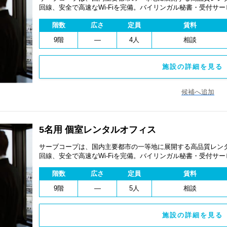
回線、安全で高速なWi-Fiを完備。バイリンガル秘書・受付サ
費用を抑え、会議室やコワーキングスペースも利用可能。最短
階数
広さ
定員
賃料
ます。
9階
―
4人
相談
施設の詳細を見る 
候補へ追加
5名用 個室レンタルオフィス
サーブコープは、国内主要都市の一等地に展開する高品質レンタ
回線、安全で高速なWi-Fiを完備。バイリンガル秘書・受付サ
費用を抑え、会議室やコワーキングスペースも利用可能。最短
階数
広さ
定員
賃料
ます。
9階
―
5人
相談
施設の詳細を見る 