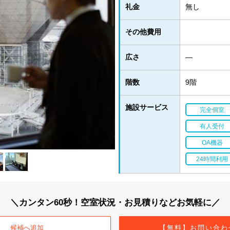
礼金
無し
その他費用
広さ
―
階数
9階
施設サービス
完全個室
有人受付
OA機器
24時間利用
＼カンタン60秒！空室状況・お見積りなどお気軽に／
候補へ追加
【無料】お問い合わ