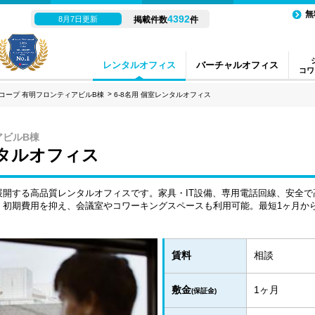
無
4392
8月7日更新
掲載件数
件
レンタルオフィス
バーチャルオフィス
コワ
コープ 有明フロンティアビルB棟
6-8名用 個室レンタルオフィス
アビルB棟
ンタルオフィス
開する高品質レンタルオフィスです。家具・IT設備、専用電話回線、安全で高
。初期費用を抑え、会議室やコワーキングスペースも利用可能。最短1ヶ月か
賃料
相談
敷金
1ヶ月
(保証金)