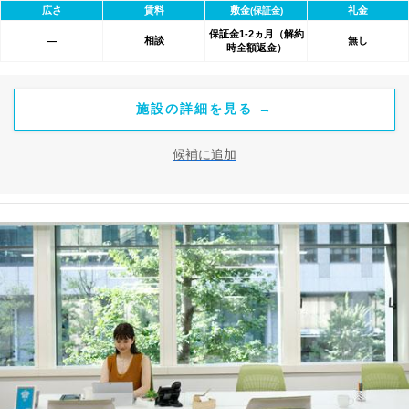
広さ
賃料
敷金
礼金
(保証金)
間による割引特典あります。
保証金1-2ヵ月（解約
相談
無し
―
時全額返金）
施設の詳細を見る →
候補に追加