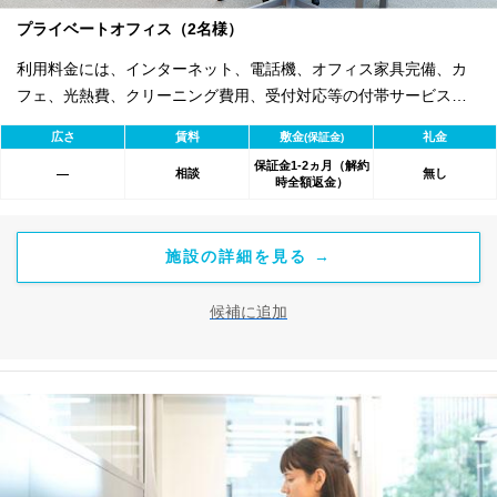
プライベートオフィス（2名様）
利用料金には、インターネット、電話機、オフィス家具完備、カ
フェ、光熱費、クリーニング費用、受付対応等の付帯サービスす
べて含まれ、追加料金不要です。 また適宜キャンペーン、契約期
広さ
賃料
敷金
礼金
(保証金)
間による割引特典あります。
保証金1-2ヵ月（解約
相談
無し
―
時全額返金）
施設の詳細を見る →
候補に追加