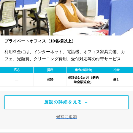
プライベートオフィス（10名様以上）
利用料金には、インターネット、電話機、オフィス家具完備、カ
フェ、光熱費、クリーニング費用、受付対応等の付帯サービスす
べて含まれ、追加料金不要です。 また適宜キャンペーン、契約期
広さ
賃料
敷金
礼金
(保証金)
間による割引特典あります。
保証金1-2ヵ月（解約
相談
無し
―
時全額返金）
施設の詳細を見る →
候補に追加