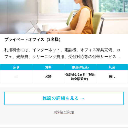
プライベートオフィス（3名様）
利用料金には、インターネット、電話機、オフィス家具完備、カ
フェ、光熱費、クリーニング費用、受付対応等の付帯サービスす
べて含まれ、追加料金不要です。 また適宜キャンペーン、契約期
広さ
賃料
敷金
礼金
(保証金)
間による割引特典あります。
保証金1-2ヵ月（解約
相談
無し
―
時全額返金）
施設の詳細を見る →
候補に追加