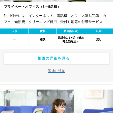
プライベートオフィス（6～9名様）
利用料金には、インターネット、電話機、オフィス家具完備、カ
フェ、光熱費、クリーニング費用、受付対応等の付帯サービスす
べて含まれ、追加料金不要です。 また適宜キャンペーン、契約期
広さ
賃料
敷金
礼金
(保証金)
間による割引特典あります。
保証金1-2ヵ月（解約
相談
無し
―
時全額返金）
施設の詳細を見る →
候補に追加