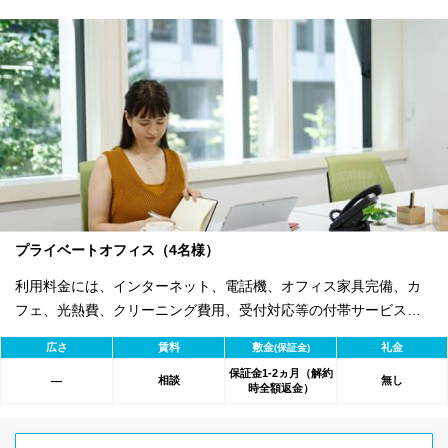
プライベートオフィス（4名様）
利用料金には、インターネット、電話機、オフィス家具完備、カ
フェ、光熱費、クリーニング費用、受付対応等の付帯サービスす
べて含まれ、追加料金不要です。 また適宜キャンペーン、契約期
広さ
賃料
敷金
礼金
(保証金)
間による割引特典あります。
保証金1-2ヵ月（解約
相談
無し
―
時全額返金）