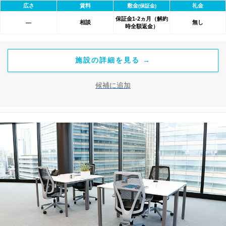
広さ
賃料
敷金
礼金
(保証金)
間による割引特典あります。
保証金1-2ヵ月（解約
相談
無し
―
時全額返金）
施設の詳細を見る →
候補に追加