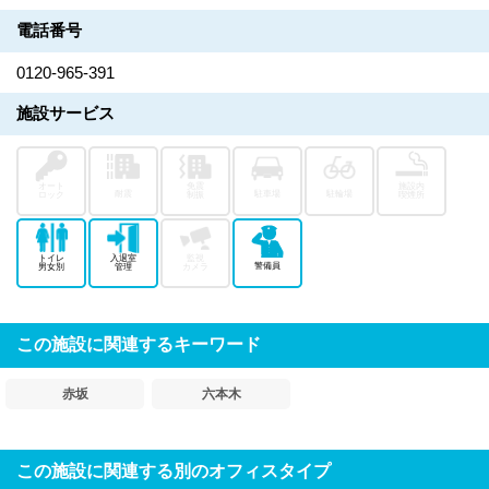
電話番号
0120-965-391
施設サービス
オート
免震
施設内
耐震
駐車場
駐輪場
ロック
制振
喫煙所
トイレ
入退室
監視
警備員
男女別
管理
カメラ
この施設に関連するキーワード
赤坂
六本木
この施設に関連する別のオフィスタイプ