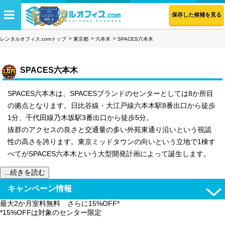
保存した候補を見る
レンタルオフィス.comトップ
東京都
六本木
SPACES六本木
SPACES六本木
SPACES六本木は、SPACESブランドのセンターとしては8か所目
の拠点となります。日比谷線・大江戸線六本木駅8番出口から徒歩
1分、千代田線乃木坂駅3番出口から徒歩5分。
抜群のアクセスの良さと交通量の多い外苑東通り沿いという視認
性の高さを誇ります。東京ミッドタウンの向いという立地で1棟す
べてがSPACES六本木という大型開発計画によって誕生します。
...続きを読む
キャンペーン情報
最大2か月室料無料 さらに15%OFF*
*15%OFFは対象のセンター限定