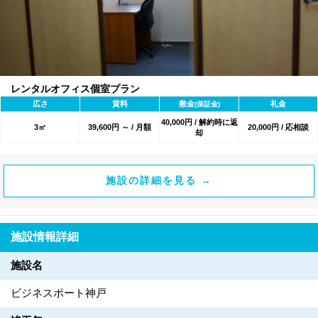
レンタルオフィス個室プラン
広さ
賃料
敷金
礼金
(保証金)
40,000円 / 解約時に返
3㎡
39,600円 ～ / 月額
20,000円 / 応相談
却
施設の詳細を見る →
施設情報詳細
施設名
ビジネスポート神戸