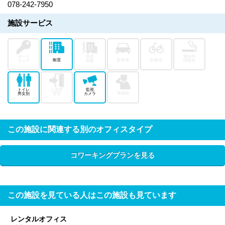
078-242-7950
施設サービス
オート
免震
施設内
耐震
駐車場
駐輪場
ロック
制振
喫煙所
トイレ
入退室
監視
警備員
男女別
管理
カメラ
この施設に関連する別のオフィスタイプ
コワーキングプランを見る
この施設を見ている人はこの施設も見ています
レンタルオフィス