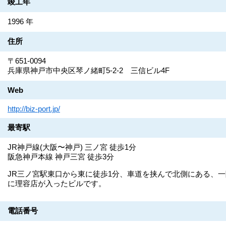
竣工年
1996 年
住所
〒651-0094
兵庫県神戸市中央区琴ノ緒町5-2-2 三信ビル4F
Web
http://biz-port.jp/
最寄駅
JR神戸線(大阪〜神戸) 三ノ宮 徒歩1分
阪急神戸本線 神戸三宮 徒歩3分
JR三ノ宮駅東口から東に徒歩1分、車道を挟んで北側にある、一
に理容店が入ったビルです。
電話番号